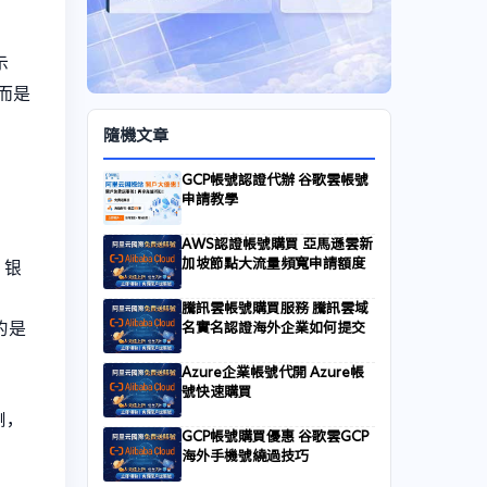
示
，而是
隨機文章
GCP帳號認證代辦 谷歌雲帳號
申請教學
AWS認證帳號購買 亞馬遜雲新
加坡節點大流量頻寬申請額度
，银
騰訊雲帳號購買服務 騰訊雲域
的是
名實名認證海外企業如何提交
Azure企業帳號代開 Azure帳
號快速購買
例，
GCP帳號購買優惠 谷歌雲GCP
海外手機號繞過技巧