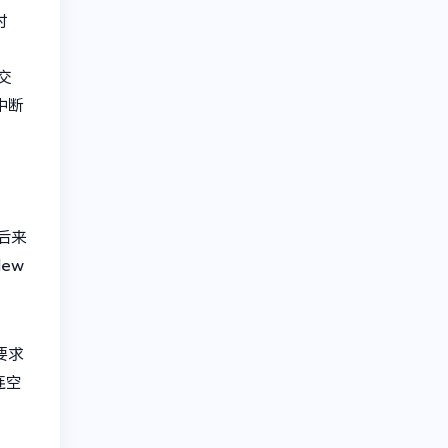
时
交
中断
后来
ew
要求
连空