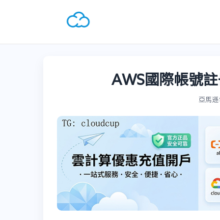
AWS國際帳號註
亞馬遜雲A