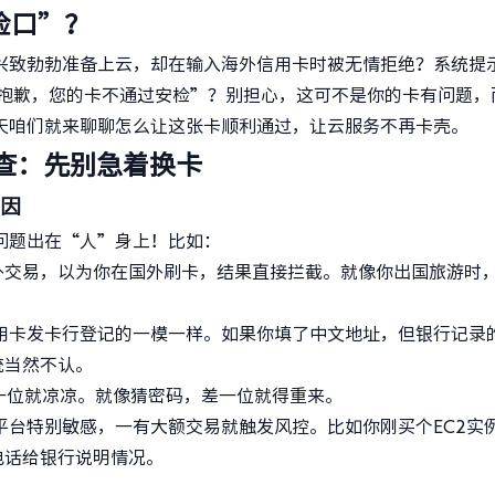
检口”？
兴致勃勃准备上云，却在输入海外信用卡时被无情拒绝？系统提
，仿佛在说“抱歉，您的卡不通过安检”？别担心，这可不是你的卡有问题
天咱们就来聊聊怎么让这张卡顺利通过，让云服务不再卡壳。
查：先别急着换卡
因
问题出在“人”身上！比如：
外交易，以为你在国外刷卡，结果直接拦截。就像你出国旅游时
信用卡发卡行登记的一模一样。如果你填了中文地址，但银行记录
统当然不认。
一位就凉凉。就像猜密码，差一位就得重来。
平台特别敏感，一有大额交易就触发风控。比如你刚买个EC2实
电话给银行说明情况。