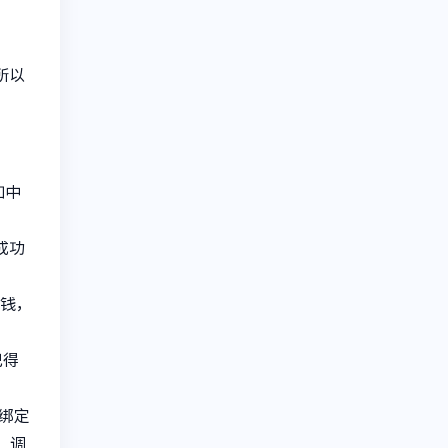
所以
如中
成功
点钱，
记得
绑定
。调