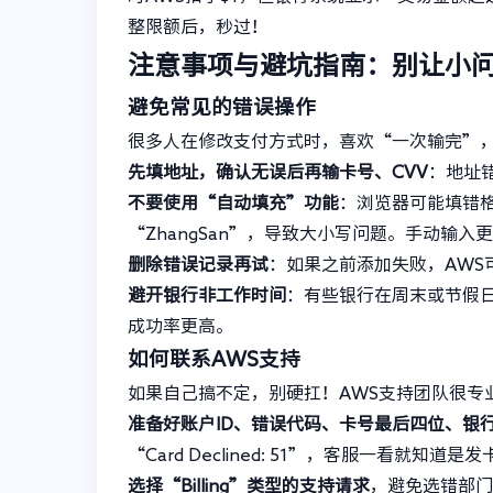
整限额后，秒过！
注意事项与避坑指南：别让小
避免常见的错误操作
很多人在修改支付方式时，喜欢“一次输完”
先填地址，确认无误后再输卡号、CVV
：地址
不要使用“自动填充”功能
：浏览器可能填错格式
“ZhangSan”，导致大小写问题。手动输入
删除错误记录再试
：如果之前添加失败，AW
避开银行非工作时间
：有些银行在周末或节假
成功率更高。
如何联系AWS支持
如果自己搞不定，别硬扛！AWS支持团队很专
准备好账户ID、错误代码、卡号最后四位、银
“Card Declined: 51”，客服一看就知道是
选择“Billing”类型的支持请求
，避免选错部门。