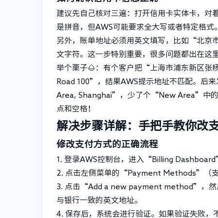
建议先自己核对三遍：打开信用卡实体卡，对着
是拼音，但AWS可能要求全大写或者特定格式。
另外，账单地址必须用英文填写，比如“北京市朝阳区”要写成
文字符。这一步特别重要，很多问题都出在这
举个栗子🌰：有个客户把“上海市浦东新区张杨路100号”填
Road 100”，结果AWS提示地址不匹配。后来发现银行
Area, Shanghai”，少了个“New 
点和空格！
解决步骤详解：手把手教你改
修改支付方式的正确流程
1. 登录AWS控制台，进入“Billing Dashbo
2. 点击左侧菜单的“Payment Metho
3. 点击“Add a new payment metho
与银行一致的英文地址。
4. 保存后，系统会进行验证。如果验证失败，不