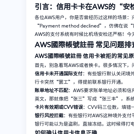
引言：信用卡卡在AWS的“安
各位AWS用户，你是否曾经历过这样的场景：
“Payment method declined”
AWS的支付系统有时候比机场安检还严格！今
AWS國際帳號註冊
常见问题排
AWS國際帳號註冊
信用卡被拒的常见原
首先，别急着骂AWS或者换卡。很多情况下，
信用卡未开通国际支付
：有些银行默认关闭境
行卡突然“罢工”，得提前联系银行开通。
账单地址不匹配
：AWS要求账单地址必须和
英文，那就像把“张三”写成“张三丰”，系
卡片有效期或CVV错误
：CVV码三位数，填错
银行风控拦截
：有些银行对AWS这种境外支付
银行可能以为是盗刷，直接冻结。这时候得打
如何确认信用卡信息正确