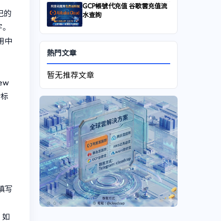
GCP帳號代充值 谷歌雲充值流
记的
水查詢
字。
要用中
熱門文章
暂无推荐文章
ew
括标
，填写
；如