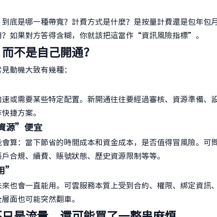
：到底是哪一種帶寬？計費方式是什麼？是按量計費還是包年包
用？如果對方答得含糊，你就該把這當作“資訊風險指標”。
」而不是自己開通？
常見動機大致有幾種：
加速或需要某些特定配置。新開通往往要經過審核、資源準備、
作快捷方案。
開資源”便宜
能會算：當下節省的時間成本和資金成本，是否值得冒風險。可
帳戶合規、續費、賬號狀態、歷史資源限制等等。
用”
未來也會一直能用。可雲服務本質上受到合約、權限、綁定資訊
全層面也可能突然翻車。
不只是流量，還可能買了一整串麻煩