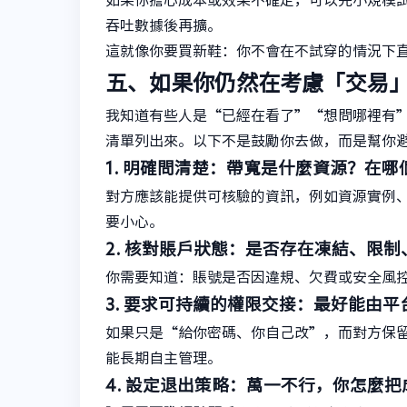
如果你擔心成本或效果不確定，可以先小規模
吞吐數據後再擴。
這就像你要買新鞋：你不會在不試穿的情況下
五、如果你仍然在考慮「交易
我知道有些人是“已經在看了”“想問哪裡有
清單列出來。以下不是鼓勵你去做，而是幫你
1. 明確問清楚：帶寬是什麼資源？在哪
對方應該能提供可核驗的資訊，例如資源實例
要小心。
2. 核對賬戶狀態：是否存在凍結、限
你需要知道：賬號是否因違規、欠費或安全風
3. 要求可持續的權限交接：最好能由
如果只是“給你密碼、你自己改”，而對方保
能長期自主管理。
4. 設定退出策略：萬一不行，你怎麼