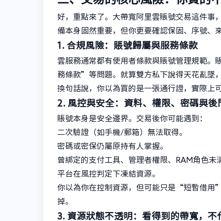
好，重點來了。大帶寬阿里雲賬號交易這件事
備本身固然重要，但你更要確認保固、序號、
1. 合規風險：賬號歸屬與服務條款
雲服務通常都有使用者條款與賬號管理規範。
務條款”等問題。就算雙方私下說得天花亂墜
換句話說，你以為買的是一張通行證，實際上
2. 風控與安全：資料、權限、密碼與
賬號本身是安全邊界。交易後你可能遇到：
二次驗證（如手機/郵箱）無法取得。
密碼或密保仍屬原持有人掌握。
曾綁定的支付工具、管理者權限、RAM角色未
平台在風控判定下凍結資源。
你以為你在控制資源，但可能只是“短暫借用
掉。
3. 資源狀態不透明：看得到的帶寬，