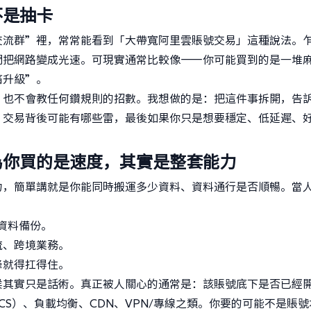
不是抽卡
交流群”裡，常常能看到「大帶寬阿里雲賬號交易」這種說法。
間把網路變成光速。可現實通常比較像——你可能買到的是一堆
痛升級”。
，也不會教任何鑽規則的招數。我想做的是：把這件事拆開，告
，交易背後可能有哪些雷，最後如果你只是想要穩定、低延遲、
為你買的是速度，其實是整套能力
力，簡單講就是你能同時搬運多少資料、資料通行是否順暢。當
：
資料備份。
流、跨境業務。
峰就得扛得住。
候其實只是話術。真正被人關心的通常是：該賬號底下是否已經
S）、負載均衡、CDN、VPN/專線之類。你要的可能不是賬號