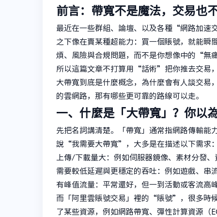
前言：帶寬不是魔法，交易也
最近在一些群組、論壇、以及各種“網路加速
之下像在賣某種超能力：買一個賬號，就能瞬
煩、風險與合規問題，而不是你想像中的“無
所以這篇文章不打算用“話術”把你推去交易
大帶寬到底是什麼概念，為什麼會有人談交易
的雲網路，那有哪些更可靠的路線可以走。
一、什麼是「大帶寬」？你以
先把名詞講清楚。「帶寬」通常指網路傳輸能
說“我需要大帶寬”，大多是在描述以下需求
上傳/下載量大：例如伺服器鏡像、素材分發、
需要較低延遲與更穩定的吞吐：例如遊戲、串
有峰值流量：平常還好，但一到活動或客流高
而「阿里雲賬號交易」裡的“賬號”，很多時
了某些資源，例如網路帶寬、彈性計算資源（EC