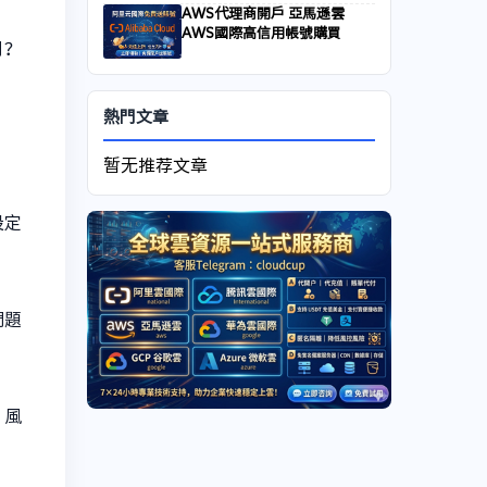
AWS代理商開戶 亞馬遜雲
AWS國際高信用帳號購買
月？
熱門文章
暂无推荐文章
設定
問題
、風