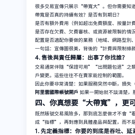
很多交易宣傳只展示“帶寬大”。但你需要知
帶寬是否真的持續有效？是否有到期日？
是否有額外費用（例如超出免費額度、按量計
是否存在欠費、欠費審核、或資源被限製的情
配置是否適配你要做的業務（地域、網路型別
一句話：宣傳圖很美，背後的“計費與限制條
4. 售後與責任歸屬：出事了你找誰？
交易通常伴隨“保證可用”“出問題包退”之
戶變更。這些往往不在賣家能控制的範圍。
因此你要非常清楚：如果服務突然中斷，損失
阿里雲國際帳號開戶
如果一開始就不談清楚，
四、你真想要“大帶寬”，更
既然賬號交易風險多，那到底怎麼做才不會“
成“指標”，再對應到具體產品與配置，而不
1. 先定義指標：你要的到底是吞吐、