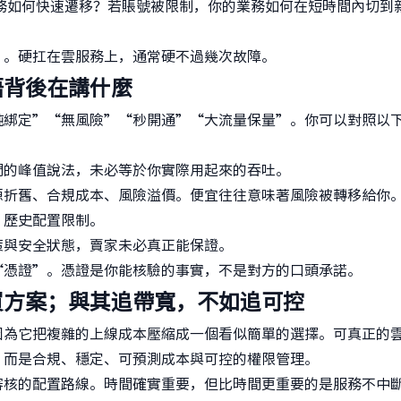
務如何快速遷移？若賬號被限制，你的業務如何在短時間內切到
”。硬扛在雲服務上，通常硬不過幾次故障。
語背後在講什麼
純綁定”“無風險”“秒開通”“大流量保量”。你可以對照以
間的峰值說法，未必等於你實際用起來的吞吐。
源折舊、合規成本、風險溢價。便宜往往意味著風險被轉移給你
、歷史配置限制。
策與安全狀態，賣家未必真正能保證。
“憑證”。憑證是你能核驗的事實，不是對方的口頭承諾。
買方案；與其追帶寬，不如追可控
因為它把複雜的上線成本壓縮成一個看似簡單的選擇。可真正的
，而是合規、穩定、可預測成本與可控的權限管理。
審核的配置路線。時間確實重要，但比時間更重要的是服務不中