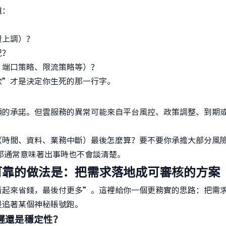
道：
費上調）？
況？
、端口策略、限流策略等）？
款”才是決定你生死的那一行字。
類的承諾。但雲服務的異常可能來自平台風控、政策調整、到期
（時間、資料、業務中斷）最後怎麼算？要不要你承擔大部分風
那通常意味著出事時也不會談清楚。
可靠的做法是：把需求落地成可審核的方案
看起來省錢，最後付更多”。這裡給你一個更務實的思路：把需
是追著某個神秘賬號跑。
延遲還是穩定性？