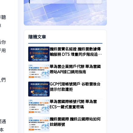
乍聽
麻
隨機文章
訴你
騰訊雲實名認證 騰訊雲數據傳
好用
輸服務 DTS 增量同步階段追不
上追平延遲排查
華為雲企業開戶代辦 華為雲國
際站API接口調用指南
人們
GCP代理帳號開戶 谷歌雲後台
提示付款遭拒
華為雲國際帳號代開 華為雲
ECS一鍵式重置密碼
騰訊雲國際 騰訊云國際站如何
開通
註銷賬號
本