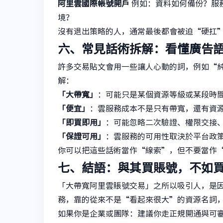
阿里雲國際帳號開戶
例如：資料如何備份？服
境？
沒有退出策略的人，通常最後都會被迫“硬扛
六、常見話術拆解：看懂廣告
許多交易貼文會用一些讓人心動的詞，例如“
解：
「大帶寬」
：可能只是某個資源等級或某段時
「便宜」
：雲服務成本不是只有帶寬，還有資
「即買即用」
：可能忽略二次驗證、權限交接
「保證可用」
：雲服務的可用性取決於平台政
你可以把這些話術當作“線索”，但不要當作
七、結語：與其買賬號，不如
「大帶寬阿里雲賬號交易」之所以吸引人，是
務，靠的從來不是“看起來很大”的資源名詞
如果你是企業或團隊：建議你走正規開通與可