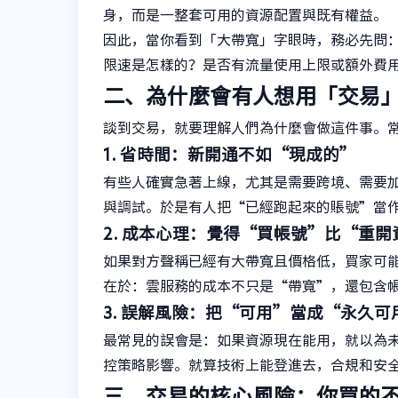
身，而是一整套可用的資源配置與既有權益。
因此，當你看到「大帶寬」字眼時，務必先問
限速是怎樣的？是否有流量使用上限或額外費
二、為什麼會有人想用「交易
談到交易，就要理解人們為什麼會做這件事。
1. 省時間：新開通不如“現成的”
有些人確實急著上線，尤其是需要跨境、需要
與調試。於是有人把“已經跑起來的賬號”當
2. 成本心理：覺得“買帳號”比“重
如果對方聲稱已經有大帶寬且價格低，買家可
在於：雲服務的成本不只是“帶寬”，還包含
3. 誤解風險：把“可用”當成“永久可
最常見的誤會是：如果資源現在能用，就以為
控策略影響。就算技術上能登進去，合規和安
三、交易的核心風險：你買的