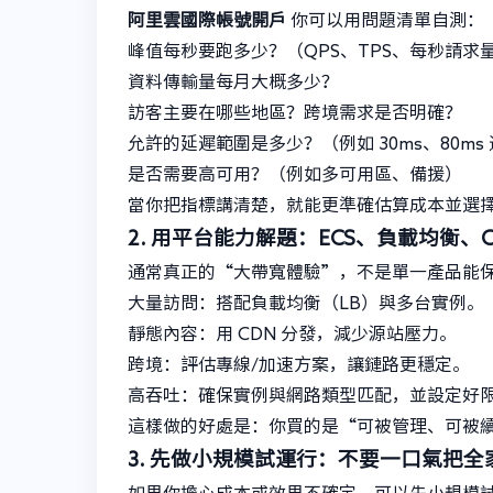
阿里雲國際帳號開戶
你可以用問題清單自測：
峰值每秒要跑多少？（QPS、TPS、每秒請求
資料傳輸量每月大概多少？
訪客主要在哪些地區？跨境需求是否明確？
允許的延遲範圍是多少？（例如 30ms、80ms
是否需要高可用？（例如多可用區、備援）
當你把指標講清楚，就能更準確估算成本並選
2. 用平台能力解題：ECS、負載均衡、
通常真正的“大帶寬體驗”，不是單一產品能
大量訪問：搭配負載均衡（LB）與多台實例。
靜態內容：用 CDN 分發，減少源站壓力。
跨境：評估專線/加速方案，讓鏈路更穩定。
高吞吐：確保實例與網路類型匹配，並設定好限
這樣做的好處是：你買的是“可被管理、可被
3. 先做小規模試運行：不要一口氣把