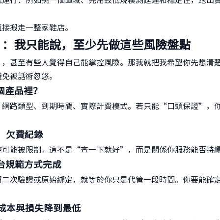
試運行：例如挑一個區域、先用較低規模測延遲和穩定性，跑出
直接搬走一整家鞋店。
」：我只能說，至少先做這些風險盤點
”，甚至有些人覺得自己能掌控風險。那我就把我希望你先想清
避免被話術忽悠。
個產品裡？
、網路類型、到期時間、實際計費模式。若只能“口頭保證”，
制、欠費紀錄
控可能被限制。這不是“查一下就好”，而是關係你服務能否持
平台規範方式完成
留二次驗證或原始綁定，就等於你只是代管一段時間。你要能確
把成本與損失降到最低