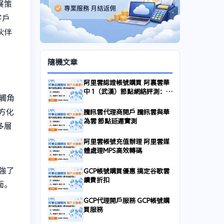
展策
客戶
伙伴
隨機文章
阿里雲認證帳號購買 阿裏雲華
中 1（武漢）節點網絡評測：九
觸角
省通衢的網絡傳輸優勢分析
方化
騰訊雲代理商開戶 騰訊雲與華
為雲 節點延遲實測
多層
阿里雲帳號充值辦理 阿里雲媒
體處理MPS高效轉碼
強了
GCP帳號購買優惠 搞定谷歌雲
續費折扣
面。
GCP代理開戶服務 GCP帳號購
買服務