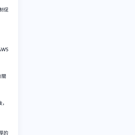
制促
WS
的關
後，
厚的