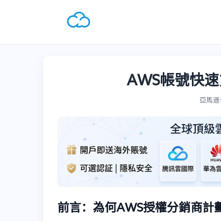
AWS帳號快速
亞馬遜雲A
前言：為何AWS授權分銷商計