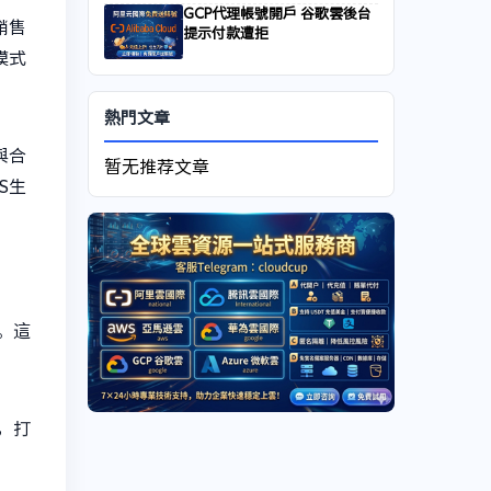
GCP代理帳號開戶 谷歌雲後台
銷售
提示付款遭拒
模式
熱門文章
與合
暂无推荐文章
S生
。這
，打