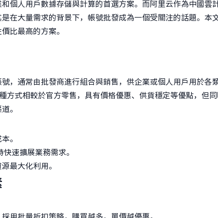
業和個人用戶數據存儲與計算的首選方案。而阿里云作為中國雲
其是在大量需求的背景下，帳號批發成為一個受關注的話題。本
性價比最高的方案。
帳號，通常由批發商進行組合與銷售，供企業或個人用戶用於各
這種方式相較於官方零售，具有價格優惠、供貨穩定等優點，但同
渠道。
成本。
持快速擴展業務需求。
資源最大化利用。
素
，採用批量折扣策略，購買越多，單價越優惠。