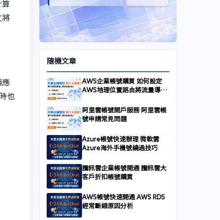
計算
文將
隨機文章
AWS企業帳號購買 如何設定
類應
AWS地理位置路由將流量導向
時也
香港伺服器
阿里雲帳號開戶服務 阿里雲帳
號申請常見問題
Azure帳號快速辦理 微軟雲
Azure海外手機號繞過技巧
騰訊雲企業帳號開通 騰訊雲大
客戶折扣帳號購買
AWS帳號快速開通 AWS RDS
經常斷線原因分析