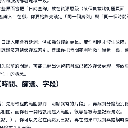
是否和服務部署地域一致。
有些界面會把「日誌查詢」放在資源層級（某個負載均衡器頁面
。無論入口在哪，你要始終先鎖定「同一個實例」與「同一個時間
，日誌入庫會有延遲：例如幾分鐘到更長。若你剛剛才發生故障
日誌還沒落到儲存或索引。建議你把時間範圍稍微往後延一點，
很久以前的問題，可能已超出保留範圍或已被冷存儲處理，導致
查性」的概念。
（時間、篩選、字段）
議：先用較粗的範圍抓到「明顯異常的片段」，再縮到分鐘級別
度相關，而你若一開始就用超大範圍，很容易被海量記錄淹沒。
三點」），你可以先定在兩點到三點，再在結果中找到與錯誤時
鐘或 1-5 分鐘。