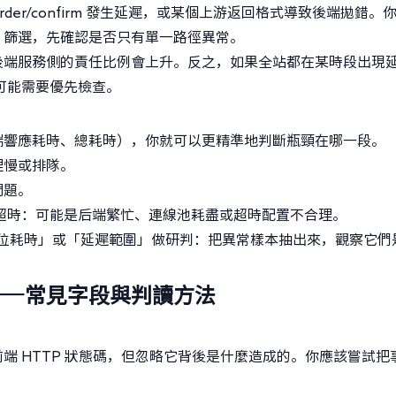
/order/confirm 發生延遲，或某個上游返回格式導致後端拋錯。
od）篩選，先確認是否只有單一路徑異常。
後端服務側的責任比例會上升。反之，如果全站都在某時段出現
量可能需要優先檢查。
端響應耗時、總耗時），你就可以更精準地判斷瓶頸在哪一段。
理慢或排隊。
問題。
超時：可能是后端繁忙、連線池耗盡或超時配置不合理。
分位耗時」或「延遲範圍」做研判：把異常樣本抽出來，觀察它們
——常見字段與判讀方法
端 HTTP 狀態碼，但忽略它背後是什麼造成的。你應該嘗試把