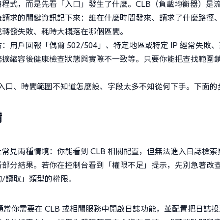
程式，而是先看「入口」發生了什麼。CLB（負載均衡器）是
筆請求的關鍵資訊記下來：誰在什麼時間發來、請求了什麼路徑
或轉發失敗、耗時大概落在哪個區間。
戶回報「偶爾 502/504」、特定地區或特定 IP 經常失敗
務擴縮容後健康檢查狀態與實際不一致等。只要你能把查找範圍
不到入口、時間範圍不知道怎麼設、字段太多不知從何下手。下面的
備
常見兩種情境：你能看到 CLB 相關配置，但無法進入日誌檢索
看部分結果。若你在控制台看到「權限不足」提示，先別急著改
/讀取」類型的權限。
通常你需要在 CLB 或相關服務中開啟日誌功能，並配置把日誌