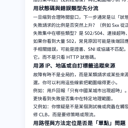
用狀態碼與錯誤類型先分流
一旦縮到合理時間窗口，下一步通常是以「狀
失敗請求的比例是否突然上升？（例如 5xx 
失敗集中在哪些類型？是 502/504、連接超時
如果你看到大量 502，常見原因可能是後端回
手相關錯誤，可能是證書、SNI 或協議不匹
它，而不是只看 HTTP 狀態碼。
用源 IP、地區或自訂標籤追蹤來源
故障有時不是全局的，而是某類請求或某些來源引
選，你可以利用這些線索把範圍縮得更小。
例如：用戶回報「只有中國某城市出現超時」。
更快看到失敗是否集中在特定地理範圍。
又例如：你懷疑是不是某個測試機或爬蟲在觸發異常。
修 CLB，而是要修策略或限流。
用路徑與方法定位是否是「單點」問題