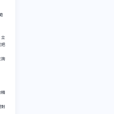
範
，立
或把
查詢
做精
間對