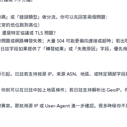
態碼」或「錯誤類型」做分流。你可以先回答兩個問題：
從正常的低位跳到高位）
、還是特定協議或 TLS 問題？
應問題或網路轉發失敗；大量 504 可能更偏向連接或超時；若出
配。日誌字段如果提供了「轉發結果」或「失敗原因」字段，優先
起。日誌若支持按源 IP、來源 ASN、地區、或特定頭部字段
你就可以在日誌中加上地區條件；若日誌支持解析出 GeoIP，
那就用源 IP 或 User-Agent 進一步確認。很多時候你不