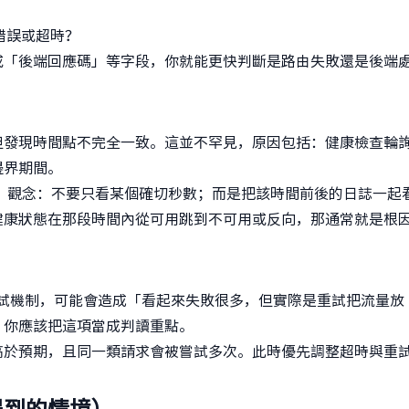
錯誤或超時？
或「後端回應碼」等字段，你就能更快判斷是路由失敗還是後端
但發現時間點不完全一致。這並不罕見，原因包括：健康檢查輪
邊界期間。
」觀念：不要只看某個確切秒數；而是把該時間前後的日誌一起
健康狀態在那段時間內從可用跳到不可用或反向，那通常就是根
了重試機制，可能會造成「看起來失敗很多，但實際是重試把流量放
，你應該把這項當成判讀重點。
高於預期，且同一類請求會被嘗試多次。此時優先調整超時與重
遇到的情境）