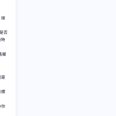
。接
看是否
段時
路層
還是
目標
時你