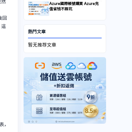
突然
Azure國際帳號購買 Azure充
值省钱不踩坑
後回
」這
熱門文章
暂无推荐文章
列表，