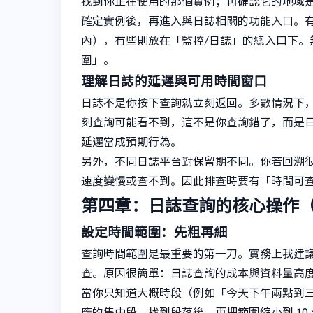
找到你正在使用的那個實例；再確認它的地域
確定實例後，再進入與日誌相關的功能入口。
內），有些則放在「監控/日誌」的總入口下
圍」。
理解日誌的延遲與可用時間窗口
日誌不是你按下查詢就立刻返回。多數情況下
刻查詢可能看不到，這不是你查詢錯了，而是
延遲當成預期行為。
另外，不同日誌平台對保留期不同。你若回溯
速度變慢或查不到。因此排查時要有「時間可
第四章：日誌查詢的核心操作
設定時間範圍：先粗再細
查詢時間範圍是最重要的第一刀。實務上我建
查。原因很簡單：日誌查詢的成本與資料量高
當你只知道大概時段（例如「今天下午兩點到
應的集中段。找到段落後，再把範圍縮小到 10 分