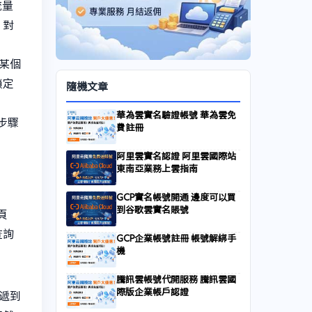
流量
、對
、某個
鎖定
隨機文章
華為雲實名驗證帳號 華為雲免
步驟
費註冊
阿里雲實名認證 阿里雲國際站
東南亞業務上雲指南
GCP實名帳號開通 邊度可以買
到谷歌雲實名賬號
頁
查詢
GCP企業帳號註冊 帳號解綁手
機
騰訊雲帳號代開服務 騰訊雲國
際版企業帳戶認證
投遞到