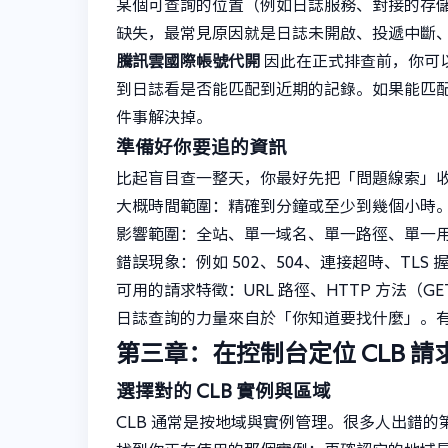
某個可查詢的位置（例如日誌服務、對接的存
缺失，最常見原因就是日誌未開啟、投遞中斷
騰訊雲國際帳號代開
因此在正式排查前，你可
到日誌看是否能匹配到近期的記錄。如果能匹
件事解決掉。
準備好你要追的資訊
比起盲目查一整天，你最好先把「問題線索」
大概時間範圍：精確到分鐘或至少到幾個小時
影響範圍：全站、單一域名、單一路徑、單一
錯誤現象：例如 502、504、連接超時、TLS
可用的請求特徵：URL 路徑、HTTP 方法（GET
日誌查詢的力量來自於「你知道要找什麼」。
第三章：在控制台定位 CLB 請
選擇對的 CLB 實例與區域
CLB 通常是按地域與實例管理。很多人出錯的