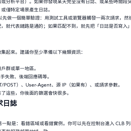
儲或分析平台）。如果你發現某天完全沒有日誌、或某些時間段
、或僅特定場景產生日誌。
以先做一個簡單驗證：用測試工具或瀏覽器觸發一兩次請求，然
配，就代表鏈路是通的；如果匹配不到，就先把「日誌是否寫入
收集起來。建議你至少準備以下幾類資訊：
。
用戶群或單一地區。
 握手失敗、後端回應碼等。
/POST）、User-Agent、源 IP（如果有）、或請求參數。
有了這些，你後面的篩選會快很多。
求日誌
第一點是：看錯區域或看錯實例。你可以先在控制台進入 CLB 