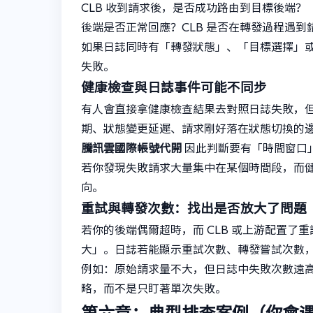
CLB 收到請求後，是否成功路由到目標後端？
後端是否正常回應？CLB 是否在轉發過程遇到
如果日誌同時有「轉發狀態」、「目標選擇」
失敗。
健康檢查與日誌事件可能不同步
有人會直接拿健康檢查結果去對照日誌失敗，
期、狀態變更延遲、請求剛好落在狀態切換的
騰訊雲國際帳號代開
因此判斷要有「時間窗口
若你發現失敗請求大量集中在某個時間段，而
向。
重試與轉發次數：找出是否放大了問題
若你的後端偶爾超時，而 CLB 或上游配置
大」。日誌若能顯示重試次數、轉發嘗試次數
例如：原始請求量不大，但日誌中失敗次數遠
略，而不是只盯著單次失敗。
第六章：典型排查案例（你會