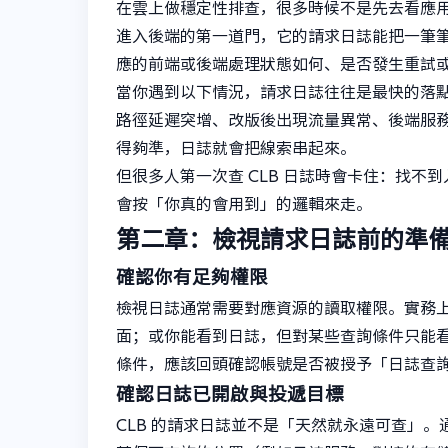
在雲上做穩定性排查，很多時候不是先去看應用
進入後端的第一道門，它的請求日誌能把一筆
應的前端或後端處理狀態如何、是否發生重試
當你遇到以下情況，請求日誌往往是最快的落點：用
路徑延遲突增、改版後出現流量異常、後端服
得夠準，日誌就會把線索串起來。
但很多人第一次查 CLB 日誌時會卡住：找
會按「你真的會用到」的邏輯來走。
第二章：檢視請求日誌前的準
確認你有足夠權限
檢視日誌通常需要對應資源的讀取權限。實務上
面；或你能看到日誌，但對某些查詢條件只能
條件，應該回頭確認帳號是否被授予「日誌查詢
確認日誌已開啟與投遞目標
CLB 的請求日誌並不是「天然就永遠可查」。