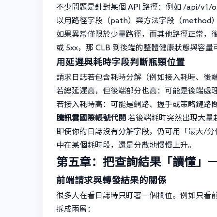
不少問題是針對某個 API 路徑：例如 /api/v1
以用路徑字段（path）與方法字段（meth
如果異常僅限於少量路徑，而其他路徑正常，
或 5xx，那 CLB 到後端的整體健康狀態與容
用延遲與耗時字段判斷瓶頸位置
請求日誌若包含耗時分解（例如接入耗時、後
若總延遲高，但後端部分也高：可能是後端處
若接入耗時高：可能是網路、握手或策略鏈路
騰訊雲國際帳號代開
若後端耗時突然出現大量
即使你的日誌沒有分解字段，仍可用「最大/
中在某個耗時段，還是分散地慢慢上升。
第五章：把查詢結果「讀懂」
前端請求與轉發結果的關係
很多人在看日誌時只盯著一個欄位。例如只看前
拆成兩層：