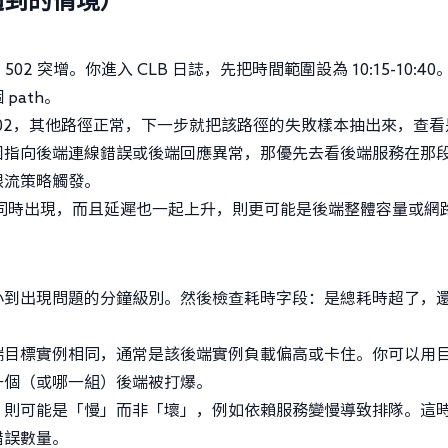
 502 突增。你進入 CLB 日誌，先把時間範圍設為 10:15-10:40
path。
一路徑 502，其他路徑正常，下一步就把該路徑的失敗樣本抽出來，查
因指向後端連線錯誤或後端回應異常，那優先去看後端服務在那
限流策略觸發。
路徑同時出現，而且延遲也一起上升，則更可能是後端整體容量或網
，縮小到出現問題的分鐘級別。然後檢查耗時字段：是總耗時超了，
端目標實例相同，通常是該後端實例負載偏高或卡住。你可以用
一個（或哪一組）後端被打爆。
，則可能是「慢」而非「壞」，例如依賴服務變慢導致排隊。這
錯誤數量。