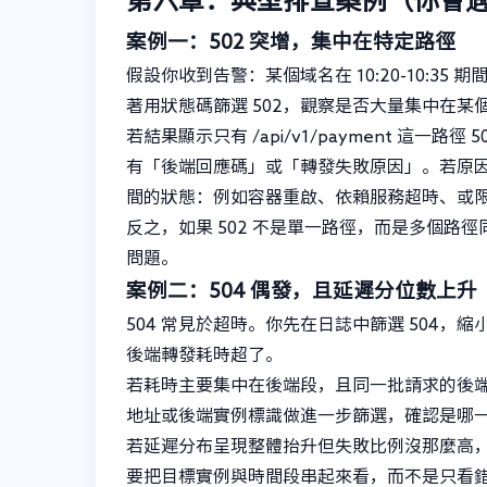
案例一：502 突增，集中在特定路徑
假設你收到告警：某個域名在 10:20-10:35 期間
著用狀態碼篩選 502，觀察是否大量集中在某個 
若結果顯示只有 /api/v1/payment 這
有「後端回應碼」或「轉發失敗原因」。若原
間的狀態：例如容器重啟、依賴服務超時、或
反之，如果 502 不是單一路徑，而是多個
問題。
案例二：504 偶發，且延遲分位數上升
504 常見於超時。你先在日誌中篩選 504
後端轉發耗時超了。
若耗時主要集中在後端段，且同一批請求的後
地址或後端實例標識做進一步篩選，確認是哪
若延遲分布呈現整體抬升但失敗比例沒那麼高
要把目標實例與時間段串起來看，而不是只看