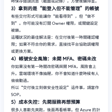
時保存錯誤訊息（截圖或記錄），方便後續排查。
3）拿到的是“能登入但不能管理”的帳號
有些交付形式可能讓你“能看得到”，但“做不
到”。你可能沒有訂閱 Owner 權限，或關鍵設定
被鎖。
這種狀況的最佳解法是：在交付後第一時間確認權
限；如果不符合你的需求，直接找平台協助調權限
或更換方案。
4）帳號安全風險：未開 MFA、密碼未改
你如果沒有第一時間改密碼與開 MFA，風險會上
升。雲端環境不像抽屜，你不會知道什麼時候有人
偷偷動過。
所以“交付後立刻做安全性設定”這件事，請當作
SOP。
5）成本失控：先開服務再想預算
很多人喜歡先爽跑，後面再看帳單。但 Azure 的計