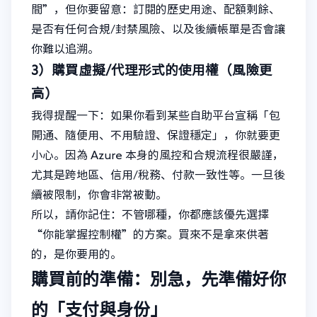
間”，但你要留意：訂閱的歷史用途、配額剩餘、
是否有任何合規/封禁風險、以及後續帳單是否會讓
你難以追溯。
3）購買虛擬/代理形式的使用權（風險更
高）
我得提醒一下：如果你看到某些自助平台宣稱「包
開通、隨便用、不用驗證、保證穩定」，你就要更
小心。因為 Azure 本身的風控和合規流程很嚴謹，
尤其是跨地區、信用/稅務、付款一致性等。一旦後
續被限制，你會非常被動。
所以，請你記住：不管哪種，你都應該優先選擇
“你能掌握控制權”的方案。買來不是拿來供著
的，是你要用的。
購買前的準備：別急，先準備好你
的「支付與身份」