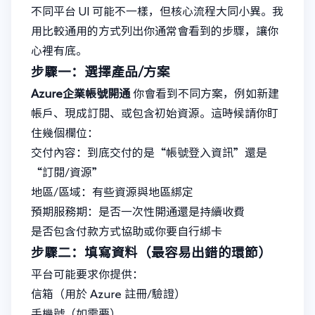
不同平台 UI 可能不一樣，但核心流程大同小異。我
用比較通用的方式列出你通常會看到的步驟，讓你
心裡有底。
步驟一：選擇產品/方案
Azure企業帳號開通
你會看到不同方案，例如新建
帳戶、現成訂閱、或包含初始資源。這時候請你盯
住幾個欄位：
交付內容：到底交付的是“帳號登入資訊”還是
“訂閱/資源”
地區/區域：有些資源與地區綁定
預期服務期：是否一次性開通還是持續收費
是否包含付款方式協助或你要自行綁卡
步驟二：填寫資料（最容易出錯的環節）
平台可能要求你提供：
信箱（用於 Azure 註冊/驗證）
手機號（如需要）