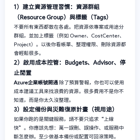
1）建立資源管理習慣：資源群組
（Resource Group）與標籤（Tags）
不要所有東西都散在各處。把資源依專案或用途分
群組，並加上標籤（例如 Owner、CostCenter、
Project）。以後你看帳單、整理權限、刪除資源都
會輕鬆很多。
2）啟用成本控管：Budgets、Advisor、停
止閒置
Azure企業帳號開通
除了預算警報，你也可以使用
成本建議工具來找浪費的資源。很多費用不是你不
知道，而是你太久沒整理。
3）設定備份與災難復原計畫（視用途）
如果你跑的是關鍵服務，請不要只追求“上線
快”。你應該先想：萬一誤刪、誤操作、或服務中
斷怎麼辦。至少做基本備份或配置可回滾策略。