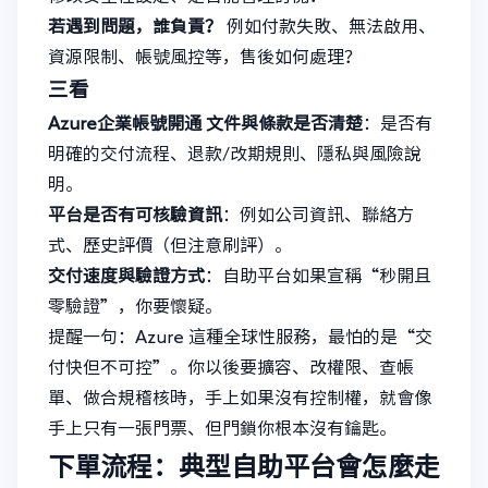
若遇到問題，誰負責？
例如付款失敗、無法啟用、
資源限制、帳號風控等，售後如何處理？
三看
Azure企業帳號開通
文件與條款是否清楚
：是否有
明確的交付流程、退款/改期規則、隱私與風險說
明。
平台是否有可核驗資訊
：例如公司資訊、聯絡方
式、歷史評價（但注意刷評）。
交付速度與驗證方式
：自助平台如果宣稱“秒開且
零驗證”，你要懷疑。
提醒一句：Azure 這種全球性服務，最怕的是“交
付快但不可控”。你以後要擴容、改權限、查帳
單、做合規稽核時，手上如果沒有控制權，就會像
手上只有一張門票、但門鎖你根本沒有鑰匙。
下單流程：典型自助平台會怎麼走