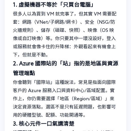
1. 虛擬機器不等於「只買台電腦」
很多人以為買到 VM 就完事了，但其實 VM 需要配
套：網路（VNet/子網路/網卡）、安全（NSG/防
火牆規則）、儲存（磁碟、快照）、映像（OS 映
像或自訂映像）等。你只要其中一環沒設好，登入
或服務就會像卡住的升降梯：外觀看起來有機會上
下，但就是不動。
2. Azure 國際站的「站」指的是地區與資源
管理端點
你會聽到「國際站」這種說法，常見是指面向國際
客戶的 Azure 服務入口與資料中心/區域配置。實
作上，你仍需要選擇「地區（Region/區域）」來
決定資源落點。選區不是只有延遲問題，也影響可
用的硬體型號、配額、功能開通等。
3. 核心元件一口氣講清楚