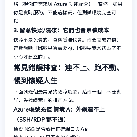
略（視你的需求與 Azure 功能配套）。當然，如果
你是實時服務，不能這樣玩，但測試環境完全可
以。
3. 留意快照/磁碟：它們也會累積成本
快照不是免費的，資料磁碟也會。你要養成習慣：
定期盤點「哪些是還需要的，哪些是我當初為了不
小心才建立的」。
常見錯誤排查：連不上、跑不動、
慢到懷疑人生
下面列幾個最常見的故障類型，給你一個「不要亂
試，先找線索」的排查方向。
Azure帳號充值
情境 A：外網連不上
（SSH/RDP 都不通）
檢查 NSG 是否放行正確端口與方向