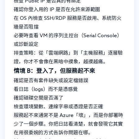
檢查 Public IP 是否真的有綁定
確認你登入用的 IP 是否在允許來源範圍
在 OS 內檢查 SSH/RDP 服務是否啟用、系統防火
牆是否阻擋
必要時查看 VM 的序列主控台（Serial Console）
或診斷設定
排查策略：從「雲端網路」到「主機服務」逐層驗
證，你才不會像在黑暗中摸象，越摸越痛。
情境 B：登入了，但服務起不來
確認是否有套件缺失或設定檔錯誤
看日誌（logs）而不是憑感覺
確認磁碟空間是否滿了
檢查環境變數、連線字串或憑證是否正確
服務起不來通常不是 Azure「壞」，而是你部署時
少了一個步驟。你把日誌看清楚，就會發現它其實
在用很委婉的方式告訴你問題在哪。