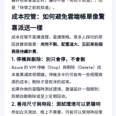
最好把告警設定好，讓你不是「用到才知道」，而
是「快壞之前就知道」。
成本控管：如何避免雲端帳單像驚
喜派送一樣
成本控管不是講道理，是講策略。很多人踩坑的原
因其實很簡單：
用完不刪、配置過大、忘記某些服
務是持續計費
。
1. 停機與刪除：別只會停，不會刪
Azure 的 VM 停機（Stop）與刪除（Delete）成
本差異通常很關鍵。停機多半仍可能有一些相關資
源的成本；刪除才是乾淨的結束。
如果你做的是臨時測試環境，建議設計一個規則：
到期自動刪除或至少定期回收。
2. 善用尺寸與時段：測試環境可以更聰明
例如白天測試、晚上不需要，可能可以使用時段策