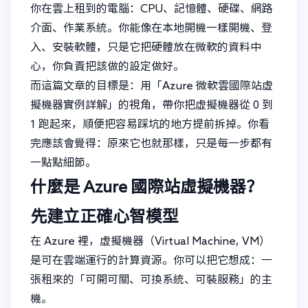
你在雲上租到的電腦：CPU、記憶體、硬碟、網路
介面、作業系統。你能像在本地開機一樣開機、登
入、安裝軟體，只是它把硬體放在微軟的資料中
心，你負責把該做的設定做好。
而這篇文章的目標是：用「Azure 微軟雲國際站虛
擬機器實例詳解」的視角，帶你把虛擬機器從 0 到
1 跑起來，順便把容易踩坑的地方提前拆掉。你看
完應該會覺得：原來它也就那樣，只是每一步都有
一點點細節。
什麼是 Azure 國際站虛擬機器？
先建立正確心智模型
在 Azure 裡，虛擬機器（Virtual Machine, VM）
是可在雲端運行的計算資源。你可以把它想成：一
張租來的「可開可關、可換系統、可裝服務」的主
機。