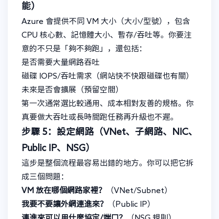
能）
Azure 會提供不同 VM 大小（大小/型號），包含
CPU 核心數、記憶體大小、暫存/吞吐等。你要注
意的不只是「夠不夠跑」，還包括：
是否需要大量網路吞吐
磁碟 IOPS/吞吐需求（網站快不快跟磁碟也有關）
未來是否會擴展（預留空間）
第一次通常選比較通用、成本相對友善的規格。你
真要做大吞吐或長時間跑任務再升級也不遲。
步驟 5：設定網路（VNet、子網路、NIC、
Public IP、NSG）
這步是整個流程最容易出錯的地方。你可以把它拆
成三個問題：
VM 放在哪個網路家裡？
（VNet/Subnet）
我要不要讓外網連進來？
（Public IP）
連進來可以用什麼協定/端口？
（NSG 規則）