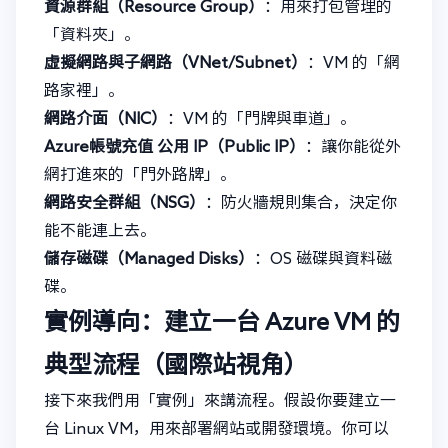
資源群組（Resource Group）
：用來打包管理的
「資料夾」。
虛擬網路與子網路（VNet/Subnet）
：VM 的「網
路家裡」。
網路介面（NIC）
：VM 的「門牌與車道」。
Azure帳號充值
公用 IP（Public IP）
：讓你能從外
網打進來的「門外路牌」。
網路安全群組（NSG）
：防火牆規則集合，決定你
能不能連上去。
儲存磁碟（Managed Disks）
：OS 磁碟與資料磁
碟。
實例導向：建立一台 Azure VM 的
典型流程（國際站視角）
接下來我們用「實例」來講流程。假設你要建立一
台 Linux VM，用來部署網站或開發環境。你可以