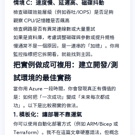
情境 C：速度慢、延遲高、磁碟抖動
檢查磁碟效能層級（例如吞吐/IOPS）是否足夠
觀察 CPU/記憶體是否飆高
檢查網路是否有異常連線數或大量重試
如果是資料庫，考慮調整磁碟與參數或提升規格
慢通常不是一個原因，是一連串的「加總」。你用
監控指標把它拆開看，就能找到主因。
把實例做成可複用：建立開發/測
試環境的最佳實務
當你用 Azure 一段時間，你會發現真正有價值的
是：如何把「一次成功」變成「未來每次都成
功」。以下是比較務實的做法。
1. 模板化：讓部署不靠運氣
你可以使用自動化部署方式（例如 ARM/Bicep 或
Terraform）。我不在這篇文章硬塞語法，但概念