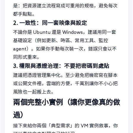
是：把資源建立流程寫成可重用的規格，避免每次
都手點點。
2. 一致性：同一套映像與設定
不論你是 Ubuntu 還是 Windows，建議用同一套
基礎設定（例如更新、時區、常用工具、監控
agent）。如果你手動每次裝一次，錯誤只會以不
同形式重來。
3. 權限與憑證治理：不要把密碼到處貼
建議把憑證管理集中化。至少避免把機密寫在腳本
或公開文件裡。雲端的方便，千萬別讓你不小心把
風險也一起搬上去。
兩個完整小實例（讓你更像真的做
過）
接下來給你兩個「典型需求」的 VM 實例敘事，你