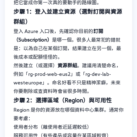
把它當成你第一次真的要動手的路線圖。
步驟 1：登入並建立資源（選對訂閱與資源
群組）
登入 Azure 入口後，先確認你目前的
訂閱
（Subscription）
是哪一個。很多人最常犯的錯就
是：以為自己在某個訂閱，結果建立在另一個，最
後成本或配額怪怪的。
然後建立（或選擇）
資源群組
。建議用清楚命名，
例如「rg-prod-web-eus2」或「rg-dev-lab-
westeurope」。命名好看不只是精神潔癖，未來
你要刪除或查資料時會省很多時間。
步驟 2：選擇區域（Region）與可用性
Region 是你的資源放在哪個資料中心集群。通常你
要考慮：
使用者分布（離使用者近延遲較低）
服務可用性（有些產品或容量在某區域較齊）