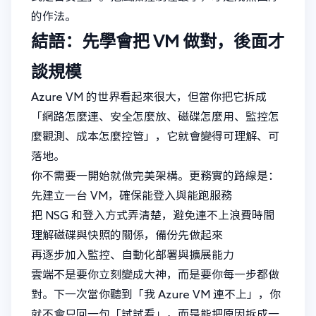
的作法。
結語：先學會把 VM 做對，後面才
談規模
Azure VM 的世界看起來很大，但當你把它拆成
「網路怎麼連、安全怎麼放、磁碟怎麼用、監控怎
麼觀測、成本怎麼控管」，它就會變得可理解、可
落地。
你不需要一開始就做完美架構。更務實的路線是：
先建立一台 VM，確保能登入與能跑服務
把 NSG 和登入方式弄清楚，避免連不上浪費時間
理解磁碟與快照的關係，備份先做起來
再逐步加入監控、自動化部署與擴展能力
雲端不是要你立刻變成大神，而是要你每一步都做
對。下一次當你聽到「我 Azure VM 連不上」，你
就不會只回一句「試試看」，而是能把原因拆成一