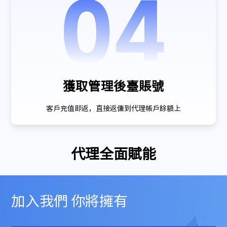
獲取管理後臺賬號
客戶充值即返，直接返傭到代理帳戶餘額上
代理全面賦能
加入我們 你將擁有