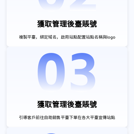
獲取管理後臺賬號
複製平臺，綁定域名，啟用站點配置站點名稱與logo
獲取管理後臺賬號
引導客戶前往自助銷售平臺下單在各大平臺宣傳站點