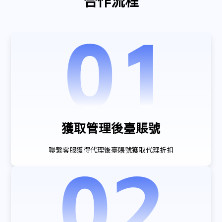
合作流程
獲取管理後臺賬號
聯繫客服獲得代理後臺賬號獲取代理折扣