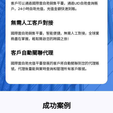
客戶可以通過國際雲自助銷售平臺，通過UID自助查詢賬
戶，24小時自助充值，充值金額快速到賬。
無需人工客戶對接
國際雲自助銷售平臺，智能便捷，無需人工對接，全球業
務盡在掌握，輕鬆開啟您的跨國之旅！
客戶自動關聯代理
國際雲自助充值平臺發展的客戶將自動關聯到您的代理賬
號，代理後臺能夠實時查詢和管理所有客戶賬號。
成功案例