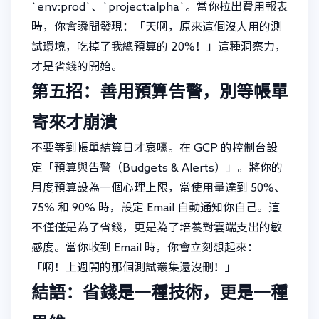
`env:prod`、`project:alpha`。當你拉出費用報表
時，你會瞬間發現：「天啊，原來這個沒人用的測
試環境，吃掉了我總預算的 20%！」這種洞察力，
才是省錢的開始。
第五招：善用預算告警，別等帳單
寄來才崩潰
不要等到帳單結算日才哀嚎。在 GCP 的控制台設
定「預算與告警（Budgets & Alerts）」。將你的
月度預算設為一個心理上限，當使用量達到 50%、
75% 和 90% 時，設定 Email 自動通知你自己。這
不僅僅是為了省錢，更是為了培養對雲端支出的敏
感度。當你收到 Email 時，你會立刻想起來：
「啊！上週開的那個測試叢集還沒刪！」
結語：省錢是一種技術，更是一種