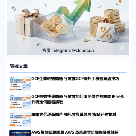
隨機文章
GCP企業帳號開通 谷歌雲GCP海外手機號繞過技巧
GCP帳號快速開通 谷歌雲如何限制儲存桶訪問 IP 只允
許特定伺服器讀取
騰訊雲代理商開戶 騰訊雲與華為雲 節點延遲實測
AWS帳號認證開通 AWS 亞馬遜雲防關聯賬號註冊