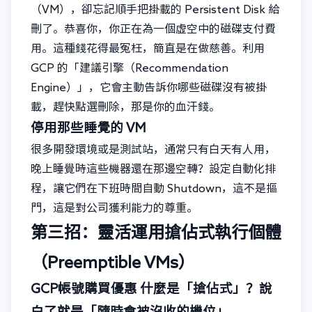
（VM），卻忘記順手把掛載的 Persistent Disk 給
刪了。恭喜你，你正在為一個虛空中的磁碟支付費
用。這種錢花得最冤枉，簡直是在做慈善。利用
GCP 的「建議引擎（Recommendation
Engine）」，它會主動告訴你哪些磁碟沒有被掛
載，趕快點選刪除，那是你的血汗錢。
停用那些睡覺的 VM
很多開發環境或是測試站，通常只有白天有人用，
晚上睡覺時這些機器還在那邊空轉？設定自動化排
程，讓它們在下班時間自動 Shutdown，這不是摳
門，這是對公司獲利能力的尊重。
第三招：靈活運用搶佔式執行個體
（Preemptible VMs）
GCP帳號購買優惠
什麼是「搶佔式」？說
白了就是「隨時會被沒收的機位」