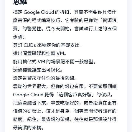
思維
搞定 Google Cloud 的折扣，其實不需要你具備什
麼高深的程式編寫技巧，它考驗的是你對「資源浪
費」的警覺性。從今天開始，嘗試執行上述的五個
步驟：
簽訂 CUDs 來穩定你的基礎支出。
揪出閒置磁碟和空轉 VM。
能用搶佔式 VM 的場景絕不開一般機型。
透過標籤讓支出可視化。
設定告警來守住你的最後防線。
雲端的世界很大，但你的錢包有限。不要做那個讓
Google Cloud 覺得「這個客戶真好騙」的傻瓜，
把這些錢省下來，拿去吃頓好的，或者投資在更有
價值的研發上，這才是身為一個專業開發者該有的
態度。記住，最省錢的架構，往往就是那個設計得
最簡潔的架構。