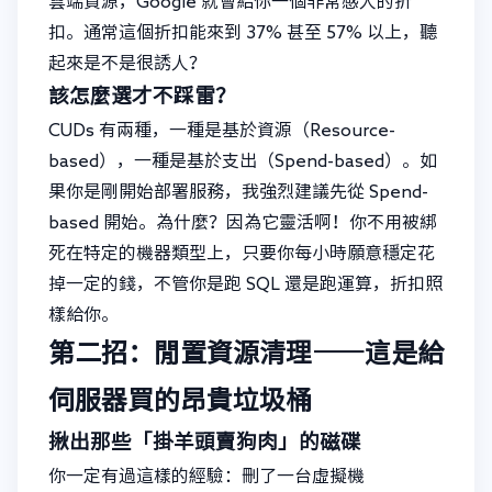
雲端資源，Google 就會給你一個非常感人的折
扣。通常這個折扣能來到 37% 甚至 57% 以上，聽
起來是不是很誘人？
該怎麼選才不踩雷？
CUDs 有兩種，一種是基於資源（Resource-
based），一種是基於支出（Spend-based）。如
果你是剛開始部署服務，我強烈建議先從 Spend-
based 開始。為什麼？因為它靈活啊！你不用被綁
死在特定的機器類型上，只要你每小時願意穩定花
掉一定的錢，不管你是跑 SQL 還是跑運算，折扣照
樣給你。
第二招：閒置資源清理——這是給
伺服器買的昂貴垃圾桶
揪出那些「掛羊頭賣狗肉」的磁碟
你一定有過這樣的經驗：刪了一台虛擬機