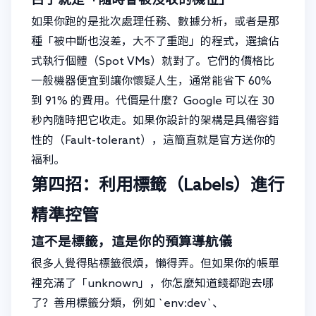
如果你跑的是批次處理任務、數據分析，或者是那
種「被中斷也沒差，大不了重跑」的程式，選搶佔
式執行個體（Spot VMs）就對了。它們的價格比
一般機器便宜到讓你懷疑人生，通常能省下 60%
到 91% 的費用。代價是什麼？Google 可以在 30
秒內隨時把它收走。如果你設計的架構是具備容錯
性的（Fault-tolerant），這簡直就是官方送你的
福利。
第四招：利用標籤（Labels）進行
精準控管
這不是標籤，這是你的預算導航儀
很多人覺得貼標籤很煩，懶得弄。但如果你的帳單
裡充滿了「unknown」，你怎麼知道錢都跑去哪
了？善用標籤分類，例如 `env:dev`、