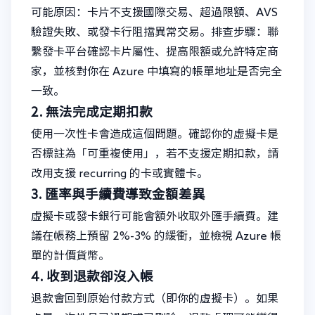
可能原因：卡片不支援國際交易、超過限額、AVS
驗證失敗、或發卡行阻擋異常交易。排查步驟：聯
繫發卡平台確認卡片屬性、提高限額或允許特定商
家，並核對你在 Azure 中填寫的帳單地址是否完全
一致。
2. 無法完成定期扣款
使用一次性卡會造成這個問題。確認你的虛擬卡是
否標註為「可重複使用」，若不支援定期扣款，請
改用支援 recurring 的卡或實體卡。
3. 匯率與手續費導致金額差異
虛擬卡或發卡銀行可能會額外收取外匯手續費。建
議在帳務上預留 2%-3% 的緩衝，並檢視 Azure 帳
單的計價貨幣。
4. 收到退款卻沒入帳
退款會回到原始付款方式（即你的虛擬卡）。如果