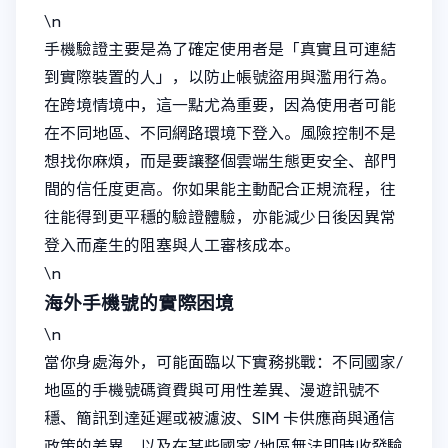
\n
手機驗證主要是為了確定使用者是「真實且可連結
到實際裝置的人」，以防止帳號盜用與濫用行為。
在跨境情境中，這一點尤為重要，因為使用者可能
在不同地區、不同網路環境下登入。風險控制不是
想找你麻煩，而是要讓整個雲端生態更安全、部門
間的信任度更高。你如果能主動配合正規流程，往
往能得到更平穩的驗證體驗，亦能減少日後因異常
登入而產生的阻塞與人工審核成本。
\n
海外手機號的實際困境
\n
當你身處海外，可能面臨以下實務挑戰：不同國家/
地區的手機號碼資費與可用性差異、漫遊訊號不
穩、簡訊到達延遲或被濾波、SIM 卡供應商與通信
政策的差異、以及在某些國家/地區無法即時收發驗