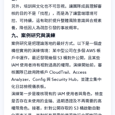
另外，培訓與文化也不可忽視。讓團隊成員理解審
核的目的不是「找茬」，而是為了讓雲端環境可
控、可持續，這有助於提升整體風險意識與合規素
養，降低因人為疏忽引發的事故概率。
九、案例研究與演練
案例研究是把理論落地的最好方式。以下是一個虛
構但實用的演練情境：某中型公司在多個 AWS 帳
戶中運作，最近發現幾個 S3 桶對外公開，且某些
IAM 使用者持有相對過高的權限。演練開始前，審
核團隊已啟用跨帳戶 CloudTrail、Access
Analyzer、Config 與 Security Hub，並建立集中
化日誌檢視儀表板。
演練第一步是複核現有的 IAM 使用者與角色，檢查
是否存在未使用的金鑰、過期憑證及不再需要的高
權限角色。接著，針對公開存取的 S3 桶啟動自動