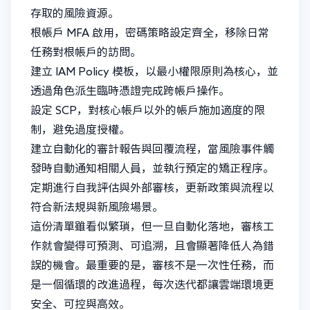
存取的風險資源。
根帳戶 MFA 啟用，密碼策略設定齊全，移除日常
任務對根帳戶的訪問。
建立 IAM Policy 模板，以最小權限原則為核心，並
透過角色派生臨時憑證完成跨帳戶操作。
設定 SCP，對核心帳戶以外的帳戶施加適度的限
制，避免過度授權。
建立自動化的審計報告與回覆流程，當風險事件觸
發時自動通知相關人員，並執行預定的矯正程序。
定期進行自我評估與外部審核，更新政策與流程以
符合新法規與新風險場景。
這份清單雖看似繁瑣，但一旦自動化落地，審核工
作就會變得可預測、可追溯，且會顯著降低人為錯
誤的機會。最重要的是，審核不是一次性任務，而
是一個循環的改進過程，每次迭代都讓雲端環境更
安全、可控與高效。