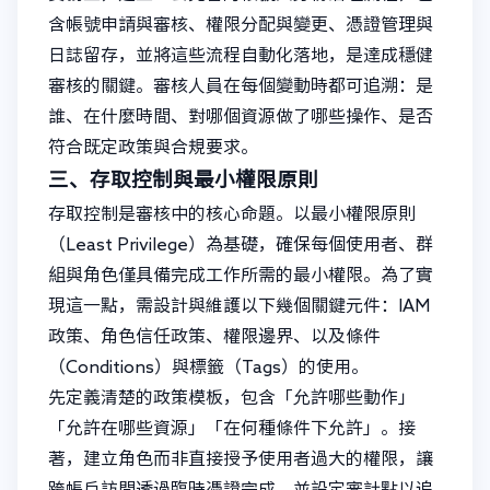
含帳號申請與審核、權限分配與變更、憑證管理與
日誌留存，並將這些流程自動化落地，是達成穩健
審核的關鍵。審核人員在每個變動時都可追溯：是
誰、在什麼時間、對哪個資源做了哪些操作、是否
符合既定政策與合規要求。
三、存取控制與最小權限原則
存取控制是審核中的核心命題。以最小權限原則
（Least Privilege）為基礎，確保每個使用者、群
組與角色僅具備完成工作所需的最小權限。為了實
現這一點，需設計與維護以下幾個關鍵元件：IAM
政策、角色信任政策、權限邊界、以及條件
（Conditions）與標籤（Tags）的使用。
先定義清楚的政策模板，包含「允許哪些動作」
「允許在哪些資源」「在何種條件下允許」。接
著，建立角色而非直接授予使用者過大的權限，讓
跨帳戶訪問透過臨時憑證完成，並設定審計點以追