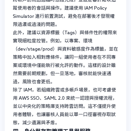
蹤使用者的會話與操作。建議使用 IAM Policy
Simulator 進行前置測試，避免在部署後才發現權
限過濃或過淺的問題。
此外，建議以資源標籤（Tags）與條件性的權限來
實現細粒度控管。例如，以專案、環境
（dev/stage/prod）與資料敏感度作為標籤，並在
策略中加入相對應條件，讓同一組使用者在不同專
案或環境中僅能執行被允許的動作。這樣的設計雖
然需要前期規劃，但一旦落地，審核就能快速通
過，風險也會更低。
除了 IAM，若組織跨雲或多帳戶場景，也可考慮使
用 AWS SSO、SAML 2.0 來統一認證與授權流程，
並以中央化的策略庫支持跨雲訪問。這不僅提升使
用者體驗，也讓審核人員能以單一口徑審視存取狀
態，減少遺漏與矛盾。