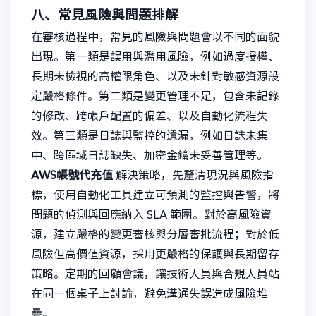
八、常見風險與問題排解
在審核過程中，常見的風險與問題會以不同的面貌
出現。第一類是誤用與濫用風險，例如過度授權、
長期未檢視的高權限角色、以及未針對敏感資源設
定嚴格條件。第二類是變更管理不足，包含未記錄
的修改、跨帳戶配置的偏差、以及自動化流程失
效。第三類是日誌與監控的遺漏，例如日誌未集
中、跨區域日誌缺失、加密金鑰未妥善管理等。
AWS帳號代充值
解決策略，先釐清現況與風險指
標，使用自動化工具建立可預測的監控與告警，將
問題的偵測與回應納入 SLA 範圍。對於高風險資
源，建立嚴格的變更審核與分層審批流程；對於低
風險但高價值資源，採用更嚴格的保護與長期留存
策略。定期的回顧會議，讓技術人員與合規人員站
在同一個桌子上討論，避免溝通失誤造成風險堆
疊。