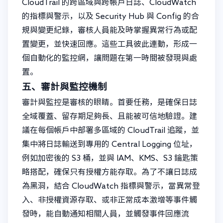
CloudTrail 的跨區域與跨帳戶日誌、CloudWatch
的指標與警示，以及 Security Hub 與 Config 的合
規與變更紀錄，審核人員能及時掌握異常行為或配
置變更，並快速回應。這些工具彼此連動，形成一
個自動化的監控網，讓問題在第一時間被發現與處
置。
五、審計與監控機制
審計與監控是審核的眼睛。首要任務，是確保日誌
全域覆蓋、留存期足夠長、且能被可信地驗證。建
議在每個帳戶中部署多區域的 CloudTrail 追蹤，並
集中將日誌輸送到專用的 Central Logging 位址，
例如加密後的 S3 桶，並與 IAM、KMS、S3 鑰匙策
略搭配，確保只有授權方能存取。為了不讓日誌成
為黑洞，結合 CloudWatch 指標與警示，當異常登
入、非授權資源存取、或非正常成本激增等事件觸
發時，能自動通知相關人員，並觸發事件回應流