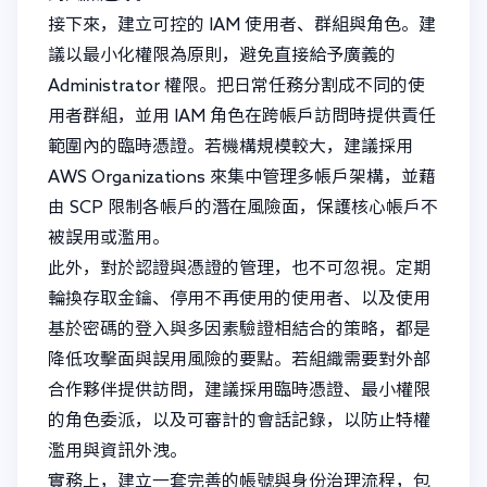
接下來，建立可控的 IAM 使用者、群組與角色。建
議以最小化權限為原則，避免直接給予廣義的
Administrator 權限。把日常任務分割成不同的使
用者群組，並用 IAM 角色在跨帳戶訪問時提供責任
範圍內的臨時憑證。若機構規模較大，建議採用
AWS Organizations 來集中管理多帳戶架構，並藉
由 SCP 限制各帳戶的潛在風險面，保護核心帳戶不
被誤用或濫用。
此外，對於認證與憑證的管理，也不可忽視。定期
輪換存取金鑰、停用不再使用的使用者、以及使用
基於密碼的登入與多因素驗證相結合的策略，都是
降低攻擊面與誤用風險的要點。若組織需要對外部
合作夥伴提供訪問，建議採用臨時憑證、最小權限
的角色委派，以及可審計的會話記錄，以防止特權
濫用與資訊外洩。
實務上，建立一套完善的帳號與身份治理流程，包