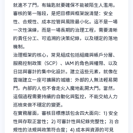
就進不了門，有鑰匙就要確保不能被陌生人濫用。
審核的第一階段，是把目標與框架說清楚：安全
性、合規性、成本控管與風險最小化。這不是一場
一次性演練，而是一場長期的治理工程，需要清晰
的責任分工、可追溯的決策紀錄，以及穩定的落地
機制。
治理框架的核心，常見組成包括組織與帳戶分層、
服務控制政策（SCP）、IAM 的角色與權限、以及
日誌與審計的集中化設計。建立這些元素，就像在
雲端建立一座可擴展的城牆：外部的人無法輕易開
門，內部的人也不會走火入魔地亂開大門。當然，
這個過程需要持續的自動化與監控，不能交給人力
巡檢來做不穩定的變更。
在實務層面，審核目標應該包含四大面向：1) 安全
性與存取正當性；2) 可審計性與紀錄完整性；3) 合
規性的法規與政策符合度；4) 成本與資源的可見