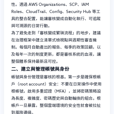
性。透過 AWS Organizations、SCP、IAM
Roles、CloudTrail、Config、Security Hub 等工
具的整合配置，能讓審核變成自動化執行、可追蹤
與可溯源的日常行動。
為了避免走到「審核變成繁瑣流程」的地步，建議
在治理框架中建立清單式檢視點與週期性審查機
制。每個月自動產出的報告、每季的政策回顧，以
及每年一次的制度更新，都是審核系統的血液，讓
整個體系保持最新且可控。
二、建立與管理帳號與身份
帳號與身份管理是審核的根基。第一步是確保根帳
戶（root account）安全：不要在日常操作中使用
根帳號，啟用多重認證（MFA），並將密碼策略設
為長度、複雜度、密碼歷史與自動輪換的組合。根
帳戶一旦暴露，整個雲端環境的安全性就會被拉扯
到風險邊緣。