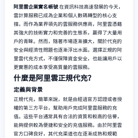
阿里雲企業實名帳號
在資訊科技高速發展的今天，
雲計算服務已成為企業和個人數碼轉型的核心支
撐。而作為業界領先的雲服務供應商，阿里雲憑藉
其強大的技術實力和完善的生態系，贏得了大量用
戶的青睞。然而，隨著市場逐漸擴大，關於代充的
安全與經濟性問題也逐漸浮出水面。選擇正規的阿
里雲代充方式，不僅保障資金安全，也能讓用戶以
更實惠的成本享受高質量的雲服務。
什麼是阿里雲正規代充？
定義與背景
正規代充，簡單來說，就是由經過官方認證或者授
權的第三方平台，幫助用戶完成阿里雲服務的充
值。這些平台通常具有合法的資質和較高的信譽，
能夠提供較為便捷和安全的充值服務。由於阿里雲
官方口碑良好，其代充渠道也在逐漸成熟和規範