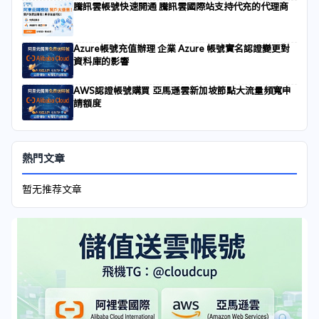
騰訊雲帳號快速開通 騰訊雲國際站支持代充的代理商
Azure帳號充值辦理 企業 Azure 帳號實名認證變更對
資料庫的影響
AWS認證帳號購買 亞馬遜雲新加坡節點大流量頻寬申
請額度
熱門文章
暂无推荐文章