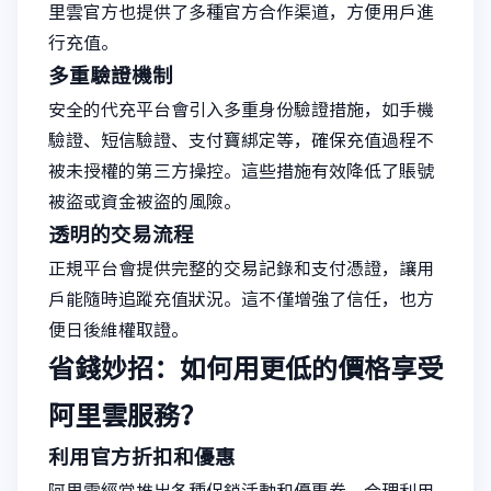
里雲官方也提供了多種官方合作渠道，方便用戶進
行充值。
多重驗證機制
安全的代充平台會引入多重身份驗證措施，如手機
驗證、短信驗證、支付寶綁定等，確保充值過程不
被未授權的第三方操控。這些措施有效降低了賬號
被盜或資金被盜的風險。
透明的交易流程
正規平台會提供完整的交易記錄和支付憑證，讓用
戶能隨時追蹤充值狀況。這不僅增強了信任，也方
便日後維權取證。
省錢妙招：如何用更低的價格享受
阿里雲服務？
利用官方折扣和優惠
阿里雲經常推出各種促銷活動和優惠券，合理利用