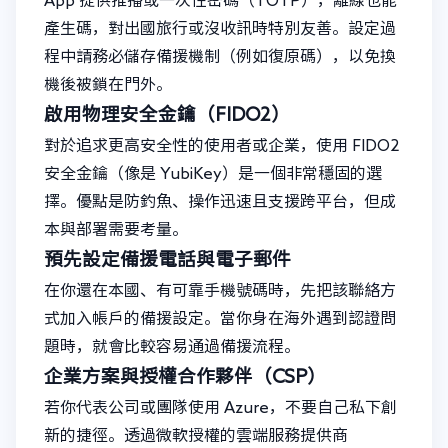
App 提供推播或一次性密碼（TOTP），離線也能
產生碼，對出國旅行或沒收訊時特別友善。設定過
程中請務必儲存備援機制（例如復原碼），以免換
機後被鎖在門外。
啟用物理安全金鑰（FIDO2）
對於追求更高安全性的使用者或企業，使用 FIDO2
安全金鑰（像是 YubiKey）是一個非常穩固的選
擇。優點是防釣魚、操作迅速且支援跨平台，但成
本與部署需要考量。
預先設定備援電話與電子郵件
在你還在本國、有可靠手機號碼時，先把該聯絡方
式加入帳戶的備援設定。當你身在海外遇到認證問
題時，就會比較容易通過備援流程。
企業方案與授權合作夥伴（CSP）
若你代表公司或團隊使用 Azure，不要自己私下創
新的捷徑。透過微軟授權的雲端服務提供商