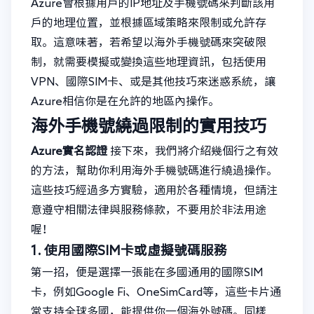
Azure會根據用戶的IP地址及手機號碼來判斷該用
戶的地理位置，並根據區域策略來限制或允許存
取。這意味著，若希望以海外手機號碼來突破限
制，就需要模擬或變換這些地理資訊，包括使用
VPN、國際SIM卡、或是其他技巧來迷惑系統，讓
Azure相信你是在允許的地區內操作。
海外手機號繞過限制的實用技巧
Azure實名認證
接下來，我們將介紹幾個行之有效
的方法，幫助你利用海外手機號碼進行繞過操作。
這些技巧經過多方實驗，適用於各種情境，但請注
意遵守相關法律與服務條款，不要用於非法用途
喔！
1. 使用國際SIM卡或虛擬號碼服務
第一招，便是選擇一張能在多國通用的國際SIM
卡，例如Google Fi、OneSimCard等，這些卡片通
常支持全球多國，能提供你一個海外號碼。同樣