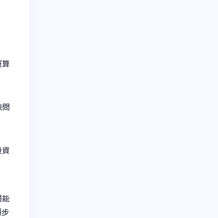
運算
缺問
投資
僅能
穩步