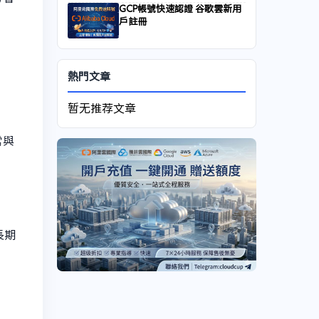
速
GCP帳號快速認證 谷歌雲新用
戶註冊
熱門文章
暂无推荐文章
常與
長期