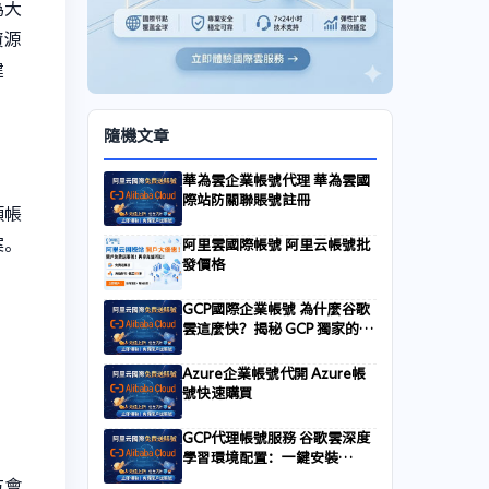
為大
資源
建
隨機文章
華為雲企業帳號代理 華為雲國
際站防關聯賬號註冊
類帳
案。
阿里雲國際帳號 阿里云帳號批
發價格
GCP國際企業帳號 為什麼谷歌
雲這麼快？揭秘 GCP 獨家的全
球骨幹網路（Global
Network）
Azure企業帳號代開 Azure帳
號快速購買
GCP代理帳號服務 谷歌雲深度
學習環境配置：一鍵安裝
CUDA與TensorFlow GPU加
方會