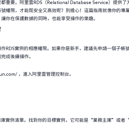
里雲RDS（Relational Database Service）提供了
帳號權限，才能既安全又高效呢？別擔心！這篇指南就像你的專
，讓你在保護數據的同時，也能享受操作的樂趣。
台
作RDS實例的相應權限。如果你是新手，建議先申請一個子帳
利完成後續操作。
aliyun.com/ ，進入阿里雲管理控制台。
。
據庫實例清單。找到你的目標實例，它可能是“業務主庫”或者