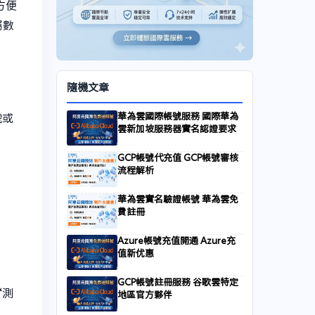
方便
屬數
隨機文章
華為雲國際帳號服務 國際華為
號或
雲新加坡服務器實名認證要求
GCP帳號代充值 GCP帳號審核
流程解析
華為雲實名驗證帳號 華為雲免
費註冊
Azure帳號充值開通 Azure充
值新优惠
GCP帳號註冊服務 谷歌雲特定
“測
地區官方夥伴