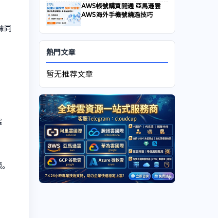
AWS帳號購買開通 亞馬遜雲
AWS海外手機號繞過技巧
據同
熱門文章
暂无推荐文章
擇
項。