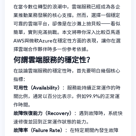
在當今數位轉型的浪潮中，雲端服務已經成為各企
業推動業務發展的核心支撐。然而，選擇一個穩定
可靠的雲端平台，卻像是在沙灘上撿貝殼——看似
簡單，實則充滿挑戰。本文將帶你深入比較亞馬遜
AWS與微軟Azure在穩定性方面的表現，讓你在選
擇雲端合作夥伴時多一份參考依據。
何謂雲端服務的穩定性？
在談論雲端服務的穩定性時，首先要明白幾個核心
指標：
可用性（Availability）
：服務能持續正常運作的時
間比例，通常以百分比表示，例如99.9%的正常運
作時間。
故障恢復能力（Recovery）
：遇到故障時，系統快
速修復並回到正常運作狀態的能力。
故障率（Failure Rate）
：在特定期間內發生故障