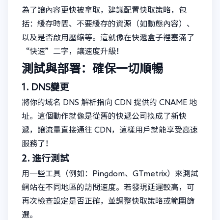
為了讓內容更快被拿取，建議配置快取策略，包
括：緩存時間、不要緩存的資源（如動態內容）、
以及是否啟用壓縮等。這就像在快遞盒子裡塞滿了
“快速”二字，讓速度升級！
測試與部署：確保一切順暢
1. DNS變更
將你的域名 DNS 解析指向 CDN 提供的 CNAME 地
址。這個動作就像是從舊的快遞公司換成了新快
遞，讓流量直接通往 CDN，這樣用戶就能享受高速
服務了！
2. 進行測試
用一些工具（例如：Pingdom、GTmetrix）來測試
網站在不同地區的訪問速度。若發現延遲較高，可
再次檢查設定是否正確，並調整快取策略或範圍篩
選。