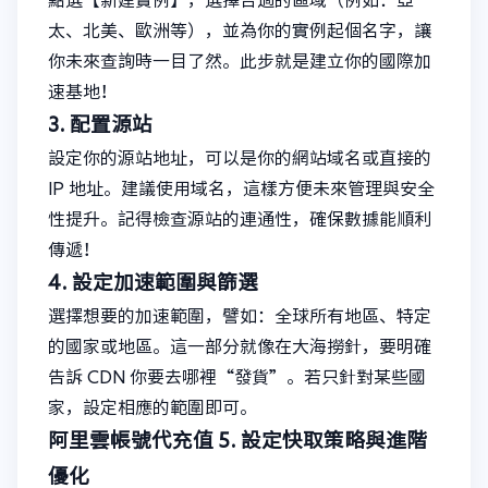
點選【新建實例】，選擇合適的區域（例如：亞
太、北美、歐洲等），並為你的實例起個名字，讓
你未來查詢時一目了然。此步就是建立你的國際加
速基地！
3. 配置源站
設定你的源站地址，可以是你的網站域名或直接的
IP 地址。建議使用域名，這樣方便未來管理與安全
性提升。記得檢查源站的連通性，確保數據能順利
傳遞！
4. 設定加速範圍與篩選
選擇想要的加速範圍，譬如：全球所有地區、特定
的國家或地區。這一部分就像在大海撈針，要明確
告訴 CDN 你要去哪裡“發貨”。若只針對某些國
家，設定相應的範圍即可。
阿里雲帳號代充值
5. 設定快取策略與進階
優化