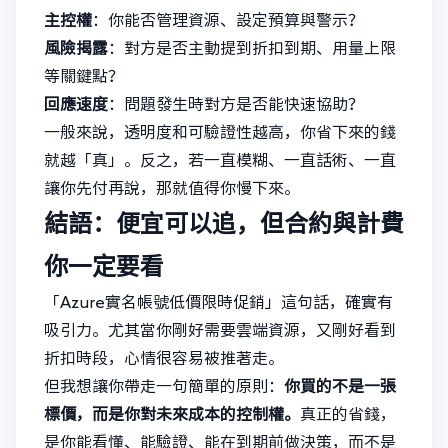
主控權
：你能否管理資源、設定預算與警示？
風險揭露
：對方是否主動提到折扣到期、用量上限
等關鍵點？
回應速度
：問題發生時對方是否能快速協助？
一般來說，透明度和可驗證性越高，你省下來的錢
就越「真」。反之，若一直模糊、一直話術、一直
讓你先付再說，那就值得你慢下來。
結語：便宜可以追，但合約與計費
你一定要看
「Azure實名帳號低價限時促銷」這句話，確實有
吸引力。尤其當你剛好需要雲端資源，又剛好看到
折扣時段，心情很容易被推著走。
但我想讓你帶走一句簡單的原則：
你買的不是一張
標價，而是你對未來成本的控制權。
真正的省錢，
是你能看懂、能驗證、能在到期前做決策，而不是