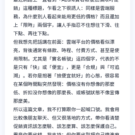
銷」這種標題，乍看之下很誘人：同樣是雲端服
務，為什麼別人看起來能用更低的價格？而且還加
上「限時」兩個字，讓人手指忍不住想往下滑、往
下點、再往下點。
但我想先把話講在前面：雲端平台的價格看似漂
亮，背後通常有條款、時程、付費方式、甚至是使
用限制。尤其是「實名帳號」這四個字，代表的不
是只有「快」或「便宜」，更是「合規」與「可追
溯」。若你是抱著「撿便宜就好」的心態，很容易
在某個時間點突然發現：價格沒有你想像的那麼
低、折扣沒你想像的那麼長、或帳號狀態不像宣傳
那麼美。
所以這篇文章，我不打算跟你一起喊口號。我會用
比較像朋友聊天、但又很落地的方式，帶你看清楚
促銷資訊該怎麼驗、該怎麼算、該怎麼保護自己。
畢竟你要省錢，我支持；但你要省到把自己繳進麻