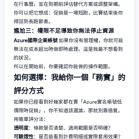
在行事曆，並在到期前評估替代方案或調整架構。
你可以把它想成：促銷是一場短跑，比賽結束後你
得回到長跑節奏。
尷尬三：權限不足導致你無法停止資源
Azure國際企業帳號
如果你沒有管理權，你就可能
無法在成本超出時做即時處理。這是我最不想看到
的狀況。
所以在開始前，你要確認你能做的操作範圍。
如何選擇：我給你一個「務實」的
評分方式
如果你已經看到好幾家都在賣「Azure實名帳號低
價限時促銷」，你不知道該選誰，那就別靠感覺。
用簡單評分法：
透明度
：條款是否清楚、適用範圍是否明確？
可驗證性
：是否能看到計費明細或實際套用效果？