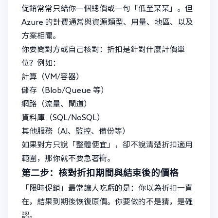
促銷常常只給你一個總價或一句「低至某某」。但
Azure 的計費通常與資源類型、用量、地區、以及
方案相關。
你要問對方或自己核對：折扣是針對什麼計價單
位？例如：
計算（VM/容器）
儲存（Blob/Queue 等）
網路（流量、閘道）
資料庫（SQL/NoSQL）
其他服務（AI、監控、備份等）
如果對方只說「整體便宜」，卻不說清楚折扣適用
範圍，那你就不要急著衝。
第二步：核對折扣期間與結束後的價格
「限時促銷」最常讓人吃虧的是：你以為折扣一直
在，結果到期後恢復原價。你要做的不是猜，是確
認。