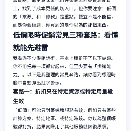
當賣點，通常意味著他們在某個流程或資源配置
上，找到了成本更低的切入口。但你要注意：低價
的「來源」和「條款」是重點。便宜不是不能信，
而是你要做到：你買到的是你以為的那個東西。
低價限時促銷常見三種套路：看懂
就能先避雷
我看過不少促銷話術，基本上脫離不了以下幾類。
你不用把每一項都背起來，但至少要有「辨識能
力」。以下是我整理的常見套路，讓你看到標題時
腦中自動彈出紅字警示。
套路一：折扣只在特定資源或特定用量段
生效
「低價」可能只對某幾種服務有效，例如只有某些
計算方案、特定地區、或特定時段。你以為整個帳
號都打折，結果實際用了其他服務就恢復原價。