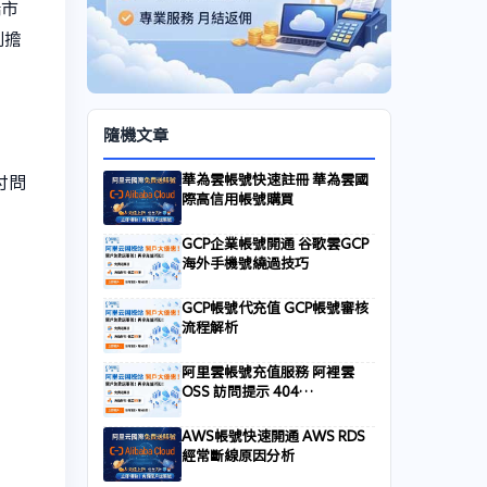
端市
別擔
隨機文章
華為雲帳號快速註冊 華為雲國
付問
際高信用帳號購買
GCP企業帳號開通 谷歌雲GCP
海外手機號繞過技巧
GCP帳號代充值 GCP帳號審核
流程解析
阿里雲帳號充值服務 阿裡雲
OSS 訪問提示 404
NoSuchKey：檢查 Bucket 路
徑、檔案名大小寫與重寫規則
AWS帳號快速開通 AWS RDS
經常斷線原因分析