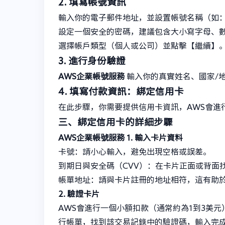
2. 填寫帳號資訊
輸入你的電子郵件地址，並設置帳號名稱（如
設定一個安全的密碼，建議包含大小寫字母、
選擇帳戶類型（個人或公司）並點擊【繼續】
3. 進行身份驗證
AWS企業帳號服務
輸入你的真實姓名、國家/
4. 填寫付款資訊：綁定信用卡
在此步驟，你需要提供信用卡資訊，AWS會進
三、綁定信用卡的詳細步驟
AWS企業帳號服務
1. 輸入卡片資料
卡號：請小心輸入，避免出現空格或誤差。
到期日與安全碼（CVV）：在卡片正面或背面
帳單地址：請與卡片註冊的地址相符，這有助
2. 驗證卡片
AWS會進行一個小額扣款（通常約為1到3美
行帳單，找到該交易記錄中的驗證碼，輸入完