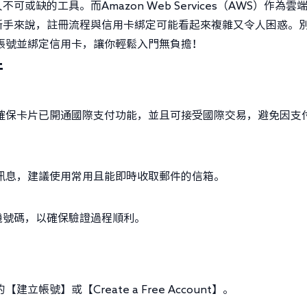
缺的工具。而Amazon Web Services（AWS）作為雲
新手來說，註冊流程與信用卡綁定可能看起來複雜又令人困惑。
帳號並綁定信用卡，讓你輕鬆入門無負擔！
件
確保卡片已開通國際支付功能，並且可接受國際交易，避免因支
訊息，建議使用常用且能即時收取郵件的信箱。
機號碼，以確保驗證過程順利。
建立帳號】或【Create a Free Account】。