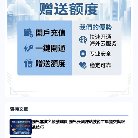
隨機文章
騰訊雲實名帳號購買 騰訊云國際站技術工單提交與跟
進技巧