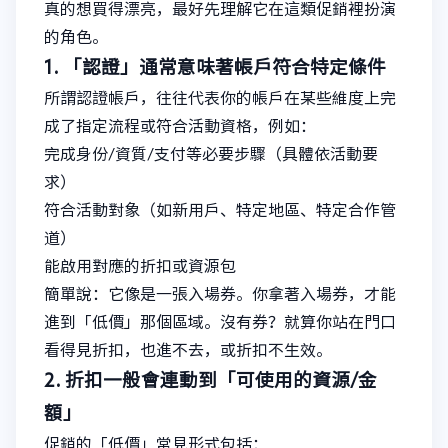
真的想買得漂亮，最好先理解它在這類促銷裡扮演
的角色。
1. 「認證」通常意味著帳戶符合特定條件
所謂認證帳戶，往往代表你的帳戶在某些維度上完
成了指定流程或符合活動資格，例如：
完成身份/資質/支付等必要步驟（具體依活動要
求）
符合活動對象（如新用戶、特定地區、特定合作管
道）
能啟用對應的折扣或資源包
簡單說：它像是一張入場券。你拿著入場券，才能
進到「低價」那個區域。沒有券？就算你站在門口
看得見折扣，也進不去，或折扣不生效。
2. 折扣一般會連動到「可使用的資源/金
額」
促銷的「低價」常見形式包括：