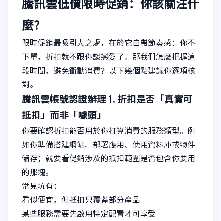
騰訊雲低價限時促銷：你該關注什
麼？
限時促銷最吸引人之處，在於它自帶節奏感：你不
下單，折扣就不跟你談戀愛了。那我們怎麼把握這
段時間，避免衝動消費？以下幾個點建議你逐項核
對。
騰訊雲帳號認證辦理
1. 折扣是否「真實可
抵扣」而非「噱頭」
你要確認折扣能否用於你打算消費的服務類型。例
如你準備搭建網站、部署應用、使用資料庫或物件
儲存；就要看促銷涉及的抵扣範圍是否包含你要用
的那塊。
常見坑有：
看似便宜，但抵扣只覆蓋部分產品
某些服務需要先啟用特定配置才可享受