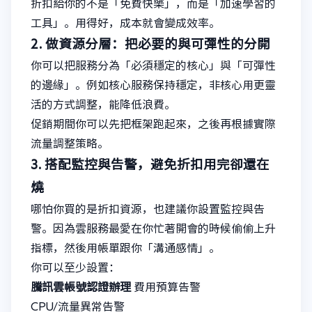
折扣給你的不是「免費快樂」，而是「加速學習的
工具」。用得好，成本就會變成效率。
2. 做資源分層：把必要的與可彈性的分開
你可以把服務分為「必須穩定的核心」與「可彈性
的邊緣」。例如核心服務保持穩定，非核心用更靈
活的方式調整，能降低浪費。
促銷期間你可以先把框架跑起來，之後再根據實際
流量調整策略。
3. 搭配監控與告警，避免折扣用完卻還在
燒
哪怕你買的是折扣資源，也建議你設置監控與告
警。因為雲服務最愛在你忙著開會的時候偷偷上升
指標，然後用帳單跟你「溝通感情」。
你可以至少設置：
騰訊雲帳號認證辦理
費用預算告警
CPU/流量異常告警