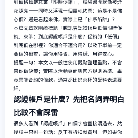
到價格標籤寫著「限時促銷」，腦袋瞬間就像被煙
花照亮——同時又浮現一個靈魂拷問：這是不是佛
心價？還是看起來佛，實際上是「佛系陷阱」？
本篇文章就圍繞標題「騰訊雲認證帳戶低價限時促
銷」來聊：到底認證帳戶是什麼？促銷的「低價」
到底低在哪裡？你適合不適合用？以及下單前一定
要做的檢查，讓你用得省、用得穩、用得安心。
提醒一句：本文以一般性使用觀點整理重點，不會
替你做決策；實際以活動頁面與官方規則為準。畢
竟雲端合約的條款，通常都比奶茶杯的配料表還要
細。
認證帳戶是什麼？先把名詞弄明白
比較不會踩雷
很多人看到「認證帳戶」四個字會直接滑過去，然
後腦中只剩一句話：反正有折扣就買啊。但如果你