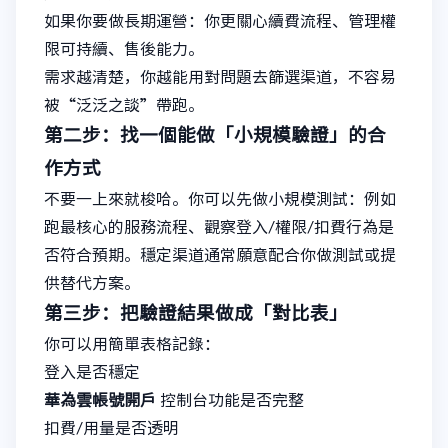
如果你要做長期運營：你更關心續費流程、管理權
限可持續、售後能力。
需求越清楚，你越能用對問題去篩選渠道，不容易
被“泛泛之談”帶跑。
第二步：找一個能做「小規模驗證」的合
作方式
不要一上來就梭哈。你可以先做小規模測試：例如
跑最核心的服務流程、觀察登入/權限/扣費行為是
否符合預期。穩定渠道通常願意配合你做測試或提
供替代方案。
第三步：把驗證結果做成「對比表」
你可以用簡單表格記錄：
登入是否穩定
華為雲帳號開戶
控制台功能是否完整
扣費/用量是否透明