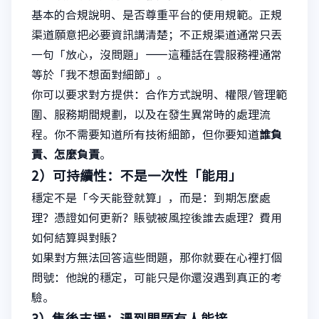
基本的合規說明、是否尊重平台的使用規範。正規
渠道願意把必要資訊講清楚；不正規渠道通常只丟
一句「放心，沒問題」——這種話在雲服務裡通常
等於「我不想面對細節」。
你可以要求對方提供：合作方式說明、權限/管理範
圍、服務期間規劃，以及在發生異常時的處理流
程。你不需要知道所有技術細節，但你要知道
誰負
責、怎麼負責
。
2）可持續性：不是一次性「能用」
穩定不是「今天能登就算」，而是：到期怎麼處
理？憑證如何更新？賬號被風控後誰去處理？費用
如何結算與對賬？
如果對方無法回答這些問題，那你就要在心裡打個
問號：他說的穩定，可能只是你還沒遇到真正的考
驗。