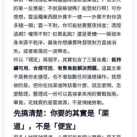
的第一反應是：不就是帳號嗎？能登就行啊！可你
想想，雲這種東西跟外賣不一樣——外賣不對你頂
多餓一頓；雲一不對，你可能就要整夜排查：憑證
過期？權限不對？扣費亂跳？還是更糟——賬號本
身來源不乾淨，最後你想續費時發現對方直接消
失，或者被風控一波帶走。
所以「穩定」兩個字，其實包含了三層含義：
能持
續可用
、
合規可控
、
有售後能解決問題
。這篇文章
不是教你走捷徑，也不會鼓勵任何違規操作。我想
做的是，把你在找渠道時該看什麼、該怎麼問、怎
麼驗證，整理成一份可以直接拿來用的實戰指南。
畢竟，花錢買的是雲資源，不是情緒勞動。
先搞清楚：你要的其實是「渠
道」，不是「便宜」