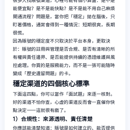
很多人找賬號渠道，心裡可能有個小算盤：是不是
能便宜點？是不是能快點？是不是能不用自己麻煩
開通流程？問題是，當你把「穩定」拋在腦後，只
盯著價格，通常會得到一種情況：短期很爽，長期
很慌。
因為賬號的穩定度不只取決於平台本身，更取決
於：賬號的註冊與管理是否合規、是否有清晰的所
有權與責任邊界、是否能提供持續的憑證維護與風
控處理。你買的是服務能力，而不是一張可能隨時
變成「歷史遺留問題」的卡。
穩定渠道的四個核心標準
下面這四點，你可以當作「面試題」來逐一核對。
好的渠道不怕你查，心虛的渠道反而會一直催你快
點決定——這就很有戲了。
1）合規性：來源透明、責任清楚
你應該能清楚知道：賬號是如何建立的、能否提供