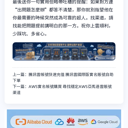
最後送你一句實用但略帶吐槽的提醒：如果對方連
“出問題怎麼辦”都答不清楚，那你就別指望他在
你最需要的時候突然成為可靠的超人。找渠道，請
找能把問題提前講明白的那一方。祝你上雲順利，
少踩坑、多省心。
上一篇：騰訊雲帳號快速充值 騰訊雲國際版實名賬號自助
下單
下一篇：AWS實名帳號購買 尋找穩定AWS亞馬遜雲賬號
渠道