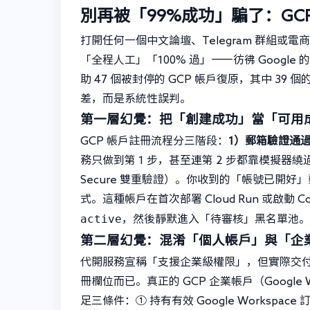
別再被「99%成功」騙了：GC
打開任何一個中文論壇、Telegram 群組或
「全程人工」「100% 過」——彷彿 Goog
助 47 個被封停的 GCP 帳戶復原，其中 39
差，而是系統性誤判。
第一層幻覺：把「創建成功」當「可用
GCP 帳戶註冊流程分三階段：
1）郵箱驗證通
務只做到第 1 步，甚至連第 2 步都靠模擬器繞過 C
Secure 雙重驗證）。你收到的「帳號已開
式。這種帳戶在首次部署 Cloud Run 或啟動 Co
active
，然後靜默進入「待審核」黑名單池。
第二層幻覺：混淆「個人帳戶」與「企
代開服務宣稱「支援企業級權限」，但實際交付的 9
冊欄位而已。真正的 GCP 企業帳戶（Google Workspa
足三條件：① 持有有效 Google Workspace 訂