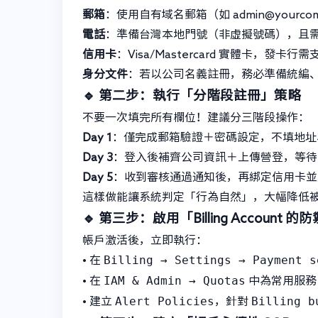
郵箱
：使用自有域名郵箱（如
admin@yourco
電話
：準備台灣本地門號（非虛擬號碼），且需
信用卡
：Visa/Mastercard 實體卡，
身分文件
：若以公司名義註冊，務必準備統編
🔹 第二步：執行「分階段註冊」策略
不要一次填完所有欄位！建議分三階段操作：
Day 1
：僅完成郵箱驗證＋密碼設定，不填地址
Day 3
：登入後補齊公司資訊＋上傳營登，等待 Go
Day 5
：收到審核通過通知後，再綁定信用卡並啟用 bi
這樣做能讓系統判定「行為自然」，大幅降低
🔹 第三步：啟用「Billing Account 
帳戶激活後，立即執行：
Billing → Settings → Payment s
• 在
IAM & Admin → Quotas
• 在
中為常用服務（C
Alert Policies
Billing b
• 建立
，針對