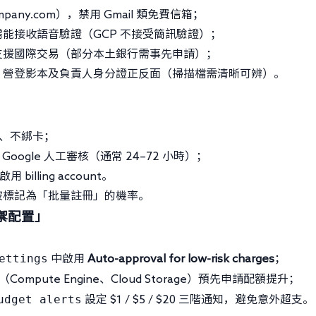
mpany.com
），禁用 Gmail 類免費信箱；
能接收語音驗證（GCP 不接受簡訊驗證）；
發卡行需支援國際交易（部分本土銀行需事先申請）；
、營登影本及負責人身分證正反面（掃描檔需清晰可辨）。
、不綁卡；
ogle 人工審核（通常 24–72 小時）；
lling account。
被標記為「批量註冊」的機率。
的防禦配置」
ettings
中啟用
Auto-approval for low-risk charges
；
ompute Engine、Cloud Storage）預先申請配額提升；
udget alerts
設定 $1 / $5 / $20 三階通知，避免意外超支。