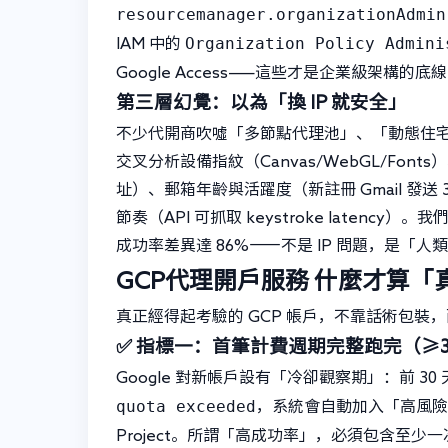
resourcemanager.organizationAdmin
Organization Policy Admini
IAM 中的
Google Access——這些才是企業級架構的底
第三層幻覺：以為「換 IP 就安全」
不少代開商吹噓「多節點代理池」、「動態住宅 IP
交叉分析設備指紋（Canvas/WebGL/Fo
址）、郵箱年齡與活躍度（新註冊 Gmail 發
節奏（API 可抓取 keystroke latenc
成功率差異達 86%——不是 IP 問題，是「
GCP代理開戶服務
什麼才算「
真正經得起考驗的 GCP 帳戶，不靠話術包裝
✅ 指標一：首筆計費週期完整跑完（≥3
Google 對新帳戶設有「冷卻觀察期」：前 30
quota exceeded
，系統會自動加入「高風險帳
Project。所謂「高成功率」，必須包含至少