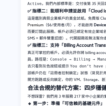
Active
。我們內部標準是：交付後第 35 天回訪，確
✅ 指標二：能順利申請並啟用「Cloud Iden
這是鑑別真假企業帳戶的黃金試紙。免費版 Cloud 
Premium
（$6/使用者/月），才能啟用
Device
而要訂閱此服務，帳戶必須已綁定有效企業域名、
SMS + 郵件雙重認證）。代開服務若無法幫
✅ 指標三：支持「Billing Account Tra
真正可掌控的帳戶，必須允許你將 billing acco
Console → Billing → Man
員。路徑是：
You don’t have 
去只看到灰色按鈕或提示
該帳戶仍在「註冊者控制鎖定」狀態（常見於
開方跑路或反向鎖定，你的 VM、Storage
合法合規的替代方案：四步穩
不想踩雷？我們用 3 年服務 217 家中小企業
🔹 第一步：準備「可信賴的基礎元件」