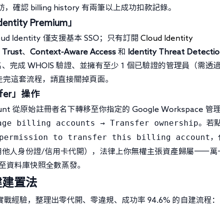
認 billing history 有兩筆以上成功扣款記錄。
tity Premium」
Identity 僅支援基本 SSO；只有訂閱
Cloud Identity
 Trust
、
Context-Aware Access
和
Identity Threat Detecti
完成 WHOIS 驗證、並擁有至少 1 個已驗證的管理員（需透
你走完這套流程，請直接關掉頁面。
nsfer」操作
unt 從原始註冊者名下轉移至你指定的 Google Workspace 管
age billing accounts → Transfer ownership
。若
permission to transfer this billing account
，
用他人身份證/信用卡代開），法律上你無權主張資產歸屬——萬
、甚至資料庫快照全數蒸發。
健建置法
的實戰經驗，整理出零代開、零違規、成功率 94.6% 的自建流程：