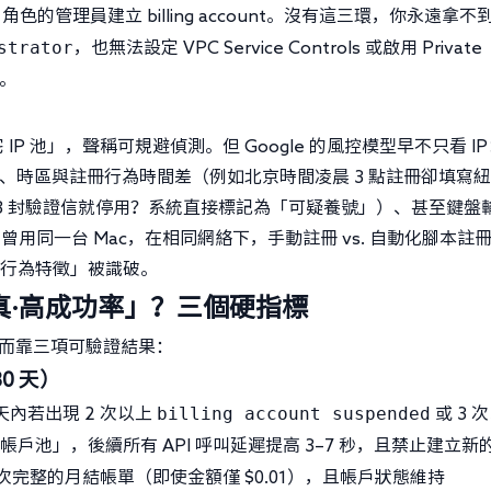
角色的管理員建立 billing account。沒有這三環，你永遠拿不
strator
，也無法設定 VPC Service Controls 或啟用 Private
線。
 池」，聲稱可規避偵測。但 Google 的風控模型早不只看 I
nts）、時區與註冊行為時間差（例如北京時間凌晨 3 點註冊卻填寫
送 3 封驗證信就停用？系統直接標記為「可疑養號」）、甚至鍵盤
y）。我們曾用同一台 Mac，在相同網絡下，手動註冊 vs. 自動化腳本註
人類行為特徵」被識破。
真·高成功率」？三個硬指標
，而靠三項可驗證結果：
0 天）
billing account suspended
 天內若出現 2 次以上
或 3 
戶池」，後續所有 API 呼叫延遲提高 3–7 秒，且禁止建立新
一次完整的月結帳單（即使金額僅 $0.01），且帳戶狀態維持