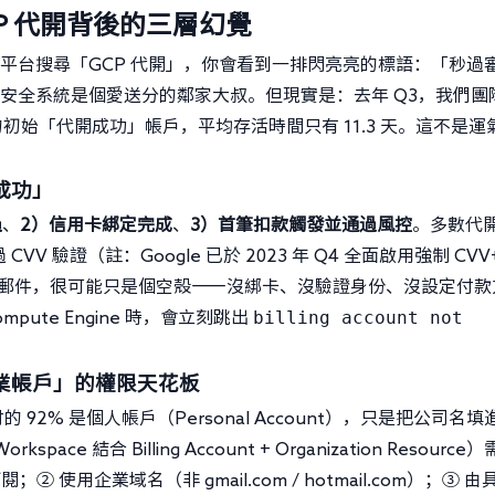
P 代開背後的三層幻覺
電商平台搜尋「GCP 代開」，你會看到一排閃亮亮的標語：「秒過
le 的安全系統是個愛送分的鄰家大叔。但現實是：去年 Q3，我們團
 個的初始「代開成功」帳戶，平均存活時間只有 11.3 天。這不是運
成功」
過
、
2）信用卡綁定完成
、
3）首筆扣款觸發並通過風控
。多數代
VV 驗證（註：Google 已於 2023 年 Q4 全面啟用強制 CVV
好」郵件，很可能只是個空殼——沒綁卡、沒驗證身份、沒設定付款
billing account not
mpute Engine 時，會立刻跳出
業帳戶」的權限天花板
2% 是個人帳戶（Personal Account），只是把公司名填
ce 結合 Billing Account + Organization Resource
閱；② 使用企業域名（非 gmail.com / hotmail.com）；③ 由