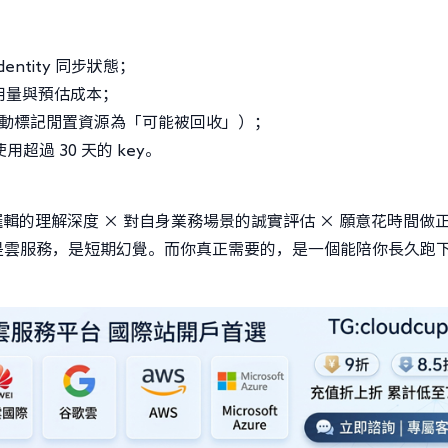
 Identity 同步狀態；
對實際用量與預估成本；
CP 會自動標記閒置資源為「可能被回收」）；
未使用超過 30 天的 key。
控邏輯的理解深度 × 對自身業務場景的誠實評估 × 願意花時間做
是雲服務，是短期幻覺。而你真正需要的，是一個能陪你長久跑