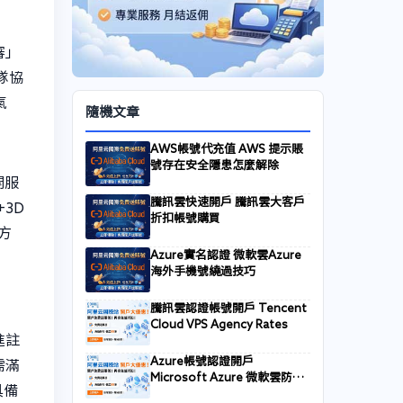
審」
隊協
氣
隨機文章
AWS帳號代充值 AWS 提示賬
號存在安全隱患怎麼解除
開服
騰訊雲快速開戶 騰訊雲大客戶
+3D
折扣帳號購買
方
Azure實名認證 微軟雲Azure
海外手機號繞過技巧
騰訊雲認證帳號開戶 Tencent
Cloud VPS Agency Rates
進註
Azure帳號認證開戶
）需滿
Microsoft Azure 微軟雲防關
具備
聯賬號註冊