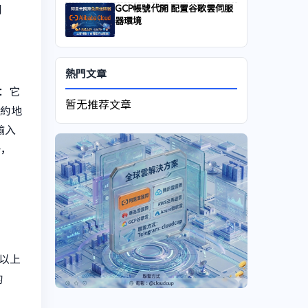
GCP帳號代開 配置谷歌雲伺服
到
器環境
熱門文章
P：它
暂无推荐文章
紐約地
輸入
冊，
次以上
的