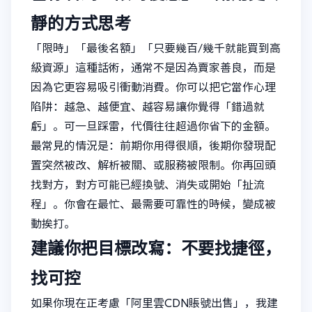
靜的方式思考
「限時」「最後名額」「只要幾百/幾千就能買到高
級資源」這種話術，通常不是因為賣家善良，而是
因為它更容易吸引衝動消費。你可以把它當作心理
陷阱：越急、越便宜、越容易讓你覺得「錯過就
虧」。可一旦踩雷，代價往往超過你省下的金額。
最常見的情況是：前期你用得很順，後期你發現配
置突然被改、解析被關、或服務被限制。你再回頭
找對方，對方可能已經換號、消失或開始「扯流
程」。你會在最忙、最需要可靠性的時候，變成被
動挨打。
建議你把目標改寫：不要找捷徑，
找可控
如果你現在正考慮「阿里雲CDN賬號出售」，我建