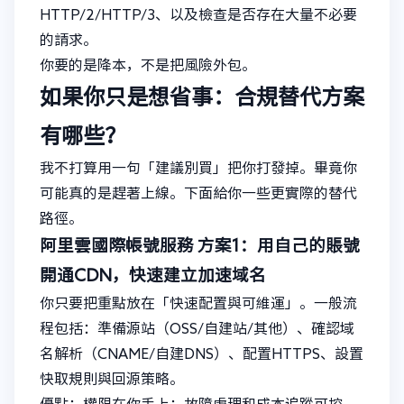
HTTP/2/HTTP/3、以及檢查是否存在大量不必要
的請求。
你要的是降本，不是把風險外包。
如果你只是想省事：合規替代方案
有哪些？
我不打算用一句「建議別買」把你打發掉。畢竟你
可能真的是趕著上線。下面給你一些更實際的替代
路徑。
阿里雲國際帳號服務
方案1：用自己的賬號
開通CDN，快速建立加速域名
你只要把重點放在「快速配置與可維運」。一般流
程包括：準備源站（OSS/自建站/其他）、確認域
名解析（CNAME/自建DNS）、配置HTTPS、設置
快取規則與回源策略。
優點：權限在你手上；故障處理和成本追蹤可控。