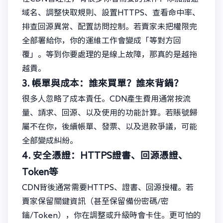
域名、調整快取規則、設置HTTPS、查看命中率、
排查回源異常、配置訪問控制。若賣家未把權限完
全部署給你，你的運維工作會變成「等對方回
覆」。等到你要處理的是線上故障，那真的是越拖
越貴。
3. 帳單與成本：誰來買單？誰來背鍋？
很多人忽略了成本責任。CDN產生費用通常按流
量、請求、回源、以及使用的功能計算。若賬號歸
屬不在你，後續帳單、發票、以及退款爭議，可能
全部變成糾紛。
4. 安全憑證：HTTPS證書、回源憑證、
Token等
CDN背後通常需要HTTPS、證書、回源授權。若
賣家保留關鍵資訊（甚至保留備份密碼/密
鑰/Token），你在調整或升級時會卡住。更可怕的