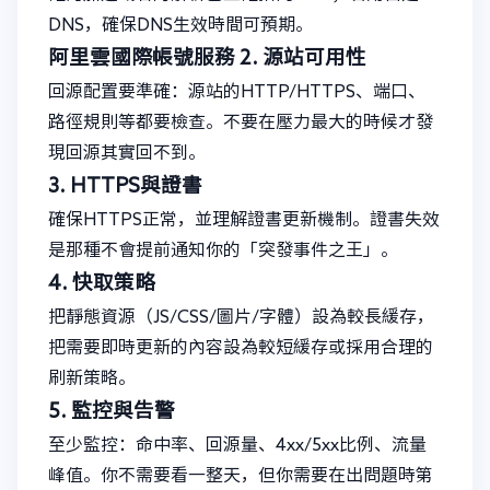
DNS，確保DNS生效時間可預期。
阿里雲國際帳號服務
2. 源站可用性
回源配置要準確：源站的HTTP/HTTPS、端口、
路徑規則等都要檢查。不要在壓力最大的時候才發
現回源其實回不到。
3. HTTPS與證書
確保HTTPS正常，並理解證書更新機制。證書失效
是那種不會提前通知你的「突發事件之王」。
4. 快取策略
把靜態資源（JS/CSS/圖片/字體）設為較長緩存，
把需要即時更新的內容設為較短緩存或採用合理的
刷新策略。
5. 監控與告警
至少監控：命中率、回源量、4xx/5xx比例、流量
峰值。你不需要看一整天，但你需要在出問題時第