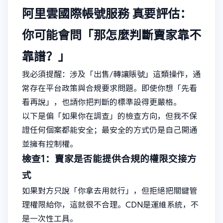
阿里雲國際帳號服務
真要評估：
你可能會問「那怎麼判斷賣家靠不
靠譜？」
我必須提醒：涉及「出售/轉讓賬號」這類操作，通
常存在平台政策與合規要求問題。即使你想「先看
看再說」，也請你把判斷的標準設得更嚴格。
以下是偏「如果你在調查」的檢查方向，但我不保
證任何個案都能安全；最安全的方式仍是自己開通
並擁有控制權。
檢查1：賣家是否能提供合規的權限交接方
式
如果對方只說「你拿去用就行」，但拒絕把關鍵管
理權限給你，這就很不合理。CDN是運維系統，不
是一次性工具。