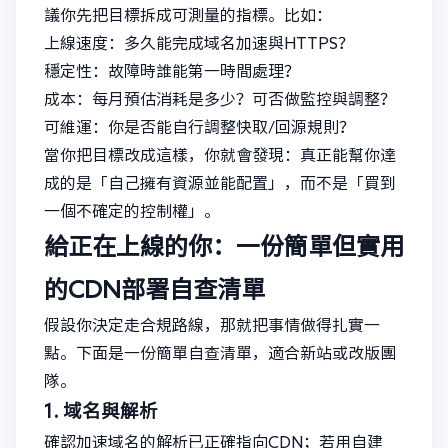
議你先把目標拆成可測量的指標。比如：
上線速度：多久能完成域名加速與HTTPS？
穩定性：故障時誰能第一時間處理？
成本：每月預估消耗是多少？可否做監控與調整？
可維運：你是否能自行調整快取/回源規則？
當你把目標改成這樣，你就會發現：真正能幫你達
成的是「自己擁有資源並能配置」，而不是「買到
一個不確定的控制權」。
給正在上線的你：一份簡單但實用
的CDN部署自查清單
假設你決定走合規路線，那就把事情做得扎實一
點。下面是一份簡單自查清單，適合新站或改版團
隊。
1. 域名與解析
確認加速域名的解析已正確指向CDN；若用自建