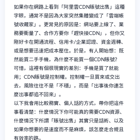
如果你在網路上看到「阿里雲CDN賬號出售」這種
字眼，通常不是因為大家突然集體變成了「雲端帳
號收藏家」。更常見的原因是：網站要上線了、業
務要衝量了、合作方要你「趕快接CDN」，但你又
剛好卡在開通流程、信用卡/企業認證、資金週轉、
或是想要迅速把成本壓住。於是，有人開始想：既
然能買二手手機，為什麼不能買一個CDN賬號？
可惜，這裡有個很現實的差別：手機是買了就能
用；CDN賬號是控制權。控制權一旦買來或交出
去，風險往往不是「不穩」，而是「出事後你連怎
麼出事都追不回來」。
以下我會用比較務實、偏人話的方式，帶你把這件
事看清楚：什麼情況下你可能真的需要CDN資源、
什麼情況下所謂「賬號出售」其實只是話術、以及
如果你想要的是速度而不是麻煩，該怎麼走合規且
有效率的路。