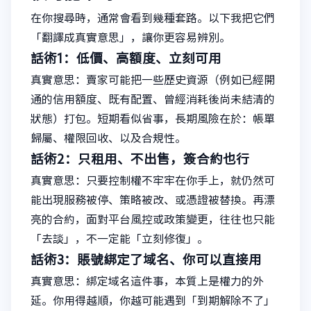
在你搜尋時，通常會看到幾種套路。以下我把它們
「翻譯成真實意思」，讓你更容易辨別。
話術1：低價、高額度、立刻可用
真實意思：賣家可能把一些歷史資源（例如已經開
通的信用額度、既有配置、曾經消耗後尚未結清的
狀態）打包。短期看似省事，長期風險在於：帳單
歸屬、權限回收、以及合規性。
話術2：只租用、不出售，簽合約也行
真實意思：只要控制權不牢牢在你手上，就仍然可
能出現服務被停、策略被改、或憑證被替換。再漂
亮的合約，面對平台風控或政策變更，往往也只能
「去談」，不一定能「立刻修復」。
話術3：賬號綁定了域名、你可以直接用
真實意思：綁定域名這件事，本質上是權力的外
延。你用得越順，你越可能遇到「到期解除不了」