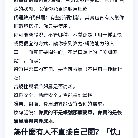
批量提供預付費/餘額
：例如某些已充值、已綁定資
源的狀態，以便你能更快啟用服務。
代運維/代部署
：有些所謂批發，其實包含有人幫你
把環境搭好，你只要使用。
你可能會發現：不管哪種，本質都是「用一種更快
或更便宜的方式，讓你拿到算力/網路能力的入
口」。而真正要關注的，不是口頭上的“美國節
點”，而是：
資源是否真的可用、是否可持續（不是用一晚就封
號）。
合規性與帳戶歸屬是否清晰。
資料安全、憑證安全是否能被你掌控。
發票、對帳、費用結算能否符合你的需求。
換句話說：
你買的不是帳號那麼簡單，你買的是後
續風險與管理成本
。
為什麼有人不直接自己開？「快」