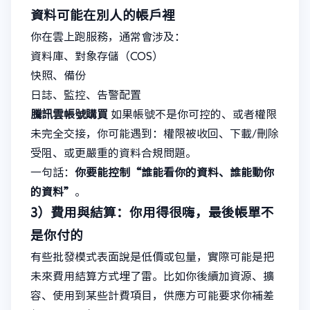
資料可能在別人的帳戶裡
你在雲上跑服務，通常會涉及：
資料庫、對象存儲（COS）
快照、備份
日誌、監控、告警配置
騰訊雲帳號購買
如果帳號不是你可控的、或者權限
未完全交接，你可能遇到：權限被收回、下載/刪除
受阻、或更嚴重的資料合規問題。
一句話：
你要能控制“誰能看你的資料、誰能動你
的資料”
。
3）費用與結算：你用得很嗨，最後帳單不
是你付的
有些批發模式表面說是低價或包量，實際可能是把
未來費用結算方式埋了雷。比如你後續加資源、擴
容、使用到某些計費項目，供應方可能要求你補差