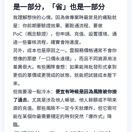
是一部分，「省」也是一部分
我理解想快的心情，因為做專案時最常見的痛點就
是：你前期要驗證效果、要跑通流程、要做
PoC（概念驗證），但申請、充值、設置環境、通
過一些審核流程，確實會拖進度。
另外，成本也是原因之一。雲服務價格通常不會你
想像的那麼「一口價永遠穩」，而且不同資源用法
差異很大。有些團隊會想：如果能用批發形式拿到
更低的單價或更現成的狀態，就能把試錯成本壓下
來。
但我要潑一點冷水：
便宜有時候是因為風險被你接
了過去
。尤其是涉及他人帳號、他人餘額或不明來
源的充值，那些風險不一定今天就爆炸，但它很可
能在某個你最需要穩定的時刻突然「爆炸式」降
臨。