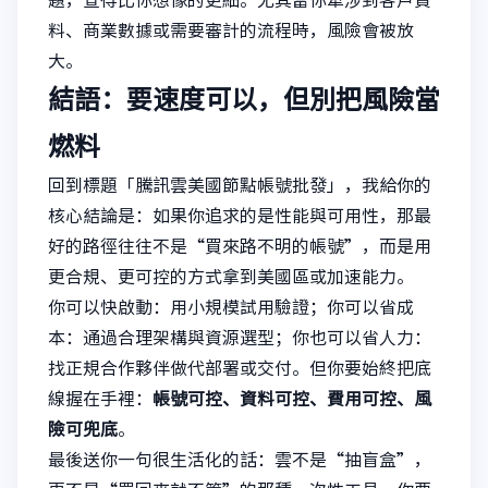
題，查得比你想像的更細。尤其當你牽涉到客戶資
料、商業數據或需要審計的流程時，風險會被放
大。
結語：要速度可以，但別把風險當
燃料
回到標題「騰訊雲美國節點帳號批發」，我給你的
核心結論是：如果你追求的是性能與可用性，那最
好的路徑往往不是“買來路不明的帳號”，而是用
更合規、更可控的方式拿到美國區或加速能力。
你可以快啟動：用小規模試用驗證；你可以省成
本：通過合理架構與資源選型；你也可以省人力：
找正規合作夥伴做代部署或交付。但你要始終把底
線握在手裡：
帳號可控、資料可控、費用可控、風
險可兜底
。
最後送你一句很生活化的話：雲不是“抽盲盒”，