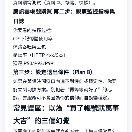
資料讀寫測試（資料庫、存儲、快照）。
騰訊雲帳號購買
第二步：觀察監控指標與
日誌
你要看的指標包括：
CPU/記憶體使用率
網路吞吐與丟包
錯誤率（HTTP 4xx/5xx）
延遲 P50/P95/P99
第三步：設定退出條件（Plan B）
如果在某個時間窗口內達不到性能或穩定性，你要
能立刻切換方案。別抱著“再等等就好了”的心
態，雲服務可不會因為你的信仰而自動變穩定。
常見誤區：以為“買了帳號就萬事
大吉”的三個幻覺
下面我用幽默但不失認真的方式，吐槽三個常見幻