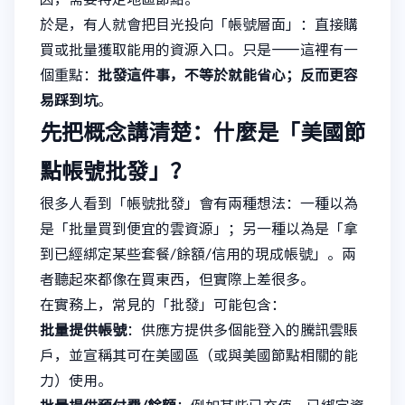
於是，有人就會把目光投向「帳號層面」：直接購
買或批量獲取能用的資源入口。只是——這裡有一
個重點：
批發這件事，不等於就能省心；反而更容
易踩到坑
。
先把概念講清楚：什麼是「美國節
點帳號批發」？
很多人看到「帳號批發」會有兩種想法：一種以為
是「批量買到便宜的雲資源」；另一種以為是「拿
到已經綁定某些套餐/餘額/信用的現成帳號」。兩
者聽起來都像在買東西，但實際上差很多。
在實務上，常見的「批發」可能包含：
批量提供帳號
：供應方提供多個能登入的騰訊雲賬
戶，並宣稱其可在美國區（或與美國節點相關的能
力）使用。