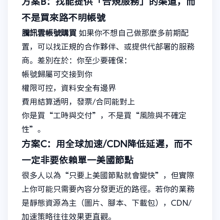
方案B：找能提供「合規服務」的渠道，而
不是買來路不明帳號
騰訊雲帳號購買
如果你不想自己做那麼多前期配
置，可以找正規的合作夥伴、或提供代部署的服務
商。差別在於：你至少要確保：
帳號歸屬可交接到你
權限可控，資料安全有邊界
費用結算透明，發票/合同能對上
你是買“工時與交付”，不是買“風險與不確定
性”。
方案C：用全球加速/CDN降低延遲，而不
一定非要依賴單一美國節點
很多人以為“只要上美國節點就會變快”，但實際
上你可能只需要內容分發更近的路徑。若你的業務
是靜態資源為主（圖片、腳本、下載包），CDN/
加速策略往往效果更直觀。