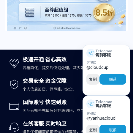
Telegram
售前客服
极速开通 省心高效
客服ID
@cloudcup
流程简化，提交后快速处理，减少等待时间。
复制
联系
交易安全 资金保障
个人信息加密，保障账户安全。
国际账号 快速到账
Telegram
售后客服
国际云账号充值后分钟级到账，响应更及时。
客服ID
@yanhuacloud
在线客服 实时响应
复制
联系
遇到任何问题都可咨询在线客服，支持快速处理。