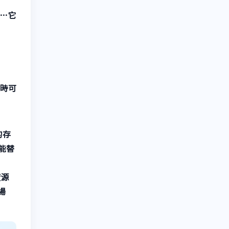
班…它
時可
的存
能替
資源
場
」