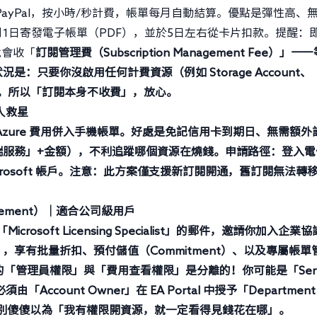
ayPal，按小時/秒計費，帳單每月自動結算。優點是彈性高、
1日寄發電子帳單（PDF），並於5日左右從卡片扣款。提醒：
就會收「
訂閱管理費（Subscription Management Fee）」—
只要你沒啟用任何計費資源（例如 Storage Account、
單就是 $0。所以「訂閱本身不收費」，放心。
人救星
zure 費用併入手機帳單。好處是免記信用卡到期日、無需額外
端服務」+金額），不利追蹤哪個資源在燒錢。申請路徑：登入電
rosoft 帳戶。注意：此方案
僅支援新訂閱開通
，舊訂閱無法轉
Agreement）｜適合公司級用戶
osoft Licensing Specialist」的郵件，邀請你加入企業
享有批量折扣、預付儲值（Commitment）、以及專屬帳單
A 訂閱的「管理員權限」與「費用查看權限」是分離的！你可能是「Serv
由「Account Owner」在 EA Portal 中授予「
Department
別傻傻以為「我有權限開資源，就一定看得見錢花在哪」。