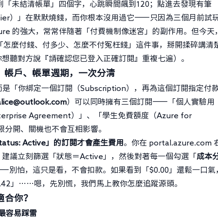
l，看到「未結清帳單」四個字，心跳瞬間飆到120；點進去發現有筆
（Basic Tier）」在默默燒錢，而你根本沒用過它——只因為三個月前試
ure 的強大，常常伴隨著「付費機制像迷宮」的副作用。但今天
，就專心把「怎麼付錢、付多少、怎麼不付冤枉錢」這件事，掰開揉碎講清
你想聽對方說『請確認您已登入正確訂閱』重複七遍）。
、帳戶、帳單週期，一次分清
是「你綁定一個訂閱（Subscription），再為這個訂閱指定付
alice@outlook.com
）可以同時擁有三個訂閱——「個人實驗用
rprise Agreement）」、「學生免費額度（Azure for
、權限分開、關機也不會互相影響。
Status: Active」的訂閱才會產生費用
。你在 portal.azure.com
建議立刻篩選「狀態＝Active」，然後對著每一個勾選「
成本
—別怕，這只是看，不會扣款。如果看到「$0.00」還鬆一口氣
.42」……嗯，先別慌，我們馬上教你怎麼追蹤源頭。
適合你？
也最容易踩雷