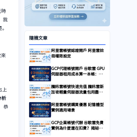
玩時
，我
楚。
隨機文章
阿里雲帳號認證開戶 阿里雲註
款來
冊權限設定
GCP代理帳號開戶 谷歌雲 GPU
伺服器租用成本算一本帳：
T4、V100、A100、H100 怎
麼選？
騰訊雲帳號快速充值 騰訊雲新
 右上
加坡輕量伺服器流量包用盡怎
分析
麼辦
阿里雲帳號購買優惠 記憶體型
，恭
實例適用場景
GCP企業帳號代辦 谷歌雲免費
實例為什麼還在扣費？揭秘隱
藏的附加收費項目