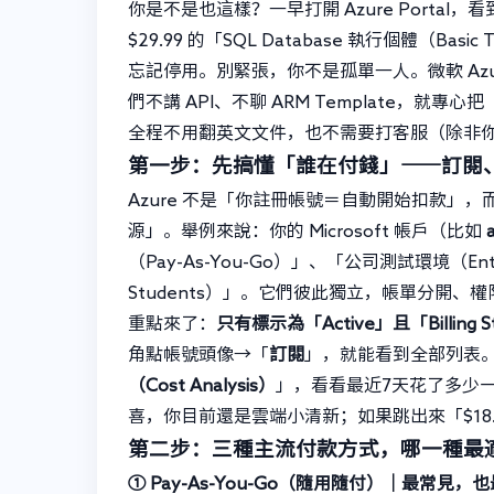
你是不是也這樣？一早打開 Azure Porta
$29.99 的「SQL Database 執行個體
忘記停用。別緊張，你不是孤單一人。微軟 Az
們不講 API、不聊 ARM Template
全程不用翻英文文件，也不需要打客服（除非
第一步：先搞懂「誰在付錢」——訂閱
Azure 不是「你註冊帳號＝自動開始扣款」，而
源」。舉例來說：你的 Microsoft 帳戶（比如
（Pay-As-You-Go）」、「公司測試環境（Ente
Students）」。它們彼此獨立，帳單分開
重點來了：
只有標示為「Active」且「Billing 
角點帳號頭像→「
訂閱
」，就能看到全部列表。
（Cost Analysis）
」，看看最近7天花了多少—
喜，你目前還是雲端小清新；如果跳出來「$18
第二步：三種主流付款方式，哪一種最
① Pay-As-You-Go（隨用隨付）｜最常見，