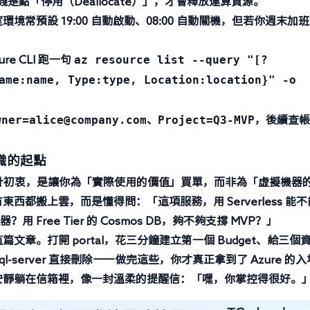
正省錢是點「
停用（Deallocate）
」，才會釋放運算資源。
環境常預設 19:00 自動啟動、08:00 自動關機，但若你週末加
az resource list --query "[?
ure CLI 跑一句
ame:name, Type:type, Location:location}" -o
wner=alice@company.com
Project=Q3-MVP
、
，後續查帳
識的起點
制設計初衷，是讓你為「實際使用的價值」買單，而非為「虛擬機器
都搬上雲，而是懂得問：「這項服務，用 Serverless 能不
器？用 Free Tier 的 Cosmos DB，夠不夠支撐 MVP？」
章。打開 portal，花三分鐘建立第一個 Budget、給三個
sql-server 直接刪除——做完這些，你才真正拿到了 Azure 的入
安靜躺在信箱裡，像一封溫柔的提醒信：「嘿，你掌控得很好。