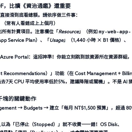
DF，比讀《資治通鑑》還重要
.pdf，別直接滑到底看總額。請依序做三件事：
？（常有人看錯成上上個月）
my-web-app-
出所有計費項目。注意欄位「
Resource
」（例如
p Service Plan）、「
Usage
」（1,440 小時 × B1 價格）、
ure Portal
：這招神準！你能立刻跳到該資源所在資源群組，
Recommendations）
」功能（在 Cost Management + Billi
M 過去7天 CPU 平均使用率低於5%，建議降階或關機」。不是 AI 
千塊的關鍵動作
agement → Budgets → 建立「每月 NT$1,500 預算」，超過 8
以為「已停止（Stopped）」就不收費——錯！OS Disk、