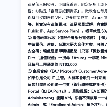
這是個人開發者、小團隊首選。綁定信用卡或 P
檻；缺點是「容易忘記關資源」。微軟會在每月
你整月沒開任何 VM，只要訂閱存在，Azure 
等，其實沒有這筆費用！這是常見誤解。真實狀況是：
Public IP、App Service Plan），帳
② 電信帳單代收（僅限台灣部分電信商）｜懶
中華電信、遠傳、台灣大哥大合作方案，可將 A
安全碼；壞處是帳單明細極簡（只寫「微軟雲
戶→「加值服務」→搜尋「Azure」→綁定 Mic
且每月上限通常為 NT$3,000。
③ 企業合約（EA / Microsoft Customer 
如果你是公司 IT 主管，大概率會收到一封來自「Micr
這類訂閱由公司統一付費（銀行轉帳或信用卡），
Portal（如 EA Portal）。重點提醒：E
Administrator」能開 VM，卻看不到帳單——必須
Admin
」或「
Enrollment Admin
」角色才行。