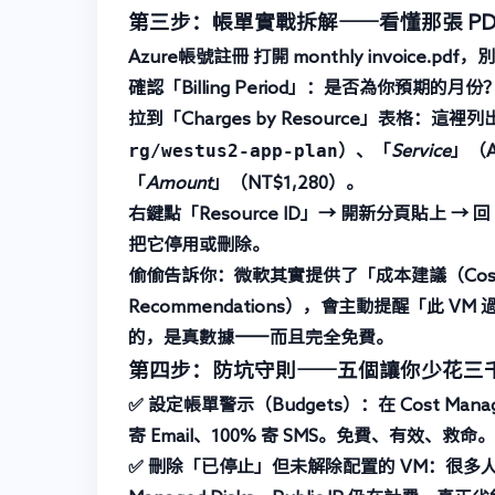
第三步：帳單實戰拆解——看懂那張 P
Azure帳號註冊
打開 monthly invoice
確認「Billing Period」
：是否為你預期的月份
拉到「Charges by Resource」表格
：這裡列
rg/westus2-app-plan
）、「
Service
」（Ap
「
Amount
」（NT$1,280）。
右鍵點「Resource ID」→ 開新分頁貼上 → 回 Az
把它停用或刪除。
偷偷告訴你：微軟其實提供了「
成本建議（Cost 
Recommendations），會主動提醒「此 V
的，是真數據——而且完全免費。
第四步：防坑守則——五個讓你少花三
✅ 設定帳單警示（Budgets）
：在 Cost Man
寄 Email、100% 寄 SMS。免費、有效、救命。
✅ 刪除「已停止」但未解除配置的 VM
：很多人