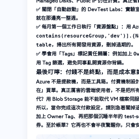
Managed Disks、Public IP 仍在計費。真
✅ 關閉「自動啟動」的 DevTest Labs
：實驗室
就在那邊亮一整週。
✅ 每月第一個工作日執行「資源盤點」
：用 Az
contains(resourceGroup,'dev')].{N
table
，掃出所有開發用資源，刪掉過期的。
O
✅ 學會用「Tags」標記責任歸屬
：例如加上
用 Tag 篩選，避免同事亂開資源你背鍋。
最後叮嚀：付錢不是終點，而是成本意
Azure 不是提款機，而是工具箱。付費機
在」買單。真正厲害的雲端使用者，不是把所有東西
代？用 Blob Storage 能不能取代 VM 檔案伺服
所以，當你完成這次付款設定，請別急著關掉這篇文
加上 Owner Tag、再把那個沉睡半年的 test-
券。至於帳單？它再也不會半夜驚醒你，只會