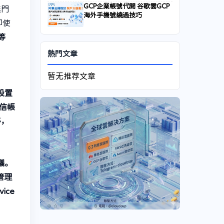
GCP企業帳號代開 谷歌雲GCP
無門
海外手機號繞過技巧
即使
—等
熱門文章
暂无推荐文章
設置
信帳
移，
協議。
管理
ice