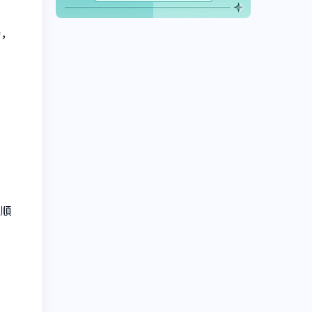
灣，
而順