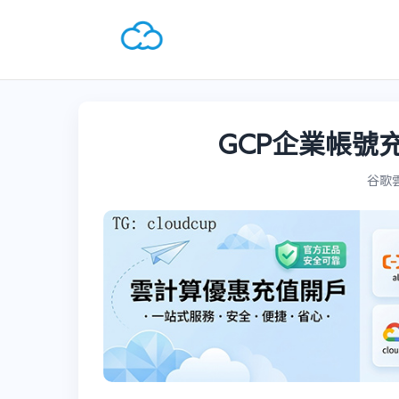
GCP企業帳號充
谷歌雲G