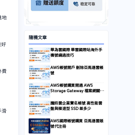
進地
隨機文章
良好
華為雲國際 華雲國際站海外手
機號繞過技巧
AWS帳號開戶 刪除亞馬遜雲帳
外費
號
AWS帳號購買開通 AWS
Storage Gateway 檔案網關同
步本地檔案至 S3 失敗排查
騰訊雲企業實名帳號 高性能雲
盤與極速型 SSD 差多少
手滑
AWS國際帳號購買 亞馬遜雲賬
號代注冊