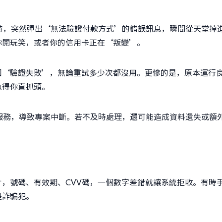
時，突然彈出‘無法驗證付款方式’的錯誤訊息，瞬間從天堂掉
你開玩笑，或者你的信用卡正在‘叛變’。
回‘驗證失敗’，無論重試多少次都沒用。更慘的是，原本運行
急得你直抓頭。
服務，導致專案中斷。若不及時處理，還可能造成資料遺失或額
，號碼、有效期、CVV碼，一個數字差錯就讓系統拒收。有時
是詐騙犯。