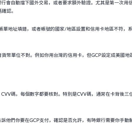
銀行會自動擋下國外交易，或者要求額外驗證。尤其是第一次用
話確認。
如帳單地址填錯，或者帳號的國家/地區設置和信用卡地區不符，
者貨幣單位不對。例如你用台灣的信用卡，但GCP設定成美國地
CVV碼，每個數字都要核對。特別是CVV碼，通常在卡背後三
訴他們你要在GCP支付，確認是否允許，有時銀行需要你手動