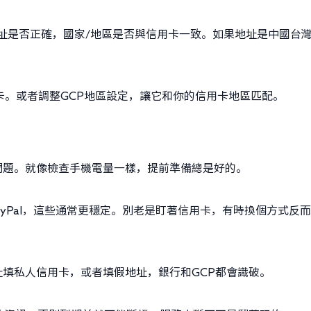
地址是否正確，國家/地區是否與信用卡一致。如果地址是中國台
張卡。或者調整GCP地區設定，讓它和你的信用卡地區匹配。
問題。就像檢查手機電量一樣，提前準備總是好的。
、PayPal，這些通常更穩定。別老是盯著信用卡，有時換個方式反
填私人信用卡，或者填假地址，銀行和GCP都會識破。