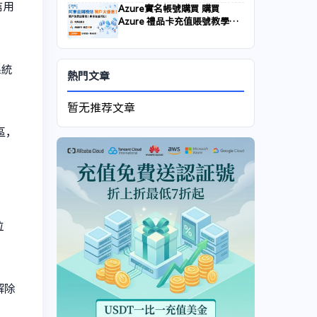
信用
Azure實名帳號購買 購買
Azure 禮品卡充值賬號教學與
餘額激活方法
系統
熱門文章
暂无推荐文章
區，
位
解除