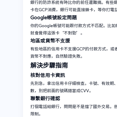
銀行的防詐系統有時比你的前任還難搞。有些
卡在GCP消費，銀行可能直接鎖卡，等你打電
Google帳號設定問題
你的Google帳號可能跟付款方式不匹配。比
就會覺得這張卡‘不對勁’。
地區或貨幣不支援
有些地區的信用卡不支援GCP的付款方式，或
貨幣不對應，自然驗證失敗。
解決步驟指南
核對信用卡資訊
先別急，拿出信用卡仔細檢查。卡號、有效期、
數，別把前面的號碼錯當成CVV。
聯繫銀行確認
打個電話給銀行，問問是不是擋了國外交易。告
限制。