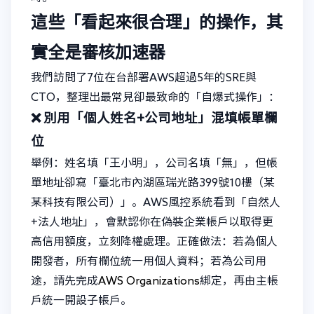
這些「看起來很合理」的操作，其
實全是審核加速器
我們訪問了7位在台部署AWS超過5年的SRE與
CTO，整理出最常見卻最致命的「自爆式操作」：
❌ 別用「個人姓名+公司地址」混填帳單欄
位
舉例：姓名填「王小明」，公司名填「無」，但帳
單地址卻寫「臺北市內湖區瑞光路399號10樓（某
某科技有限公司）」。AWS風控系統看到「自然人
+法人地址」，會默認你在偽裝企業帳戶以取得更
高信用額度，立刻降權處理。正確做法：若為個人
開發者，所有欄位統一用個人資料；若為公司用
途，請先完成
AWS Organizations
綁定，再由主帳
戶統一開設子帳戶。