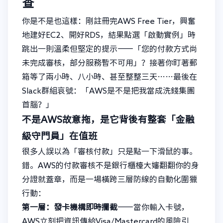
查
你是不是也這樣：剛註冊完AWS Free Tier，興奮
地建好EC2、開好RDS，結果點選「啟動實例」時
跳出一則溫柔但堅定的提示——「您的付款方式尚
未完成審核，部分服務暫不可用」？接著你盯著郵
箱等了兩小時、八小時、甚至整整三天……最後在
Slack群組哀號：「AWS是不是把我當成洗錢集團
首腦？」
不是AWS故意拖，是它背後有整套「金融
級守門員」在值班
很多人誤以為「審核付款」只是點一下滑鼠的事。
錯。AWS的付款審核不是銀行櫃檯大嬸翻翻你的身
分證就蓋章，而是一場橫跨三層防線的自動化圍獵
行動：
第一層：發卡機構即時攔截
——當你輸入卡號，
AWS立刻把資訊傳給Visa/Mastercard的風險引