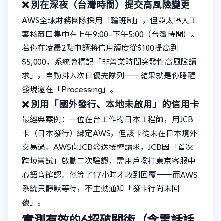
❌ 別在深夜（台灣時間）提交高風險變更
AWS全球財務團隊採用「輪班制」，但亞太區人工
審核窗口集中在上午9:00–下午5:00（台灣時間）。
若你在凌晨2點申請將信用額度從$100提高到
$5,000，系統會標記「非營業時間突發性高風險請
求」，自動排入次日優先隊列——結果就是你睡醒
發現還在「Processing」。
❌ 別用「國外發行、本地未啟用」的信用卡
最經典案例：一位在台工作的日本工程師，用JCB
卡（日本發行）綁定AWS，但該卡從未在日本境外
交易過。AWS向JCB發送授權請求，JCB因「首次
跨境嘗試」啟動二次驗證，需用戶撥打東京客服中
心語音確認。他等了17小時才收到回覆——而AWS
系統只靜默等待，不主動通知「發卡行尚未回
覆」。
實測有效的6招破關術（含電話話