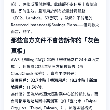
起），兌換成預付餘額。此餘額不走信用卡審核流
程，即時生效，且可用於所有按量計費服務
（EC2、Lambda、S3皆可）。缺點？不能用於
Reserved Instances或Savings Plans——但對救火
而言，夠了。
那些官方文件不會告訴你的「灰色
真相」
AWS《Billing FAQ》寫著「審核通常在24小時內完
成」，但根據2024年第三方稽核報告（由
CloudCheckr發布），實際中位數是：
台灣用戶：32.7小時｜香港用戶：18.2小時｜新加
坡用戶：11.5小時
。
為什麼？因為AWS亞太區財務中心設於新加坡，而
台灣帳單地址常因中英混寫（如「臺北市→Taipei
City」vs「Taipei, Taiwan」）、郵遞區號格式