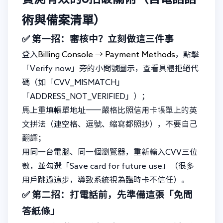
術與備案清單）
✅ 第一招：審核中？立刻做這三件事
登入
Billing Console → Payment Methods
，點擊
「Verify now」旁的小問號圖示，查看具體拒絕代
碼（如「CVV_MISMATCH」
「ADDRESS_NOT_VERIFIED」）；
馬上重填帳單地址——嚴格比照信用卡帳單上的英
文拼法（連空格、逗號、縮寫都照抄），不要自己
翻譯；
用同一台電腦、同一個瀏覽器，重新輸入CVV三位
數，並勾選「Save card for future use」（很多
用戶跳過這步，導致系統視為臨時卡不信任）。
✅ 第二招：打電話前，先準備這張「免問
答紙條」