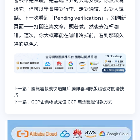
審核不是障礙，是雲端世界的入場安檢。你無法跳
過它，但可以學會帶對行李、走對通道、跟對人說
話。下一次看到「Pending verification」，別刷新
頁面——打開這篇文章，照著做，然後去泡杯咖
啡。這次，你大概率能在咖啡冷掉前，看到那顆久
違的綠色✓。
上一篇：騰訊雲帳號快速開戶 騰訊雲國際版賬號防關聯技
巧
下一篇：GCP企業帳號充值 GCP 無法驗證付款方式