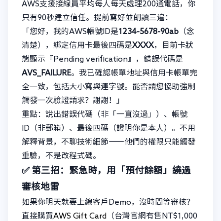
AWS支援接線員平均每人每天處理200通電話，你
只有90秒建立信任。提前寫好並朗讀三遍：
「您好，我的AWS帳號ID是
1234-5678-90ab
（念
清楚），綁定信用卡最後四碼是
XXXX
，目前卡狀
態顯示『Pending verification』，錯誤代碼是
AVS_FAILURE
。我已確認帳單地址與信用卡帳單完
全一致，包括大小寫與連字號。能否請您協助強制
觸發一次驗證請求？謝謝！」
重點：說出錯誤代碼（非「一直沒過」）、帳號
ID（非郵箱）、最後四碼（證明你是本人）。不用
解釋背景，不聊技術細節——他們的權限只能觸發
重驗，不是改程式碼。
✅ 第三招：緊急時，用「預付餘額」繞過
審核地雷
如果你明天就要上線客戶Demo，沒時間等審核？
直接購買
AWS Gift Card
（台灣官網有售NT$1,000