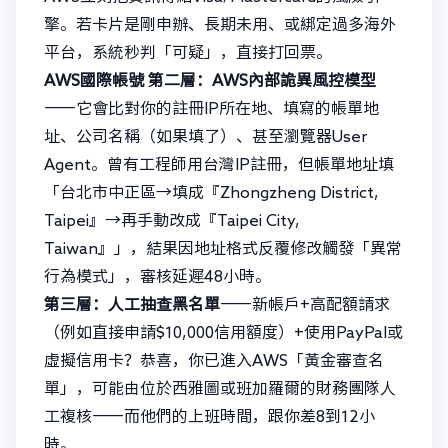
擎。若卡片是剛申辦、長期未用、或綁定過多海外
平台，系統秒判「可疑」，直接打回票。
AWS國際帳號
第二層：AWS內部詭異風控模型
——它會比對你的註冊IP所在地、填寫的帳單地
址、公司名稱（如果填了）、甚至瀏覽器User
Agent。曾有工程師用台灣IP註冊，但帳單地址填
「台北市中正區→填成『Zhongzheng District,
Taipei』→再手動改成『Taipei City,
Taiwan』」，結果因地址格式反覆修改觸發「異常
行為模式」，審核延遲48小時。
第三層：人工抽查黑名單
——新帳戶+高配額請求
（例如直接申請$10,000信用額度）+使用PayPal或
虛擬信用卡？恭喜，你已進入AWS「黃金審查名
單」，可能由位於西雅圖或班加羅爾的財務團隊人
工複核——而他們的上班時間，跟你差8到12小
時。