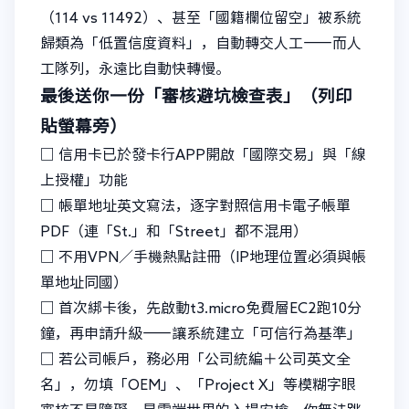
（114 vs 11492）、甚至「國籍欄位留空」被系統
歸類為「低置信度資料」，自動轉交人工——而人
工隊列，永遠比自動快轉慢。
最後送你一份「審核避坑檢查表」（列印
貼螢幕旁）
□ 信用卡已於發卡行APP開啟「國際交易」與「線
上授權」功能
□ 帳單地址英文寫法，逐字對照信用卡電子帳單
PDF（連「St.」和「Street」都不混用）
□ 不用VPN／手機熱點註冊（IP地理位置必須與帳
單地址同國）
□ 首次綁卡後，先啟動t3.micro免費層EC2跑10分
鐘，再申請升級——讓系統建立「可信行為基準」
□ 若公司帳戶，務必用「公司統編＋公司英文全
名」，勿填「OEM」、「Project X」等模糊字眼