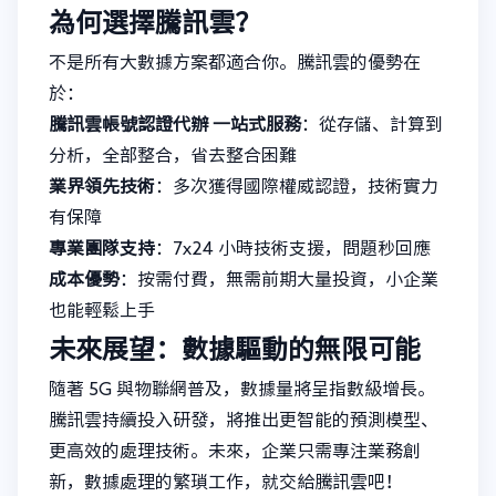
為何選擇騰訊雲？
不是所有大數據方案都適合你。騰訊雲的優勢在
於：
騰訊雲帳號認證代辦
一站式服務
：從存儲、計算到
分析，全部整合，省去整合困難
業界領先技術
：多次獲得國際權威認證，技術實力
有保障
專業團隊支持
：7x24 小時技術支援，問題秒回應
成本優勢
：按需付費，無需前期大量投資，小企業
也能輕鬆上手
未來展望：數據驅動的無限可能
隨著 5G 與物聯網普及，數據量將呈指數級增長。
騰訊雲持續投入研發，將推出更智能的預測模型、
更高效的處理技術。未來，企業只需專注業務創
新，數據處理的繁瑣工作，就交給騰訊雲吧！