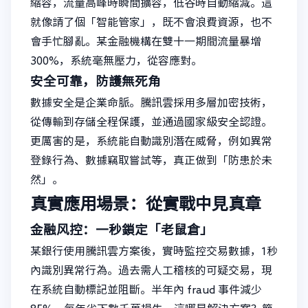
縮容，流量高峰時瞬間擴容，低谷時自動縮減。這
就像請了個「智能管家」，既不會浪費資源，也不
會手忙腳亂。某金融機構在雙十一期間流量暴增
300%，系統毫無壓力，從容應對。
安全可靠，防護無死角
數據安全是企業命脈。騰訊雲採用多層加密技術，
從傳輸到存儲全程保護，並通過國家級安全認證。
更厲害的是，系統能自動識別潛在威脅，例如異常
登錄行為、數據竊取嘗試等，真正做到「防患於未
然」。
真實應用場景：從實戰中見真章
金融风控：一秒鎖定「老鼠倉」
某銀行使用騰訊雲方案後，實時監控交易數據，1秒
內識別異常行為。過去需人工稽核的可疑交易，現
在系統自動標記並阻斷。半年內 fraud 事件減少