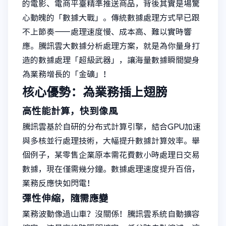
的電影、電商平臺精準推送商品，背後其實是場驚
心動魄的「數據大戰」。傳統數據處理方式早已跟
不上節奏——處理速度慢、成本高、難以實時響
應。騰訊雲大數據分析處理方案，就是為你量身打
造的數據處理「超級武器」，讓海量數據瞬間變身
為業務增長的「金礦」！
核心優勢：為業務插上翅膀
高性能計算，快到像風
騰訊雲基於自研的分布式計算引擎，結合GPU加速
與多核並行處理技術，大幅提升數據計算效率。舉
個例子，某零售企業原本需花費數小時處理日交易
數據，現在僅需幾分鐘。數據處理速度提升百倍，
業務反應快如閃電！
彈性伸縮，隨需應變
業務波動像過山車？沒關係！騰訊雲系統自動擴容