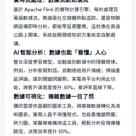
基於 Apache Flink 的實時計算引擎，每秒處理百
萬級數據流。無論是社交媒體熱點追踪，還是物聯
網設備即時分析，都能零延遲響應。這就像在高速
公路上開車，系統能瞬間感知前方事故並自動避
讓。
AI 智能分析：數據也能「看懂」人心
整合深度學習模型，自動識別數據中的隱藏規律。
例如，分析客服對話，自動總結用戶情緒；掃描產
品評論，識別關鍵詞趨勢。某電商平台利用此功
能，將客戶滿意度提升 30%，差評率直線下降。
數據可視化：複雜數據一目了然
騰訊雲提供直觀的圖表工具，將複雜數據轉化為清
晰圖表。業務人員不用懂程式，也能看懂趨勢圖、
熱力圖。某醫療機構用這工具，輕鬆分析疫情傳播
路徑，決策效率提升 50%。