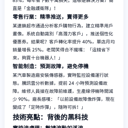
85%，每年省下數千萬損失。這哪是解決方案？簡
直是「金融護衛隊」！
零售行業：精準推送，賣得更多
某連鎖超市通過分析客戶購物行為，建立精準用戶
畫像。系統自動識別「高潛力客戶」，推送個性化
優惠券。結果呢？客戶轉化率提升 40%，單店月均
銷量增長 25%。老闆笑得合不攏嘴：「這錢省下
來，夠買十台機器人！」
智能制造：預測故障，避免停機
某汽車製造廠安裝傳感器，實時監控設備運行狀
態。騰訊雲分析數據，提前 24 小時預測設備故
障。維修人員搶在故障前維護，生產線停機時間減
少 90%。廠長感嘆：「以前設備故障像炸彈，現在
變成了「定時炸彈」，隨時可拆！」
技術亮點：背後的黑科技
實時流處理：數據流動如溪流