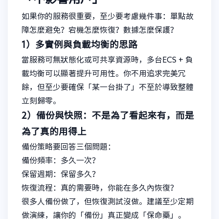
如果你的服務很重要，至少要考慮幾件事：單點故
障怎麼避免？宕機怎麼恢復？數據怎麼保護？
1）多實例與負載均衡的思路
當服務可無狀態化或可共享資源時，多台ECS + 負
載均衡可以顯著提升可用性。你不用追求完美冗
餘，但至少要確保「某一台掛了」不至於導致整體
立刻歸零。
2）備份與快照：不是為了看起來有，而是
為了真的用得上
備份策略要回答三個問題：
備份頻率：多久一次？
保留週期：保留多久？
恢復流程：真的需要時，你能在多久內恢復？
很多人備份做了，但恢復測試沒做。建議至少定期
做演練，讓你的「備份」真正變成「保命藥」。