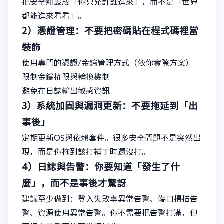
把安全組設成「你只允許誰進來」，而不是「世界
都能進來看看」。
2）憑證管理：不要把密碼貼在程式碼裡當
裝飾
使用專門的憑證/金鑰管理方式（依你實際方案）
限制金鑰權限與輪換機制
避免在日誌輸出敏感資訊
3）系統加固與漏洞更新：不要拖延到「出
事後」
定期更新OS與依賴套件。很多安全問題不是突然出
現，而是你拖到該打補丁時還沒打。
4）日誌與告警：你要知道「發生了什
麼」，而不是事後才驚訝
建議至少做到：登入失敗率異常告警、端口掃描告
警、資源使用異常告警。你不需要把告警打滿，但