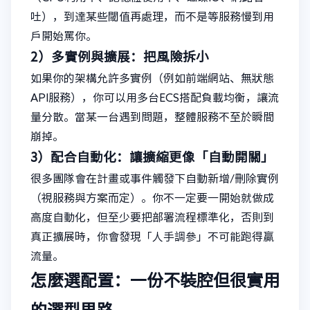
吐），到達某些閾值再處理，而不是等服務慢到用
戶開始罵你。
2）多實例與擴展：把風險拆小
如果你的架構允許多實例（例如前端網站、無狀態
API服務），你可以用多台ECS搭配負載均衡，讓流
量分散。當某一台遇到問題，整體服務不至於瞬間
崩掉。
3）配合自動化：讓擴縮更像「自動開關」
很多團隊會在計畫或事件觸發下自動新增/刪除實例
（視服務與方案而定）。你不一定要一開始就做成
高度自動化，但至少要把部署流程標準化，否則到
真正擴展時，你會發現「人手調參」不可能跑得贏
流量。
怎麼選配置：一份不裝腔但很實用
的選型思路