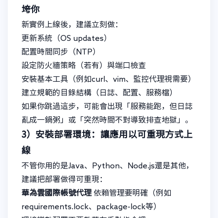
垮你
新實例上線後，建議立刻做：
更新系統（OS updates）
配置時間同步（NTP）
設定防火牆策略（若有）與端口檢查
安裝基本工具（例如curl、vim、監控代理視需要）
建立規範的目錄結構（日誌、配置、服務檔）
如果你跳過這步，可能會出現「服務能跑，但日誌
亂成一鍋粥」或「突然時間不對導致排查地獄」。
3）安裝部署環境：讓應用以可重現方式上
線
不管你用的是Java、Python、Node.js還是其他，
建議把部署做得可重現：
華為雲國際帳號代理
依賴管理要明確（例如
requirements.lock、package-lock等）