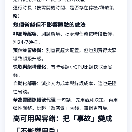
運行時長（按需開機時間、是否存在停機/釋放策
略）
幾個省錢但不影響體驗的做法
非高峰縮容
：測試環境、批處理任務按時段啟停，
別24/7硬扛。
預估並留緩衝
：別盲買超大配置，但也別買得太緊
導致頻繁升級。
快取與架構優化
：有時候調小CPU比調快取更省
錢。
自動化部署
：減少人力成本與錯誤成本，這也是隱
性省錢。
華為雲國際帳號代理
一句話：先用觀測決策，再用
彈性調整。比起「憑感覺」省錢，這個更可靠。
高可用與容錯：把「事故」變成
「不影響用戶」