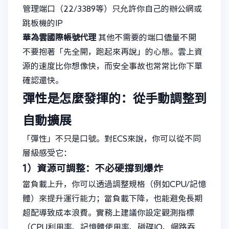
管理端口（22/3389等）只允許你自己的辦公網或
跳板機的IP
華為雲國際帳號代理
其他不需要的端口儘量不開
不要抱著「先全開，跑起來再說」的心態。雲上資
源的速度比你想像快，而安全事故也常常比你下單
確認還快。
彈性是怎麼發揮的：從手動調整到
自動擴展
「彈性」不只是口號。對ECS來說，你可以從不同
層級感受它：
1）資源可調整：不必硬撐到爆炸
當負載上升，你可以透過調整規格（例如CPU/記憶
體）來提升運行能力；當負載下降，也能避免長期
超配導致成本浪費。實務上建議你設定觀測指標
（CPU利用率、記憶體使用率、磁碟IO、網路吞