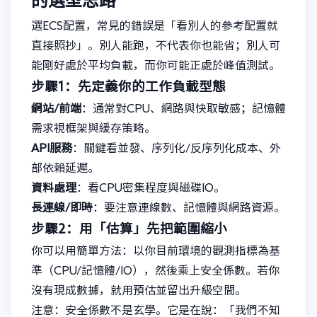
選ECS配置，常見的錯誤是「看別人的參考配置就
直接照抄」。別人能跑，不代表你也能省；別人可
能剛好處於平均負載，而你可能正處於峰值測試。
步驟1：先定義你的工作負載型態
網站/前端
：通常對CPU、網路與快取敏感；記憶體
需求視框架與緩存策略。
API服務
：關鍵看並發、序列化/反序列化成本、外
部依賴延遲。
資料處理
：看CPU密集程度與磁碟IO。
長連線/即時
：要注意連線數、記憶體與網路資源。
步驟2：用「估算」先把範圍縮小
你可以用簡單方法：以你目前環境的觀測指標為基
準（CPU/記憶體/IO），然後乘上安全係數。若你
沒有現成數據，就用預估並留出升級空間。
注意：安全係數不是玄學。它是在說：「我們不知