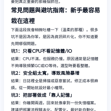
要把真正重要的那幾個抓住。
常見問題與避坑指南：新手最容易
栽在這裡
下面這段我會稍微吐槽一下（溫柔的那種）。很多
坑不是因為你笨，是因為資訊碎片化，你不知道要
先問哪個問題。
坑1：只看CPU不看記憶體/IO
結果：CPU不滿，但服務仍慢。原因通常是記憶體
不夠導致頻繁GC或IO等待。選型時要看整體。
坑2：安全組太寬，導致風險暴增
結果：日誌裡全是掃描或惡意嘗試。修正成本很麻
煩。從一開始就設好最小權限。
坑3：把部署做成「靠人記憶」
結果：你離開兩週，回來就像拿到一份失憶檔案。
建議把部署流程腳本化、配置化，最好能自動化。