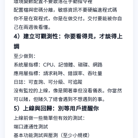
環境變數配置不要散落在手動指令裡
配置檔與密碼分離，敏感資訊不要硬編進程式碼
你不是在寫程式，你是在做交付。交付要能被你自
己在兩週後看懂。
4）建立可觀測性：你要看得見，才談得上
調
至少做到：
系統層指標：CPU、記憶體、磁碟、網路
應用層指標：請求耗時、錯誤率、吞吐量
日誌：可查詢、可分級、可追蹤
沒有監控的上線，像是開著車但沒看儀表。你當然
可以賭，但賭久了總會遇到不想遇到的事。
5）上線與回歸：別等用戶提醒你
上線前做一些簡單但有效的測試：
端口連通性測試
基本功能測試與壓測（至少小規模）