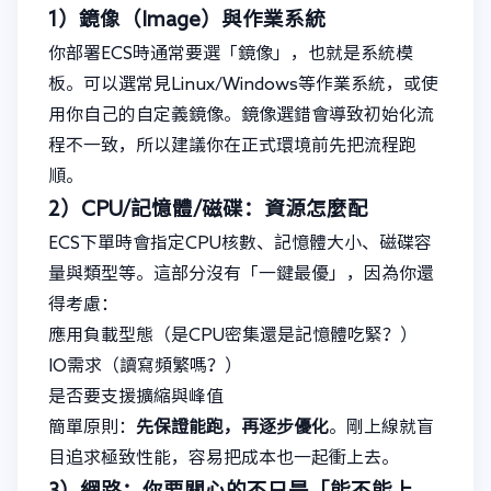
1）鏡像（Image）與作業系統
你部署ECS時通常要選「鏡像」，也就是系統模
板。可以選常見Linux/Windows等作業系統，或使
用你自己的自定義鏡像。鏡像選錯會導致初始化流
程不一致，所以建議你在正式環境前先把流程跑
順。
2）CPU/記憶體/磁碟：資源怎麼配
ECS下單時會指定CPU核數、記憶體大小、磁碟容
量與類型等。這部分沒有「一鍵最優」，因為你還
得考慮：
應用負載型態（是CPU密集還是記憶體吃緊？）
IO需求（讀寫頻繁嗎？）
是否要支援擴縮與峰值
簡單原則：
先保證能跑，再逐步優化
。剛上線就盲
目追求極致性能，容易把成本也一起衝上去。
3）網路：你要關心的不只是「能不能上