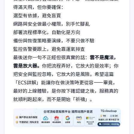
得滿天飛，但你要確保：
選型有依據，避免盲買
網路與安全做最小權限，別手忙腳亂
部署流程標準化，自動化是方向
備份與恢復策略要演練，不要只做不驗
監控告警要跟上，避免靠運氣排查
最後送你一句不正經但很真實的話：
雲不是魔法，
雲是放大器。
你把流程弄好，它放大的是效率；你
把安全與監控忽略，它放大的是風險。希望這篇
「ECS詳解」能讓你在做決策時更從容——畢竟，
最好的上線體驗，是你按下確認鍵之後，服務真的
就順利跑起來，而不是開始「祈禱」。