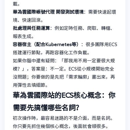
載。
華為雲國際帳號代理
開發測試環境
：需要快速起環
境、快速回滾。
批處理與任務運算
：例如定時任務、爬取、轉檔、
報表生成。
容器宿主（配合Kubernetes等）
：很多團隊用ECS
搭建運行節點，再跑容器化工作負載。
如果你腦中還有疑問：「那我用不用一定要很大規
模？」，答案是：不一定。ECS從小規模開始完全
沒問題；你要做的是先把「需求輪廓」畫出來，再
用彈性去填細節。
華為雲國際站的ECS核心概念：你
需要先搞懂哪些名詞？
初次操作時，最容易迷路的不是介面，而是名詞。
你只要先抓住幾個核心概念，後面就會順很多。