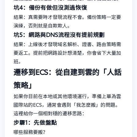
坑4：備份有做但沒測過恢復
結果：真需要時才發現流程不會。備份策略一定要
演練，否則就是自欺欺人。
坑5：網路與DNS流程沒有提前規劃
結果：上線後才發現域名解析、證書、路由策略需
要返工。提前把網路設計想清楚，你會省下大量加
班。
遷移到ECS：從自建到雲的「人話
策略」
如果你目前在本地或其他環境運行，準備上華為雲
國際站的ECS，通常會遇到「我怎麼搬」的問題。
這裡給你一個相對穩的遷移思路：
步驟1：先做盤點
哪些服務要搬？