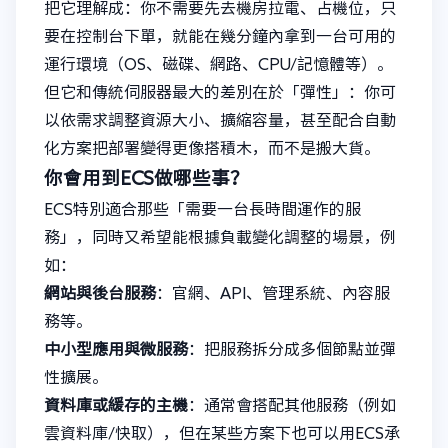
把它理解成：你不需要先去機房拉電、占機位，只
要在控制台下單，就能在幾分鐘內拿到一台可用的
運行環境（OS、磁碟、網路、CPU/記憶體等）。
但它和傳統伺服器最大的差別在於「彈性」：你可
以依需求調整資源大小、擴縮容量，甚至配合自動
化方案把部署變得更像搭積木，而不是搬大貨。
你會用到ECS做哪些事？
ECS特別適合那些「需要一台長時間運作的服
務」，同時又希望能根據負載變化調整的場景，例
如：
網站與後台服務
：官網、API、管理系統、內容服
務等。
中小型應用與微服務
：把服務拆分成多個節點並彈
性擴展。
資料庫或緩存的主機
：通常會搭配其他服務（例如
雲資料庫/快取），但在某些方案下也可以用ECS承