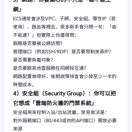
網」
ECS通常會涉及VPC、子網、安全組、彈性IP（若
使用）、路由等概念。很多新手會只問一句：「能
不能連？」但實際上你還得問：
服務是否要被公網訪問？
管理端口（例如SSH/RDP）是否要限制來源IP？
是否需要負載均衡？
是否要跟其他雲服務在同網段互通？
網路配置做得好，後期故障排查會少掉至少一半的
時間成本。
4）安全組（Security Group）：你可以把
它想成「雲端防火牆的門禁系統」
安全組用來控制入站/出站流量。常見做法是：
對外服務端口（80/443或你的API端口）開放必要
來源