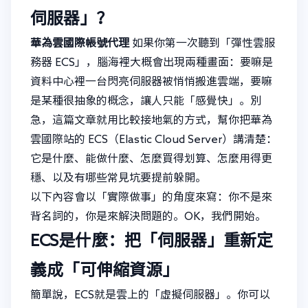
伺服器」？
華為雲國際帳號代理
如果你第一次聽到「彈性雲服
務器 ECS」，腦海裡大概會出現兩種畫面：要嘛是
資料中心裡一台閃亮伺服器被悄悄搬進雲端，要嘛
是某種很抽象的概念，讓人只能「感覺快」。別
急，這篇文章就用比較接地氣的方式，幫你把華為
雲國際站的 ECS（Elastic Cloud Server）講清楚：
它是什麼、能做什麼、怎麼買得划算、怎麼用得更
穩、以及有哪些常見坑要提前躲開。
以下內容會以「實際做事」的角度來寫：你不是來
背名詞的，你是來解決問題的。OK，我們開始。
ECS是什麼：把「伺服器」重新定
義成「可伸縮資源」
簡單說，ECS就是雲上的「虛擬伺服器」。你可以