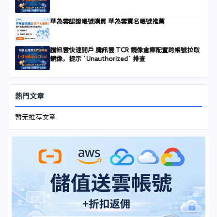
華為雲認證帳號購買 華為雲實名帳號推薦
騰訊雲快速開戶 騰訊雲 TCR 鏡像倉庫配置跨帳號拉取
鏡像，提示 `Unauthorized` 排查
熱門文章
暂无推荐文章