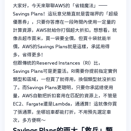
大家好，今天來聊聊AWS的「省錢魔法」——
Savings Plans！這玩意兒簡直就是雲端界的「超級
優惠券」，只要你答應在一段時間內使用一定量的
計算資源，AWS就給你打個超大折扣。想想看，就
像去超市買米，買一袋要全價，但買十袋就能半
價，AWS的Savings Plans就是這樣，承諾用得
多，省得更多！
但跟傳統的Reserved Instances（RI）比，
Savings Plans可是更靈活。RI需要你提前指定實例
類型和區域，一但買了就得用，換個類型就沒折扣
了。而Savings Plans更聰明，只要你承諾總使用
量，AWS自動把折扣套用在匹配的資源上，不管是
EC2、Fargate還是Lambda，通通算！這就像你買
了張通票，坐哪班車都能打折，不用預先選定車
次，多方便啊～
Savings Plans的兩大「救兵」類