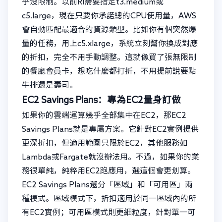
乎沒限制。以前RI需要指定t3.medium或
c5.large，現在只要你承諾總的CPU使用量，AWS
會自動匹配最適合的資源類型。比如你有個突然爆
量的任務，用上c5.xlarge，系統立刻幫你換成對應
的折扣，完全不用手動調整。這就像買了張無限制
的餐廳會員卡，想吃什麼都打折，不用提前說要點
牛排還是壽司。
EC2 Savings Plans：專為EC2量身訂做
如果你的雲端運算幾乎全部集中在EC2，那EC2
Savings Plans就是專屬方案。它針對EC2實例提供
更深折扣，但適用範圍只限於EC2，其他服務如
Lambda或Fargate就沒辦法用。不過，如果你的業
務很單純，純粹用EC2跑應用，選這個會更划算。
EC2 Savings Plans還分「區域」和「可用區」兩
種模式。區域模式下，折扣適用於同一區域內的所
有EC2實例；可用區模式則更細粒度，針對單一可