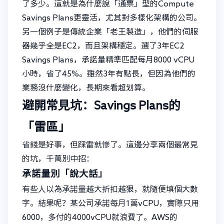
了多少。這就是為什麼說「通票」型的Compute
Savings Plans更靈活，尤其對多樣化架構的公司。
另一個例子是傳統企業「老王製造」，他們的伺服
器幾乎全是EC2，而且架構穩定。選了3年EC2
Savings Plans，承諾量精準匹配每月8000 vCPU
小時，省了45%。雖然3年有點長，但因為他們的
業務沒什麼變化，長期來看超划算。
避開常見坑：Savings Plans的
「雷區」
省錢是好事，但踩雷就慘了。這邊分享兩個最常見
的坑，千萬別中招：
承諾量別「說大話」
有些人以為承諾量越大折扣越狠，就隨便填個大數
字。結果呢？某公司承諾每月1萬vCPU，實際只用
6000，多付的4000vCPU就浪費了。AWS的