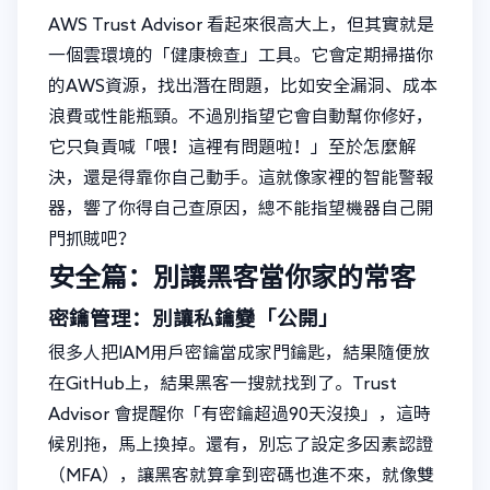
AWS Trust Advisor 看起來很高大上，但其實就是
一個雲環境的「健康檢查」工具。它會定期掃描你
的AWS資源，找出潛在問題，比如安全漏洞、成本
浪費或性能瓶頸。不過別指望它會自動幫你修好，
它只負責喊「喂！這裡有問題啦！」至於怎麼解
決，還是得靠你自己動手。這就像家裡的智能警報
器，響了你得自己查原因，總不能指望機器自己開
門抓賊吧？
安全篇：別讓黑客當你家的常客
密鑰管理：別讓私鑰變「公開」
很多人把IAM用戶密鑰當成家門鑰匙，結果隨便放
在GitHub上，結果黑客一搜就找到了。Trust
Advisor 會提醒你「有密鑰超過90天沒換」，這時
候別拖，馬上換掉。還有，別忘了設定多因素認證
（MFA），讓黑客就算拿到密碼也進不來，就像雙