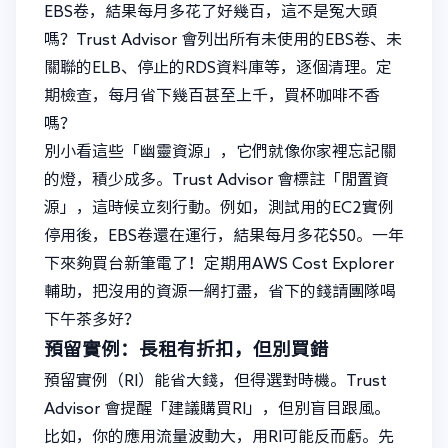
EBS卷，結果每月多花了好幾百，這不是冤大頭
嗎？Trust Advisor 會列出所有未使用的EBS卷、未
關聯的ELB、停止的RDS資料庫等，逐個清理。定
期檢查，每月省下幾百甚至上千，買杯咖啡不香
嗎？
別小看這些「幽靈資源」，它們就像你家裡忘記關
的燈，積少成多。Trust Advisor 會標註「閒置資
源」，這時候立刻行動。例如，測試用的EC2實例
停用後，EBS卷還在運行，結果每月多花$50。一年
下來夠買台新筆電了！定期用AWS Cost Explorer
輔助，把沒用的資源一網打盡，省下的錢請團隊喝
下午茶多好？
預留實例：長租有折扣，但別買錯
預留實例（RI）能省大錢，但得選對時機。Trust
Advisor 會提醒「建議購買RI」，但別盲目跟風。
比如，你的應用流量波動大，用RI可能反而虧。先