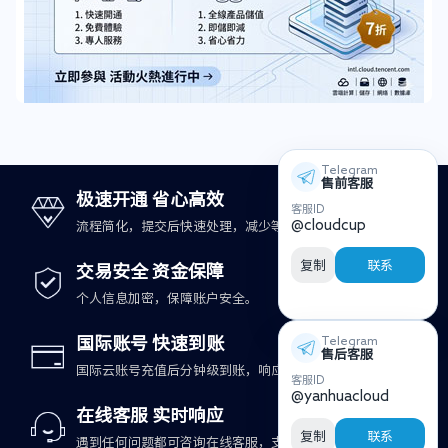
Telegram
售前客服
极速开通 省心高效
客服ID
@cloudcup
流程简化，提交后快速处理，减少等待时间。
复制
联系
交易安全 资金保障
个人信息加密，保障账户安全。
国际账号 快速到账
Telegram
售后客服
国际云账号充值后分钟级到账，响应更及时。
客服ID
@yanhuacloud
在线客服 实时响应
复制
联系
遇到任何问题都可咨询在线客服，支持快速处理。