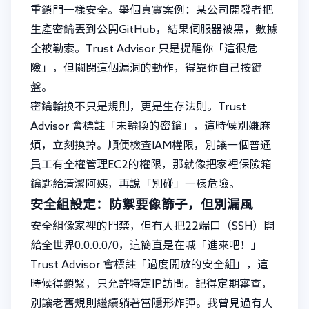
重鎖門一樣安全。舉個真實案例：某公司開發者把
生產密鑰丟到公開GitHub，結果伺服器被黑，數據
全被勒索。Trust Advisor 只是提醒你「這很危
險」，但關閉這個漏洞的動作，得靠你自己按鍵
盤。
密鑰輪換不只是規則，更是生存法則。Trust
Advisor 會標註「未輪換的密鑰」，這時候別嫌麻
煩，立刻換掉。順便檢查IAM權限，別讓一個普通
員工有全權管理EC2的權限，那就像把家裡保險箱
鑰匙給清潔阿姨，再說「別碰」一樣危險。
安全組設定：防禦要像篩子，但別漏風
安全組像家裡的門禁，但有人把22端口（SSH）開
給全世界0.0.0.0/0，這簡直是在喊「進來吧！」
Trust Advisor 會標註「過度開放的安全組」，這
時候得鎖緊，只允許特定IP訪問。記得定期審查，
別讓老舊規則繼續躺著當隱形炸彈。我曾見過有人