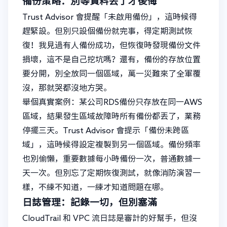
備份策略：別等資料丟了才後悔
Trust Advisor 會提醒「未啟用備份」，這時候得
趕緊設。但別只設個備份就完事，得定期測試恢
復！我見過有人備份成功，但恢復時發現備份文件
損壞，這不是自己挖坑嗎？還有，備份的存放位置
要分開，別全放同一個區域，萬一災難來了全軍覆
沒，那就哭都沒地方哭。
舉個真實案例：某公司RDS備份只存放在同一AWS
區域，結果發生區域故障時所有備份都丟了，業務
停擺三天。Trust Advisor 會提示「備份未跨區
域」，這時候得設定複製到另一個區域。備份頻率
也別偷懶，重要數據每小時備份一次，普通數據一
天一次。但別忘了定期恢復測試，就像消防演習一
樣，不練不知道，一練才知道問題在哪。
日誌管理：記錄一切，但別塞滿
CloudTrail 和 VPC 流日誌是審計的好幫手，但沒