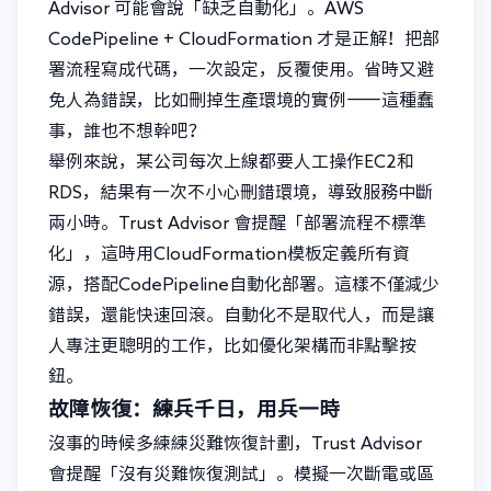
Advisor 可能會說「缺乏自動化」。AWS
CodePipeline + CloudFormation 才是正解！把部
署流程寫成代碼，一次設定，反覆使用。省時又避
免人為錯誤，比如刪掉生產環境的實例——這種蠢
事，誰也不想幹吧？
舉例來說，某公司每次上線都要人工操作EC2和
RDS，結果有一次不小心刪錯環境，導致服務中斷
兩小時。Trust Advisor 會提醒「部署流程不標準
化」，這時用CloudFormation模板定義所有資
源，搭配CodePipeline自動化部署。這樣不僅減少
錯誤，還能快速回滾。自動化不是取代人，而是讓
人專注更聰明的工作，比如優化架構而非點擊按
鈕。
故障恢復：練兵千日，用兵一時
沒事的時候多練練災難恢復計劃，Trust Advisor
會提醒「沒有災難恢復測試」。模擬一次斷電或區