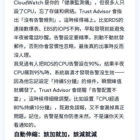
CloudWatch 是你的「健康監測儀」，但很多人只
設了CPU，忘了存儲和網絡。Trust Advisor 會指
出「沒有告警規則」，這時候得補上。比如RDS的
連接數爆表、EBS的IOPS不夠，早點發現就能避免
半夜被電話吵醒。告警設定要精準，別動不動就發
郵件，否則你會習慣性忽略，最後真的出事時反而
沒人理。
我見過有人把RDS的CPU告警設在90%，結果半夜
CPU飆到95%時，系統崩潰才發現告警沒生效——
因為他忘記設定「持續5分鐘」的條件，瞬間峰值
就觸發了。Trust Advisor 會提醒「告警配置不
當」，這時候得細緻調整。比如設置「CPU超過
80%持續10分鐘」，既避免誤報，又不會漏掉真正
問題。記住，告警是幫你防患未然，不是讓你天天
看通知的。
自動伸縮：該加就加，該減就減