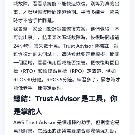
域故障，看看系統能不能快速恢復。別等到真的出
事，才發現恢復時間遠超預期。平時多練習，緊急
時才不會手忙腳亂。
我曾幫一家公司設計災難恢復方案，他們覺得「不
可能出事」，結果某次區域故障時，恢復時間超過
24小時，損失數十萬。Trust Advisor 會標註「災
難恢復計劃未測試」，這時候就要定期模擬：關閉
一個區域，看看備用區域能否接管。把恢復時間目
標（RTO）和恢復點目標（RPO）定清楚，例如
RTO<30分鐘，RPO<5分鐘。練習多了，緊急時才
能像老手一樣淡定處理。
總結：Trust Advisor 是工具，你
是掌舵人
AWS Trust Advisor 是個超棒的助手，但別當它是
萬能解藥。它給出的建議需要結合實際情況判斷，