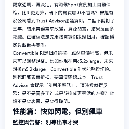
觀察週期，再決定。有時候Spot實例加上自動伸
縮，比RI更划算，省下的錢買咖啡不香嗎？曾經有
家公司看到Trust Advisor建議買RI，二話不說訂了
三年，結果業務需求改變，資源閒置，結果反而多
花錢。正確做法是先用按需實例跑幾個月，確認穩
定負載後再買RI。
Convertible RI是個好選擇，雖然單價稍高，但未
來可以調整規格。比如你現在用c5.2xlarge，未來
想換m5.2xlarge，Convertible RI就能輕鬆切換。
別死盯著表面折扣，要算清楚總成本。Trust
Advisor 會提示「RI利用率低」，這時候就得反
思：是不是買多了？或是該換成更靈活的方案？省
錢不是省表面，是省得聰明。
性能篇：快如閃電，但別飆車
監控與告警：別等出事才哭