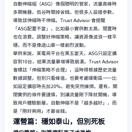
自動伸縮組（ASG）像個聰明的管家，流量高峰時
多開機器，低谷時關掉省錢。但很多人設錯參數，
導致該伸縮時不伸縮。Trust Advisor 會提醒
「ASG配置不當」，比如最小實例數太高，閒置時
也在浪費。調整好伸縮策略，讓資源像波浪一樣平
穩，而不是像過山車一樣劇烈波動。
舉例來說，某電商平台在黑五當天，ASG只設定擴
容到10台，結果流量暴增導致崩潰。Trust Advisor
會標註「伸縮策略不合理」，這時得根據歷史流量
數據調整。但別只看峰值，也要考慮緩衝區——比
如設定擴容時先加20%，避免突然擁擠。還有，關
閉實例的條件要謹慎，別讓流量剛下降就關機，導
致用戶體驗斷層。自動伸縮不是「越多越好」，而
是「剛好夠用」才最省錢。
運營篇：穩如泰山，但別死板