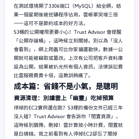
在測試環境開了3306端口（MySQL）給全網，結
果一個星期後被挖礦程序佔用，雲帳單突增三倍
——這可不是節約成本的好方法。
S3桶的公開權限更要小心！Trust Advisor 會提醒
「公開存儲桶」，這時候立刻關掉。別以為「沒人
會看到」，網上爬蟲可比你家貓還勤快，數據一公
開就可能被竊取或篡改。上次有公司把客戶資料庫
設為公開，結果被扒光所有個人資訊，法律訴訟費
比雲服務費貴十倍，這教訓夠痛了。
成本篇：省錢不是小氣，是聰明
資源清理：別讓雲上「幽靈」吃掉預算
停掉的EC2實例還在跑？S3裡的備份文件已經三年
沒人碰？Trust Advisor 會告訴你「閒置資源」，
這時候別猶豫，刪掉！雲計算按小時計費，閒置就
是白燒錢。我之前看到有人停掉EC2卻忘了關掉