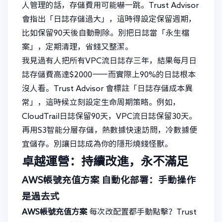
人管理的話，存儲費用可能嚇一跳。Trust Advisor
會指出「日誌存儲過大」，這時得設定保留週期，
比如保留90天後自動刪除。別把日誌當「永生檔
案」，定期清理，省錢又整潔。
我見過有人把所有VPC流日誌存三年，結果每月日
誌存儲費高達$2000——而實際上90%的日誌根本
沒人看。Trust Advisor 會標註「日誌存儲成本異
常」，這時候立刻設定生命周期策略。例如，
CloudTrail日誌保留90天，VPC流日誌保留30天。
再用S3智能分層存儲，熱數據快速訪問，冷數據便
宜儲存。別讓日誌成為你的隱形燒錢怪獸。
卓越運營：持續改進，永不滿足
AWS帳號充值方案
自動化部署：手動操作
是過去式
AWS帳號充值方案
每次改配置都手動點擊？Trust