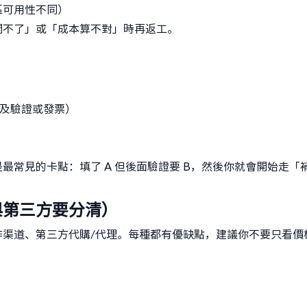
區可用性不同）
開不了」或「成本算不對」時再返工。
涉及驗證或發票）
最常見的卡點：填了 A 但後面驗證要 B，然後你就會開始走「
。
與第三方要分清）
作渠道、第三方代購/代理。每種都有優缺點，建議你不要只看價