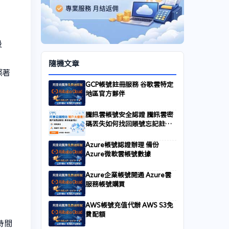
。
設
隨機文章
照著
GCP帳號註冊服務 谷歌雲特定
地區官方夥伴
騰訊雲帳號安全認證 騰訊雲密
碼丟失如何找回賬號忘記註冊
郵箱的申訴流程
Azure帳號認證辦理 備份
Azure微軟雲帳號數據
Azure企業帳號開通 Azure雲
服務帳號購買
AWS帳號充值代辦 AWS S3免
費配額
時間