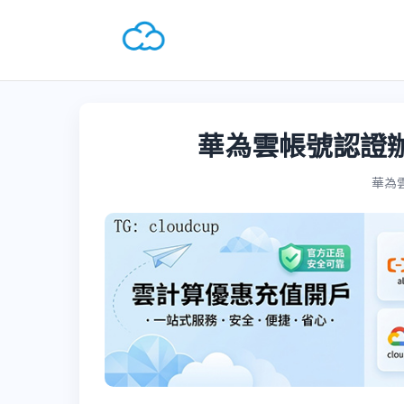
華為雲帳號認證
華為雲國