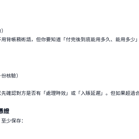
力）
不用背帳務術語，但你要知道「付完後到底能用多久、能用多少
身份核驗）
以先確認對方是否有「處理時效」或「入賬延遲」。但如果超過
憑證
。至少保存：