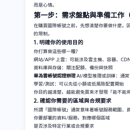
而是心情。
第一步：需求盤點與準備工作
在購買國際帳號之前，先想清楚你要做什麼。
的限制。
1. 明確你的使用目的
你打算做這些哪一種？
網站/APP 上雲：可能涉及雲主機、容器、CDN
資料庫與存儲：關注配額、備份與快照
華為雲帳號認證辦理
AI/模型推理或訓練：通
學習/測試：可以先從小額或低風險配置開始
你目的越清楚，越能避免買來才發現「能不能
2. 確認你需要的區域與合規要求
所謂「國際帳號」通常意味著帳號服務範圍、資
你要部署的資料/服務，對應哪個區域
是否涉及特定行業或合規要求