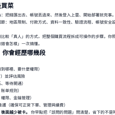
是買菜
為：把錢匯出去、帳號丟過來、然後登入上雲、開始部署就完事
細節：地區限制、付款方式、資料一致性、驗證流程、帳號安全
用比較「真人」的方式，把整個購買流程拆成可操作的步驟。你
做錯會怎樣」一次搞懂。
：你會經歷哪幾段
：
用到哪裡、要什麼權限）
方）並評估風險
區、等待開通）
、账单规则）
、權限、金鑰管理）
維護（確保可正常下單、管理與續費）
，後面越少被卡。
你早點把「該問的問題」問清楚，省下的不是