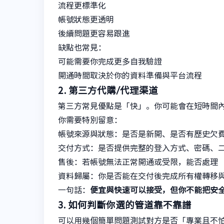
流程更標準化
帳號狀態更透明
後續問題更容易跟進
缺點也常見：
可能需要你完成更多自我驗證
開通時間取決於你的資料準備與平台流程
2. 第三方代購/代理渠道
第三方常見優點是「快」。你可能會在短時間
你需要特別留意：
帳號來源與狀態：是否是新開、是否有歷史欠費
交付方式：是否提供完整的登入方式、密碼、
售後：若帳號無法正常開通或受限，能否處理
資料歸屬：你是否能在交付後完成所有權轉移
一句話：
便宜與快速可以接受，但你不能把安
3. 如何判斷你選的管道靠不靠譜
可以用幾個簡單問題測試對方是否「專業且不