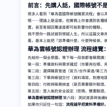
前言：先講人話，國際帳號不
很多人看到「華為雲國際帳號購買流程」會以
嗯……理論上是這樣，但實務上你會遇到各種
置，甚至客服回覆速度都可能影響你的體驗。
我不想你一路試錯到懷疑人生，所以這篇文章
看，基本上能把「該準備什麼、什麼時候做、
華為雲帳號認證辦理
流程總覽
先給你一個全景圖，等下每一段我都會展開講
第一段：準備資料與需求確認（你要用在哪、
第二段：選擇購買管道（官方/合作渠道/第三
第三段：下單與帳號交付（資料填寫、對應地
第四段：付款與賬務檢查（是否需要額外驗證
第五段：登入後的安全設定（密碼、雙重驗證
華為雲帳號認證辦理
第六段：測試資源與後續
如果你只記住一句話：
流程越早把資料準備好