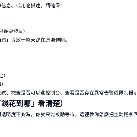
份信息、或用途描述。請確保：
果你要發票）
填錯」導致一整天都在原地轉圈。
定）
通）
測試、檢查是否可以進控制台、查看是否存在異常告警或限制提
「錢花到哪」看清楚）
訊透明度不夠時，你就只能被動等待。這裡教你怎麼把主動權拿