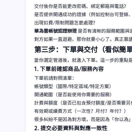
交付後你是否能更改密碼、綁定郵箱與電話？
是否提供開通成功的證據（例如控制台可登錄
出現扣費/限制問題怎麼處理？
華為雲帳號認證辦理
是否有清晰的服務範圍與
對方如果一直迴避，那你就要小心了。真正靠
第三步：下單與交付（看似簡
當你選定管道後，就進入下單。這一步的重點
1. 下單前確認商品/服務內容
下單前請對照清單：
帳號類型（國際/特定區域/特定方案）
開通範圍（是否能使用你需要的服務）
計費與額度（是否已包含預付額度/是否需要另
有效期或續費方式（一次性？月付？年付？）
很多糾紛不是因為對方壞，而是因為「你以為
2. 提交必要資料與對應一致性