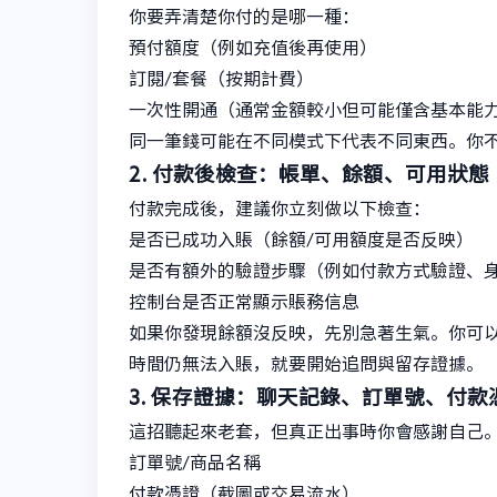
你要弄清楚你付的是哪一種：
預付額度（例如充值後再使用）
訂閱/套餐（按期計費）
一次性開通（通常金額較小但可能僅含基本能
同一筆錢可能在不同模式下代表不同東西。你
2. 付款後檢查：帳單、餘額、可用狀態
付款完成後，建議你立刻做以下檢查：
是否已成功入賬（餘額/可用額度是否反映）
是否有額外的驗證步驟（例如付款方式驗證、
控制台是否正常顯示賬務信息
如果你發現餘額沒反映，先別急著生氣。你可
時間仍無法入賬，就要開始追問與留存證據。
3. 保存證據：聊天記錄、訂單號、付款
這招聽起來老套，但真正出事時你會感謝自己
訂單號/商品名稱
付款憑證（截圖或交易流水）