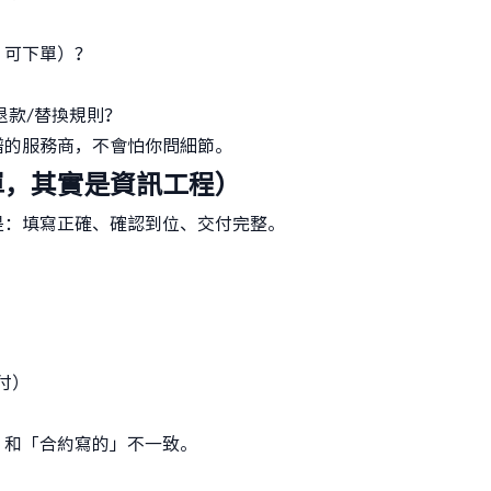
、可下單）？
退款/替換規則？
譜的服務商，不會怕你問細節。
單，其實是資訊工程）
是：填寫正確、確認到位、交付完整。
付）
」和「合約寫的」不一致。