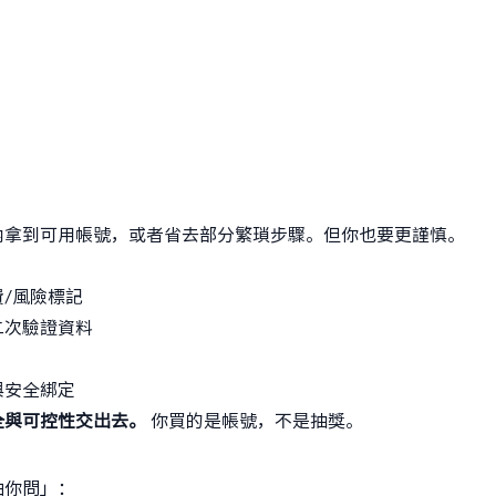
內拿到可用帳號，或者省去部分繁瑣步驟。但你也要更謹慎。
/風險標記
二次驗證資料
與安全綁定
全與可控性交出去。
你買的是帳號，不是抽獎。
怕你問」：