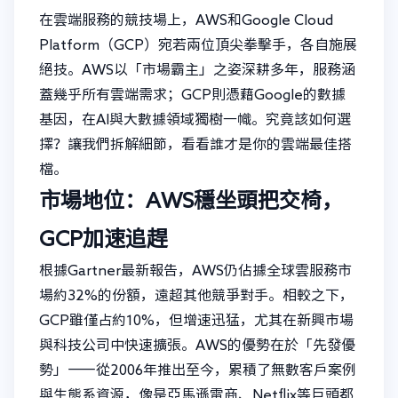
在雲端服務的競技場上，AWS和Google Cloud
Platform（GCP）宛若兩位頂尖拳擊手，各自施展
絕技。AWS以「市場霸主」之姿深耕多年，服務涵
蓋幾乎所有雲端需求；GCP則憑藉Google的數據
基因，在AI與大數據領域獨樹一幟。究竟該如何選
擇？讓我們拆解細節，看看誰才是你的雲端最佳搭
檔。
市場地位：AWS穩坐頭把交椅，
GCP加速追趕
根據Gartner最新報告，AWS仍佔據全球雲服務市
場約32%的份額，遠超其他競爭對手。相較之下，
GCP雖僅占約10%，但增速迅猛，尤其在新興市場
與科技公司中快速擴張。AWS的優勢在於「先發優
勢」——從2006年推出至今，累積了無數客戶案例
與生態系資源，像是亞馬遜電商、Netflix等巨頭都