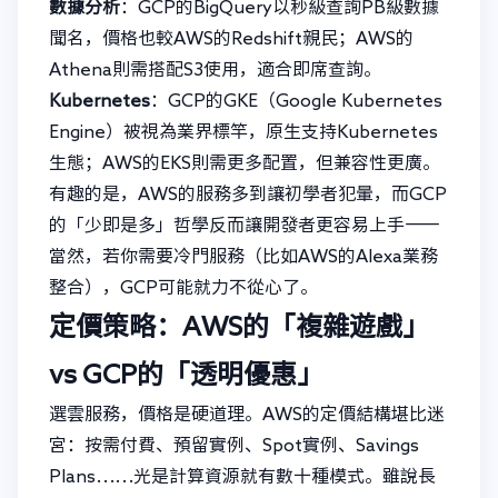
數據分析
：GCP的BigQuery以秒級查詢PB級數據
聞名，價格也較AWS的Redshift親民；AWS的
Athena則需搭配S3使用，適合即席查詢。
Kubernetes
：GCP的GKE（Google Kubernetes
Engine）被視為業界標竿，原生支持Kubernetes
生態；AWS的EKS則需更多配置，但兼容性更廣。
有趣的是，AWS的服務多到讓初學者犯暈，而GCP
的「少即是多」哲學反而讓開發者更容易上手——
當然，若你需要冷門服務（比如AWS的Alexa業務
整合），GCP可能就力不從心了。
定價策略：AWS的「複雜遊戲」
vs GCP的「透明優惠」
選雲服務，價格是硬道理。AWS的定價結構堪比迷
宮：按需付費、預留實例、Spot實例、Savings
Plans……光是計算資源就有數十種模式。雖說長