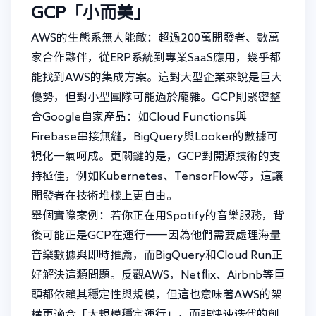
GCP「小而美」
AWS的生態系無人能敵：超過200萬開發者、數萬
家合作夥伴，從ERP系統到專業SaaS應用，幾乎都
能找到AWS的集成方案。這對大型企業來說是巨大
優勢，但對小型團隊可能過於龐雜。GCP則緊密整
合Google自家產品：如Cloud Functions與
Firebase串接無縫，BigQuery與Looker的數據可
視化一氣呵成。更關鍵的是，GCP對開源技術的支
持極佳，例如Kubernetes、TensorFlow等，這讓
開發者在技術堆棧上更自由。
舉個實際案例：若你正在用Spotify的音樂服務，背
後可能正是GCP在運行——因為他們需要處理海量
音樂數據與即時推薦，而BigQuery和Cloud Run正
好解決這類問題。反觀AWS，Netflix、Airbnb等巨
頭都依賴其穩定性與規模，但這也意味著AWS的架
構更適合「大規模穩定運行」，而非快速迭代的創