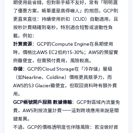
期使用能省錢，但對新手極不友好，常有「明明選
了優惠方案，帳單還是高得嚇人」的抱怨。GCP則
更直來直往：持續使用折扣（CUD）自動適用，且
按秒計費精確到毫秒，特別適合短暫或波動性負
載。例如：
計算資源
：GCP的Compute Engine在長期使用
時，價格比AWS EC2低約15-30%；AWS的預留實
例雖便宜，但需預付費用，風險較高。
存儲
：GCP的Cloud Storage在「冷存儲」層級
（如Nearline、Coldline）價格更具競爭力，而
AWS的S3 Glacier雖便宜，但取回資料時有額外費
用。
GCP帳號開戶服務
數據傳輸
：GCP對區域內流量免
費，AWS則按流量計費——這對跨境應用來說是關
鍵差異。
不過，GCP的價格透明度也伴隨風險：若沒做好資