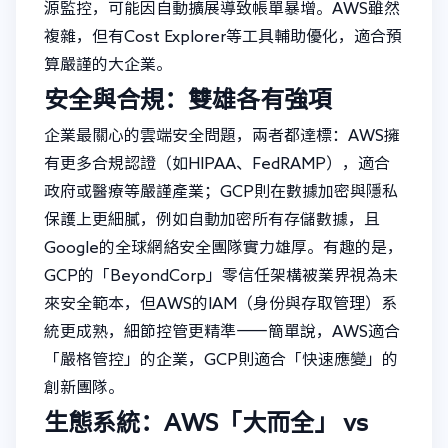
源監控，可能因自動擴展導致帳單暴增。AWS雖然
複雜，但有Cost Explorer等工具輔助優化，適合預
算嚴謹的大企業。
安全與合規：雙雄各有強項
企業最關心的雲端安全問題，兩者都達標：AWS擁
有更多合規認證（如HIPAA、FedRAMP），適合
政府或醫療等嚴謹產業；GCP則在數據加密與隱私
保護上更細膩，例如自動加密所有存儲數據，且
Google的全球網絡安全團隊實力雄厚。有趣的是，
GCP的「BeyondCorp」零信任架構被業界視為未
來安全範本，但AWS的IAM（身份與存取管理）系
統更成熟，細節控管更精準——簡單說，AWS適合
「嚴格管控」的企業，GCP則適合「快速應變」的
創新團隊。
生態系統：AWS「大而全」 vs