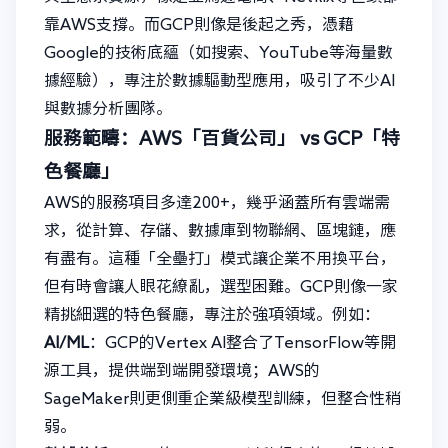
靠AWS支撐。而GCP則像是後起之秀，憑藉
Google的技術底蘊（如搜索、YouTube等海量數
據經驗），專注於數據驅動型應用，吸引了不少AI
與數據分析團隊。
服務範疇：AWS「百貨公司」 vs GCP「特
色餐廳」
AWS的服務項目多達200+，幾乎涵蓋所有雲端需
求，從計算、存儲、數據庫到物聯網、區塊鏈，應
有盡有。這種「全壘打」模式讓企業不用換平台，
但有時會讓人眼花繚亂，選型困難。GCP則像一家
精挑細選的特色餐廳，專注於強項領域。例如：
AI/ML
：GCP的Vertex AI整合了TensorFlow等開
源工具，提供端到端開發環境；AWS的
SageMaker則更側重企業級模型訓練，但整合性稍
弱。