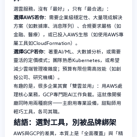
選雲服務，沒有「最好」，只有「最合適」：
選擇AWS若你
：需要企業級穩定性、大量現成解決
方案（如數據庫、消息隊列）、合規要求嚴格（如
金融、醫療），或已投入AWS生態（如使用AWS專
屬工具如CloudFormation）。
選擇GCP若你
：著重AI/ML、大數據分析，或需要
靈活的定價模式；團隊熟悉Kubernetes，或希望
減少雲端管理複雜度；預算有限但需高效能（如創
投公司、研究機構）。
有趣的是，很多企業其實「雙雲並用」：用AWS處
理核心業務，GCP專門跑AI工作負載。這就像開餐
廳同時用兩種廚房——主廚用專業設備，甜點師用
輕巧工具，各司其職。
結語：選對工具，別被品牌綁架
AWS與GCP的差異，本質上是「全面覆蓋」與「精