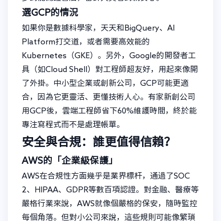
選GCP的情況
如果你是數據科學家，天天和BigQuery、AI
Platform打交道，或者需要高效能的
Kubernetes（GKE）。另外，Google的開發者工
具（如Cloud Shell）對工程師超友好，用起來像開
了外掛。中小型企業或創新公司，GCP可能更適
合，因為它更靈活、更懂技術人心。有家新創公司
用GCP後，雲端工程師省下60%維護時間，終於能
專注寫程式而不是處理帳單。
安全與合規：誰更值得信賴？
AWS的「企業級保護」
AWS在合規性方面幾乎是業界標杆，通過了SOC
2、HIPAA、GDPR等數百項認證。對金融、醫療等
嚴格行業來說，AWS就像個嚴格的保安，隨時監控
每個角落。但對小公司來說，這些規則可能像繁瑣