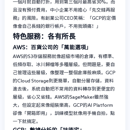
一個月就自動打折，用到第三個月最高省30%。而
且沒有預付費用，中小企業不用擔心「先交錢再服
務」的風險。有創業公司CEO笑稱：「GCP的定價
像會自己長錢的銀行帳戶，不用我頭痛！」
特色服務：各有所長
AWS：百貨公司的「萬能選項」
AWS的S3存儲服務就像超級市場的倉庫，有標準、
低頻存取、冰川歸檔等多種層級。但問題是，要自
己管理這些層級，像整理一整個倉庫般麻煩。GCP
的Cloud Storage則更簡單，自動分層存儲，資料
進去後，系統自動把不常用的資料轉存到更便宜的
層級，省心又省錢。AWS的SageMaker雖然強
大，但設定起來像組裝樂高，GCP的AI Platform
卻像「開箱即用」，訓練模型就像用手機自拍，點
一下就搞定。