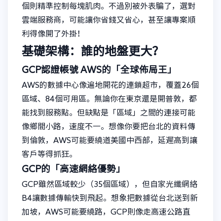
個則精準控制每塊肌肉。不過別被外表騙了，選對
雲端服務商，可能讓你省錢又省心，甚至讓專案順
利得像開了外掛！
基礎架構：誰的地盤更大？
GCP認證帳號
AWS的「全球佈局王」
AWS的數據中心像遍地開花的連鎖超市，覆蓋26個
區域、84個可用區。無論你在東京還是開普敦，都
能找到服務點。但缺點是「區域」之間的連接可能
像鄉間小路，速度不一。想像你要把台北的資料傳
到倫敦，AWS可能要繞道美國中西部，延遲高到讓
客戶等得抓狂。
GCP的「高速網絡優勢」
GCP雖然區域較少（35個區域），但自家光纖網絡
B4讓數據傳輸快到飛起。想象把數據從台北送到新
加坡，AWS可能要繞路，GCP則像走高速公路直