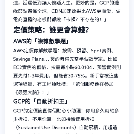
達，延遲低到讓人懷疑人生。更妙的是，GCP的邊
緣節點遍佈全球，CDN加速效果比AWS更順滑，做
電商直播的老板們都說「卡頓？不存在的！」
定價策略：誰更會算錢？
AWS的「複雜數學題」
AWS定價像解數學題：按需、預留、Spot實例、
Savings Plans… 簽約時得先當半個數學家。比如
EC2實例的價格，按需每小時$0.0104，預留實例則
要先付1-3年費用，但能省30-75%。新手常被這些
選項繞暈，有工程師吐槽：「選個服務像在參加
《最强大脑》！」
GCP的「自動折扣王」
GCP的定價簡直像個貼心小助理：你用多久就給多
少折扣，不用你算。比如持續使用折扣
（Sustained Use Discounts）自動累積，用超過