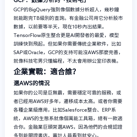
GCP：數據分析的「技術宅」
GCP的BigQuery強到像個數據分析超人，幾秒鐘
就能跑完TB級別的查詢。有金融公司用它分析股市
數據，以前要等半天，現在10秒內出結果。
TensorFlow原生整合更是AI開發者的最愛，模型
訓練快到飛起。但如果你需要傳統企業軟件，比如
SAP或Oracle，GCP的支持可能沒AWS那麼完善，
就像科技宅男只懂編程，不太會用辦公室印表機。
企業實戰：適合誰？
選AWS的情況
如果你的公司是巨無霸，需要穩定可靠的服務，或
者已經用AWS好多年，遷移成本太高。或者你需要
各種企業級應用，比如Salesforce整合、ERP系
統，AWS的生態系就像個萬能工具箱，總有一款適
合你。金融業巨頭常選AWS，因為他們的合規認證
多到能開證書店，審計人員看到就安心。