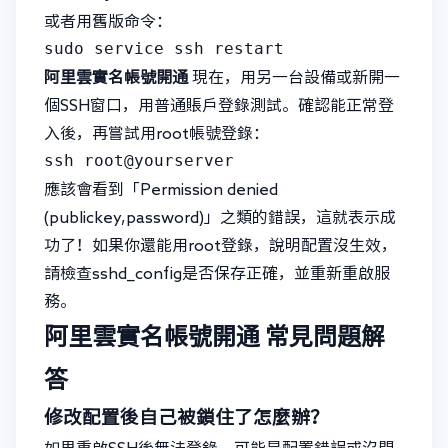
或者用舊版命令：
sudo service ssh restart
阿里雲實名帳號開通
現在，用另一台設備或新開一
個SSH窗口，用普通賬戶登錄測試。確認能正常登
入後，再嘗試用root帳號登錄：
ssh root@yourserver
應該會看到「Permission denied
(publickey,password)」之類的錯誤，這就表示成
功了！如果你還能用root登錄，說明配置沒生效，
請檢查sshd_config是否保存正確，並重新重啟服
務。
阿里雲實名帳號開通
常見問題解
答
修改配置後自己被鎖住了怎麼辦？