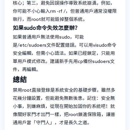
核心；第三，避免因誤操作導致系統崩潰。例如，
你可能不小心輸入rm -rf /，但普通用戶通常沒權限
執行，而root就可能毀掉整個系統。
如果sudo命令失效怎麼辦？
如果普通用戶無法使用sudo，可能
是/etc/sudoers文件配置錯誤。可以用visudo命令
安全編輯，但需小心語法。如果已經鎖定，只能用
單用戶模式修改。建議新手先用cp備份sudoers文
件，再編輯。
總結
禁用root直接登錄是系統安全的基礎步驟，雖然多
花幾分鐘設置，但能避免無數後患。記住：安全無
小事，別嫌麻煩，從現在開始加固你的系統吧！就
像關好家門才出門一樣，把root鎖進保險箱，讓普
通用戶當「守門人」，才是長久之道。