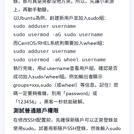
錄，那可真是哭都沒地方哭。所以，先讓小弟頂
上，再動手動腳。
以Ubuntu為例，創建新用戶並加入sudo組：
sudo adduser username

sudo usermod -aG sudo username
而CentOS/RHEL系統則需要加入wheel組：
sudo adduser username

sudo usermod -aG wheel username
執行完後，用id username查看用戶組，確認是否
成功加入sudo/wheel組。例如輸出會顯示
groups=xxx,sudo（或wheel）等信息。記住！密
碼一定要夠複雜，別用「password」或
「123456」，黑客一秒就能破解。
測試普通賬戶權限
在修改SSH配置前，先確保新賬戶可以正常登錄並
使用sudo。試著用新賬戶SSH登錄，然後輸入sudo