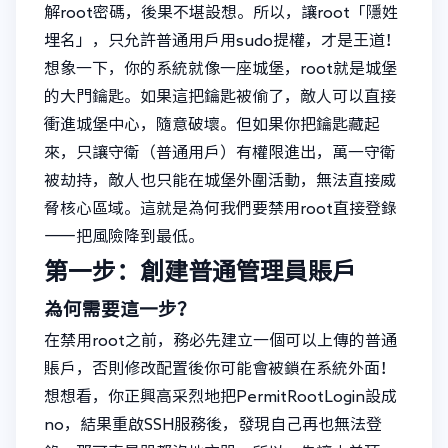
解root密碼，後果不堪設想。所以，讓root「隱姓
埋名」，只允許普通用戶用sudo提權，才是王道！
想象一下，你的系統就像一座城堡，root就是城堡
的大門鑰匙。如果這把鑰匙被偷了，敵人可以直接
衝進城堡中心，隨意破壞。但如果你把鑰匙藏起
來，只讓守衛（普通用戶）有權限進出，萬一守衛
被劫持，敵人也只能在城堡外圍活動，無法直接威
脅核心區域。這就是為何我們要禁用root直接登錄
——把風險降到最低。
第一步：創建普通管理員賬戶
為何需要這一步？
在禁用root之前，務必先建立一個可以上傳的普通
賬戶，否則修改配置後你可能會被鎖在系統外面！
想想看，你正興高采烈地把PermitRootLogin設成
no，結果重啟SSH服務後，發現自己再也無法登