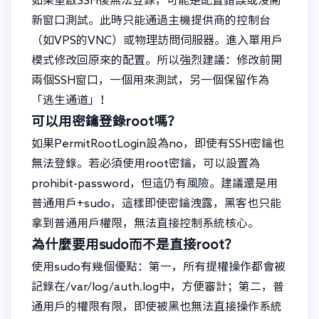
如果重啟SSH後無法登錄，可能是配置錯誤或沒開
新窗口測試。此時只能通過主機提供商的控制台
（如VPS的VNC）或物理訪問伺服器。進入單用戶
模式修改回原來的配置。所以強烈建議：修改前開
兩個SSH窗口，一個用來測試，另一個保留作為
「逃生通道」！
可以用密鑰登錄root嗎？
如果PermitRootLogin設為no，即使有SSH密鑰也
無法登錄。若必須使用root密鑰，可以設置為
prohibit-password，但這仍有風險。建議還是用
普通用戶+sudo，這樣即使密鑰洩露，黑客也只能
拿到普通用戶權限，無法直接控制系統核心。
為什麼要用sudo而不是直接root？
使用sudo有幾個優點：第一，所有提權操作都會被
記錄在/var/log/auth.log中，方便審計；第二，普
通用戶的權限有限，即使被黑也無法直接操作系統