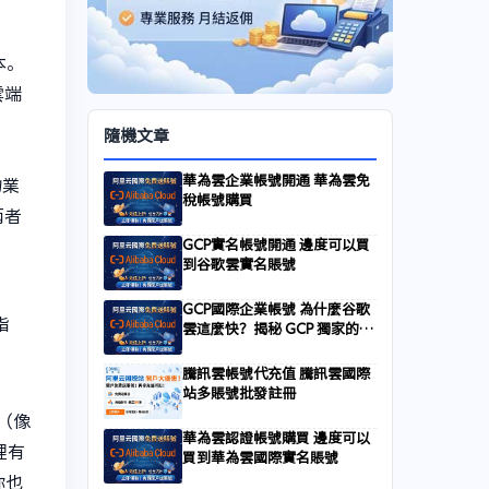
本。
雲端
隨機文章
華為雲企業帳號開通 華為雲免
物業
稅帳號購買
兩者
GCP實名帳號開通 邊度可以買
到谷歌雲實名賬號
GCP國際企業帳號 為什麼谷歌
指
雲這麼快？揭秘 GCP 獨家的全
球骨幹網路（Global
Network）
騰訊雲帳號代充值 騰訊雲國際
站多賬號批發註冊
D（像
華為雲認證帳號購買 邊度可以
裡有
買到華為雲國際實名賬號
你也