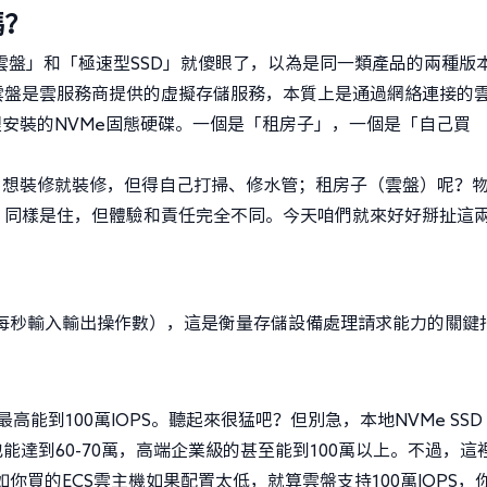
嗎？
盤」和「極速型SSD」就傻眼了，以為是同一類產品的兩種版
雲盤是雲服務商提供的虛擬存儲服務，本質上是通過網絡連接的
裡安裝的NVMe固態硬碟。一個是「租房子」，一個是「自己買
，想裝修就裝修，但得自己打掃、修水管；租房子（雲盤）呢？
。同樣是住，但體驗和責任完全不同。今天咱們就來好好掰扯這
（每秒輸入輸出操作數），這是衡量存儲設備處理請求能力的關鍵
最高能到100萬IOPS。聽起來很猛吧？但別急，本地NVMe SS
PS也能達到60-70萬，高端企業級的甚至能到100萬以上。不過，這
你買的ECS雲主機如果配置太低，就算雲盤支持100萬IOPS，