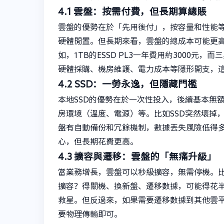
4.1 雲盤：按需付費，但長期算總賬
雲盤的優勢在於「先用後付」，按容量和性能
硬體閒置。但長期來看，雲盤的總成本可能更高—
如，1TB的ESSD PL3一年費用約3000元，而
硬體採購、機房維護、電力成本等隱形開支，
4.2 SSD：一勞永逸，但隱藏門檻
本地SSD的優勢在於一次性投入，後續基本無
房環境（溫度、電源）等。比如SSD突然壞掉
盤有自動備份和冗餘機制，數據丟失風險低得
心，但長期花費更高。
4.3 擴容與遷移：雲盤的「無痛升級」
當業務增長，雲盤可以秒級擴容，無需停機。比如
擴容？得關機、換新盤、遷移數據，可能得花
救星。但反過來，如果需要遷移數據到其他雲平
要物理傳輸即可。