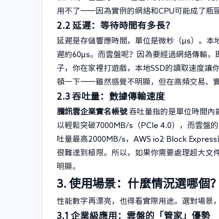
用不了——因為實例的網絡和CPU可能成了瓶
2.2 延遲：等待時間有多長？
延遲是存儲響應時間，單位是微秒（μs）。本地SS
遲約60μs。而雲盤呢？因為要經過網絡傳輸，即
子，你在家裡打遊戲，本地SSD的讀取速度讓你
頓一下——雖然感覺不明顯，但在高頻交易、
2.3 吞吐量：數據傳輸速度
騰訊雲企業實名帳號
吞吐量指的是單位時間內能
以輕鬆突破7000MB/s（PCIe 4.0），而
吐量最高2000MB/s，AWS io2 Block 
很難達到極限。所以，如果你需要處理超大文件
明顯。
3. 使用場景：什麼情況選哪個
性能數字再漂亮，也得看實際用途。選對場景
3.1 企業級應用：雲盤的「管家」優勢