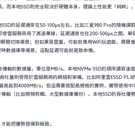
頸。而本地SSD則完全取決於硬體本身，理論上性能更「純粹」
D的延遲通常在50-100μs左右，比如三星980 Pro的隨機讀
使雲服務商用了高速專線，延遲通常也在200-500μs之間。舉
瞬間切換場景；但如果是雲盤，可能就像用WiFi玩遊戲，偶爾
實時數據庫等場景，這點延遲可能就是致命傷。
傳輸的數據量，單位是MB/s。本地NVMe SSD的順序讀寫速
雲盤的吞吐量則受限於雲服務商的網絡和架構。比如阿里雲ESSD PL3
Express最高能到4000MB/s，但這需要搭配高規格的實例，實際使用
傳輸（比如視頻剪輯、大型數據庫備份），本地SSD的吞吐優
？
，才能把優勢發揮到極致。