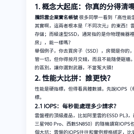
1. 概念大起底：你真的分得清
騰訊雲企業實名帳號
很多同學一看到「高性能雲
其實啊，這兩者根本是「不同次元」的東西！
存儲；而極速型SSD，通常指的是你物理機器
房」，能一樣嗎？
舉個例子，你去買房子（SSD），房間是你的
管一切，但你得按月交錢，而且不能隨便砸牆
的區別，讓你選對武器，不當冤大頭！
2. 性能大比拼：誰更快？
性能是硬指標，但得看具體數據。先說IOPS
標。
2.1 IOPS：每秒能處理多少請求？
雲盤裡的頂級產品，比如阿里雲的ESSD PL3，
三星980 Pro、西數SN850）的隨機讀寫IO
個大坑：雲盤的IOPS往往和實例規格綁定，比如