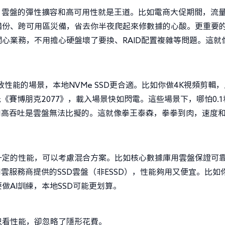
，雲盤的彈性擴容和高可用性就是王道。比如電商大促期間，流
備份、跨可用區災備，省去你半夜爬起來修數據的心酸。更重要
心業務，不用擔心硬盤壞了要換、RAID配置複雜等問題。這就
性能的場景，本地NVMe SSD更合適。比如你做4K視頻剪輯
《賽博朋克2077》，載入場景快如閃電。這些場景下，哪怕0.1
和高吞吐是雲盤無法比擬的。這就像拳王泰森，拳拳到肉，速度
一定的性能，可以考慮混合方案。比如核心數據庫用雲盤保證可
雲服務商提供的SSD雲盤（非ESSD），性能夠用又便宜。比如
AI訓練，本地SSD可能更划算。
只看性能，卻忽略了隱形花費。