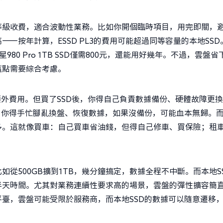
等級收費，適合波動性業務。比如你開個臨時項目，用完即關，
—按年計算，ESSD PL3的費用可能超過同等容量的本地SSD
三星980 Pro 1TB SSD僅需800元，還能用好幾年。不過，雲盤省
這點需要綜合考慮。
額外費用。但買了SSD後，你得自己負責數據備份、硬體故障更
，你得手忙腳亂換盤、恢復數據，如果沒備份，可能血本無歸。
多。這就像買車：自己買車省油錢，但得自己修車、買保險；租
從500GB擴到1TB，幾分鐘搞定，數據全程不中斷。而本地S
半天時間。尤其對業務連續性要求高的場景，雲盤的彈性擴容簡
臺，雲盤可能受限於服務商，而本地SSD的數據可以隨意遷移