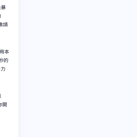
量暴
的
像請
，用本
秒的
和力
靠
你開