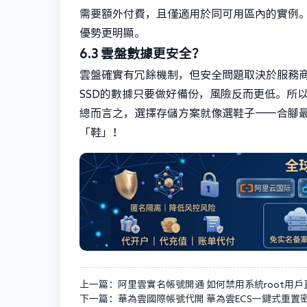
需要額外付費，且僅適用於同可用區內的實例。
優勢更明顯。
6.3 雲盤數據更安全？
雲盤確實有冗餘機制，但安全問題取決於服務
SSD的數據只要做好備份，風險反而更低。所
總而言之，選擇存儲方案就像選鞋子——合腳
「鞋」！
上一篇：阿里雲實名帳號開通 如何禁用系統root用戶
下一篇：華為雲國際帳號代開 華為雲ECS一鍵式重置