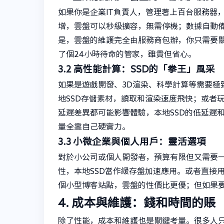
如果你是企業IT負責人，管理著上百台服務器
增，雲盤可以秒級擴容，無需停機；數據自動
是，雲盤的維護完全由服務商包辦，你只需要關
了個24小時待命的管家，雖貴但省心。
3.2 高性能計算：SSD的「拳王」風采
如果是遊戲開發、3D渲染、科學計算等需要極致
地SSD存儲素材，讀取和渲染速度飛快；或者玩
延遲差異都可能影響體驗，本地SSD的低延遲
量全靠自己硬實力。
3.3 小微企業與個人用戶：靈活選項
對於小公司或個人開發者，預算有限但又需要
性，本地SSD當作緩存盤加速應用。或者直接用
個小型博客站點，雲盤的性價比更優；但如果要做
4. 成本與維護：錢和時間的賬
除了性能，成本和維護也是關鍵考量。很多人