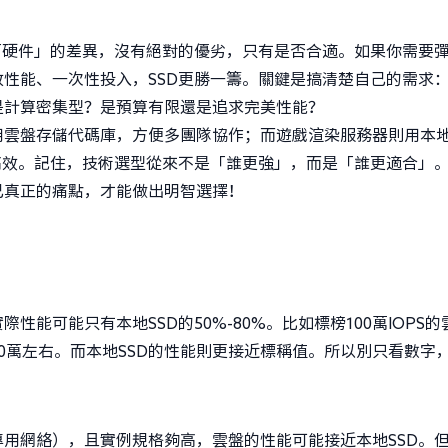
「硬件」的差異，沒有絕對的優劣，只有是否合適。如果你需要
性能、一次性投入，SSD更勝一籌。關鍵是搞清楚自己的需求
是計算密集型？是預算有限還是追求完美性能？
用雲盤存儲代碼庫，方便多團隊協作；而遊戲渲染服務器則用本
高效。記住，技術選型從來不是「誰更強」，而是「誰更適合」
己真正的痛點，才能做出明智選擇！
能可能只有本地SSD的50%-80%。比如標榜100萬IOPS的
0萬左右。而本地SSD的性能則更接近標稱值。所以別只看數字
用網絡），且實例規格夠高，雲盤的性能可能接近本地SSD。