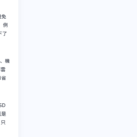
避免
。例
下了
換、機
而雲
車省
SD
直是
，只