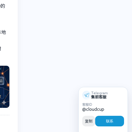
D的
本地
對
Telegram
售前客服
客服ID
@cloudcup
复制
联系