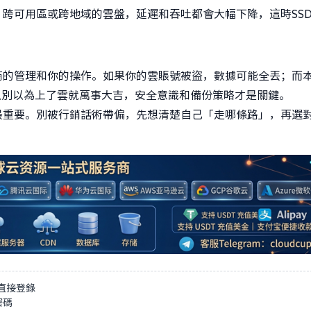
跨可用區或跨地域的雲盤，延遲和吞吐都會大幅下降，這時SS
商的管理和你的操作。如果你的雲賬號被盜，數據可能全丟；而
以別以為上了雲就萬事大吉，安全意識和備份策略才是關鍵。
最重要。別被行銷話術帶偏，先想清楚自己「走哪條路」，再選
直接登錄
密碼