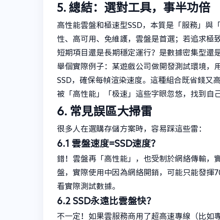
5. 總結：選對工具，事半功倍
高性能雲盤和極速型SSD，本質是「服務」與
性、高可用、免維護，雲盤是首選；若追求極致
短期項目還是長期穩定運行？是數據密集型還
舉個實際例子：某遊戲公司做開發測試環境，
SSD，確保每幀渲染速度。這種組合既省錢又
被「高性能」「极速」這些字眼忽悠，找到自
6. 常見誤區大掃雷
很多人在選購存儲方案時，容易踩這些雷：
6.1 雲盤速度=SSD速度？
錯！雲盤再「高性能」，也受制於網絡傳輸，實際性
盤，實際使用中因為網絡開銷，可能只能發揮7
看實際測試數據。
6.2 SSD永遠比雲盤快？
不一定！如果雲服務商用了超高速專線（比如專