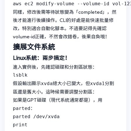
同樣，修改後需等待狀態變為「completed」，然
後才能進行後續操作。CLI的好處是能快速批量修
改，特別適合自動化腳本。不過要記得先確認
volume-id正確，不然會改錯卷，後果自負哦！
擴展文件系統
Linux系統：兩步搞定！
進入實例後，先確認磁碟和分割區狀態：
xvda
xvda1
假設輸出顯示
總大小已變大，但
分割
區還是舊大小。這時候需要調整分割區：
如果是GPT磁碟（現代系統通常都是），用
parted
：
parted /dev/xvda

print
