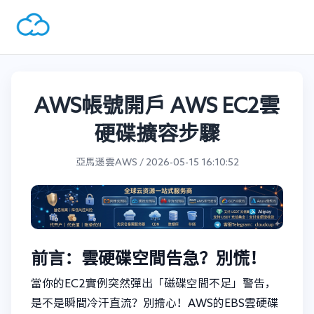
AWS帳號開戶 AWS EC2雲
硬碟擴容步驟
亞馬遜雲AWS / 2026-05-15 16:10:52
前言：雲硬碟空間告急？別慌！
當你的EC2實例突然彈出「磁碟空間不足」警告，
是不是瞬間冷汗直流？別擔心！AWS的EBS雲硬碟