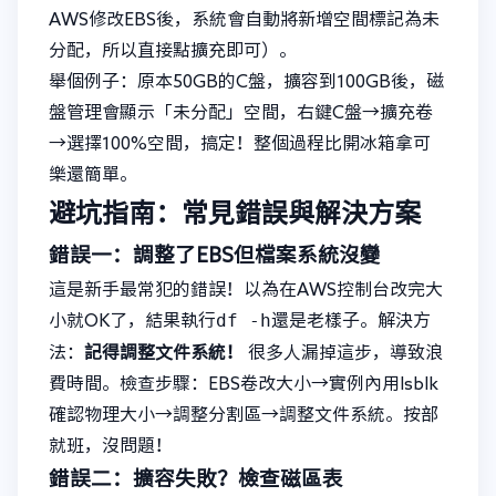
AWS修改EBS後，系統會自動將新增空間標記為未
分配，所以直接點擴充即可）。
舉個例子：原本50GB的C盤，擴容到100GB後，磁
盤管理會顯示「未分配」空間，右鍵C盤→擴充卷
→選擇100%空間，搞定！整個過程比開冰箱拿可
樂還簡單。
避坑指南：常見錯誤與解決方案
錯誤一：調整了EBS但檔案系統沒變
這是新手最常犯的錯誤！以為在AWS控制台改完大
df -h
小就OK了，結果執行
還是老樣子。解決方
法：
記得調整文件系統！
很多人漏掉這步，導致浪
費時間。檢查步驟：EBS卷改大小→實例內用lsblk
確認物理大小→調整分割區→調整文件系統。按部
就班，沒問題！
錯誤二：擴容失敗？檢查磁區表