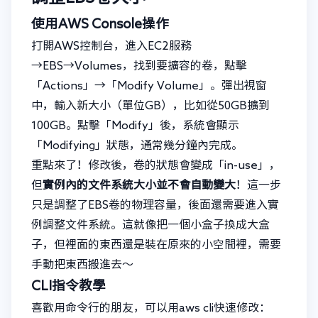
使用AWS Console操作
打開AWS控制台，進入EC2服務
→EBS→Volumes，找到要擴容的卷，點擊
「Actions」→「Modify Volume」。彈出視窗
中，輸入新大小（單位GB），比如從50GB擴到
100GB。點擊「Modify」後，系統會顯示
「Modifying」狀態，通常幾分鐘內完成。
重點來了！修改後，卷的狀態會變成「in-use」，
但
實例內的文件系統大小並不會自動變大
！這一步
只是調整了EBS卷的物理容量，後面還需要進入實
例調整文件系統。這就像把一個小盒子換成大盒
子，但裡面的東西還是裝在原來的小空間裡，需要
手動把東西搬進去～
CLI指令教學
喜歡用命令行的朋友，可以用aws cli快速修改：