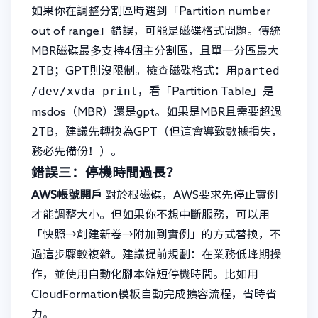
如果你在調整分割區時遇到「Partition number
out of range」錯誤，可能是磁碟格式問題。傳統
MBR磁碟最多支持4個主分割區，且單一分區最大
parted
2TB；GPT則沒限制。檢查磁碟格式：用
/dev/xvda print
，看「Partition Table」是
msdos（MBR）還是gpt。如果是MBR且需要超過
2TB，建議先轉換為GPT（但這會導致數據損失，
務必先備份！）。
錯誤三：停機時間過長？
AWS帳號開戶
對於根磁碟，AWS要求先停止實例
才能調整大小。但如果你不想中斷服務，可以用
「快照→創建新卷→附加到實例」的方式替換，不
過這步驟較複雜。建議提前規劃：在業務低峰期操
作，並使用自動化腳本縮短停機時間。比如用
CloudFormation模板自動完成擴容流程，省時省
力。