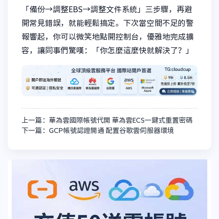
「備份→調整EBS→調整文件系統」三步驟，再避
開常見錯誤，就能輕鬆搞定。下次當空間不足的警
報響起，你可以微笑地點開控制台，優雅地完成擴
容，讓同事們驚嘆：「你怎麼這麼快就解決了？」
上一篇：華為雲國際帳號代開 華為雲ECS一鍵式重置密碼
下一篇：GCP帳號認證開通 配置谷歌雲伺服器環境