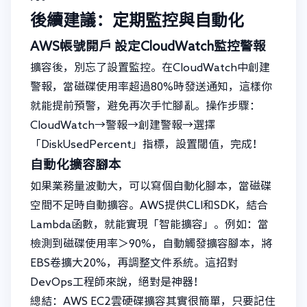
後續建議：定期監控與自動化
AWS帳號開戶
設定CloudWatch監控警報
擴容後，別忘了設置監控。在CloudWatch中創建
警報，當磁碟使用率超過80%時發送通知，這樣你
就能提前預警，避免再次手忙腳亂。操作步驟：
CloudWatch→警報→創建警報→選擇
「DiskUsedPercent」指標，設置閾值，完成！
自動化擴容腳本
如果業務量波動大，可以寫個自動化腳本，當磁碟
空間不足時自動擴容。AWS提供CLI和SDK，結合
Lambda函數，就能實現「智能擴容」。例如：當
檢測到磁碟使用率＞90%，自動觸發擴容腳本，將
EBS卷擴大20%，再調整文件系統。這招對
DevOps工程師來說，絕對是神器！
總結：AWS EC2雲硬碟擴容其實很簡單，只要記住