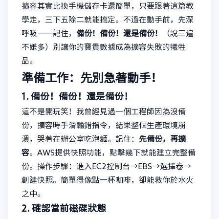
擴容其實比換手機儲存卡還簡單，只要跟著這篇教
學走，三下五除二就能搞定。不過在動手前，先深
呼吸——記住，
備份！備份！還是備份！
（說三遍
不嫌多）別讓你的寶貴數據成為擴容失敗的犧牲
品。
準備工作：先別急著動手！
1. 備份！備份！還是備份！
這不是開玩笑！我曾經見過一個工程師因為沒備
份，擴容時手滑輸錯指令，結果整個生產環境崩
潰，哭著在辦公室吃泡麵。記住：
先備份，再擴
容
。AWS提供快照功能，點擊幾下就能建立完整備
份。操作步驟：進入EC2控制台→EBS→選擇卷→
創建快照。簡單得像點一杯咖啡，卻能救你於水火
之中。
2. 確認當前磁碟狀態