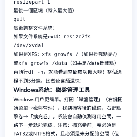
resizepart 1

最後一個區塊（輸入最大值）

然後調整文件系統：
resize2fs
如果文件系統是ext4：
/dev/xvda1
xfs_growfs /
如果是XFS：
（如果掛載點是/）
xfs_growfs /data
或
（如果是/data掛載點）
df -h
再執行
，就能看到空間成功擴大啦！整個過
程不到5分鐘，比煮速食麵還快！
Windows系統：磁盤管理工具
Windows用戶更簡單。打開「磁盤管理」（右鍵開
始菜單→磁盤管理），找到擴容後的磁碟，右鍵點
擊卷→「擴充卷」。系統會自動偵測可用空間，一
路下一步就能完成。注意：擴充卷前，卷必須是
FAT32或NTFS格式，且必須是未分配的空間（但