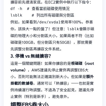
擴容前先摸清家底。在EC2實例中執行以下指令：
df -h  # 查看當前磁碟使用情況

/dev/xvda1
例如，如果看到
使用率100%，恭喜
lsblk
你，該換大一點的盤了！但注意：
會顯示磁
碟的物理大小和分割區大小，如果兩者不符（比如
磁碟是100GB，但分割區只有50GB），那就需要
先調整分割區再擴容文件系統。
3. 停機 vs 無縫擴容？
這是一個關鍵問題！如果你擴容的是
根磁碟（root
volume）
，AWS建議先停止實例再調整EBS大
小，否則可能無法正確識別新大小。但如果是
額外
掛載的數據卷
，通常可以「熱擴容」——也就是實
例持續運行時調整。不過為了安全起見，建議先停
止實例（特別是新手），避免意外。
調整EBS卷大小