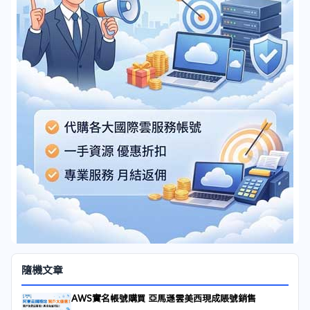
隨機文章
AWS實名帳號購買 亞馬遜雲美西現成賬號銷售