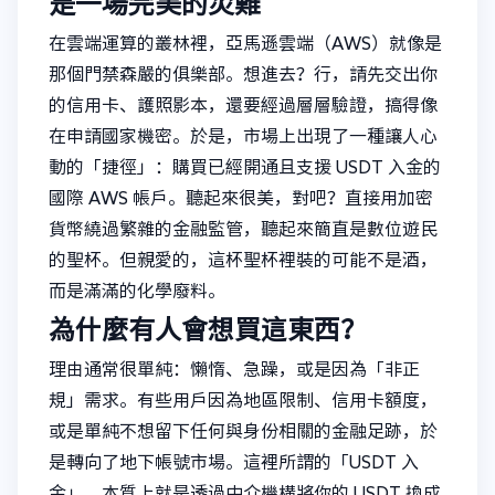
是一場完美的災難
在雲端運算的叢林裡，亞馬遜雲端（AWS）就像是
那個門禁森嚴的俱樂部。想進去？行，請先交出你
的信用卡、護照影本，還要經過層層驗證，搞得像
在申請國家機密。於是，市場上出現了一種讓人心
動的「捷徑」：購買已經開通且支援 USDT 入金的
國際 AWS 帳戶。聽起來很美，對吧？直接用加密
貨幣繞過繁雜的金融監管，聽起來簡直是數位遊民
的聖杯。但親愛的，這杯聖杯裡裝的可能不是酒，
而是滿滿的化學廢料。
為什麼有人會想買這東西？
理由通常很單純：懶惰、急躁，或是因為「非正
規」需求。有些用戶因為地區限制、信用卡額度，
或是單純不想留下任何與身份相關的金融足跡，於
是轉向了地下帳號市場。這裡所謂的「USDT 入
金」，本質上就是透過中介機構將你的 USDT 換成