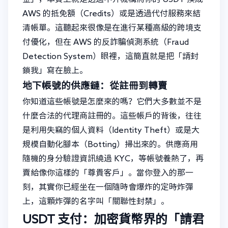
AWS 的抵免額（Credits）或是透過代付服務來結
清帳單。這聽起來很像是在進行某種高級的跨境支
付優化，但在 AWS 的反詐騙偵測系統（Fraud
Detection System）眼裡，這簡直就是把「請封
鎖我」寫在臉上。
地下帳號的供應鏈：從註冊到轉賣
你知道這些帳號是怎麼來的嗎？它們大多數並不是
什麼合法的代理商註冊的。這些帳戶的背後，往往
是利用失竊的個人資料（Identity Theft）或是大
規模自動化腳本（Botting）掃出來的。供應商用
隨機的身分驗證資訊繞過 KYC，等帳號養熱了，再
賣給像你這樣的「尊貴客戶」。當你登入的那一
刻，其實你已經坐在一個隨時會爆炸的定時炸彈
上，這顆炸彈的名字叫「關聯性封禁」。
USDT 支付：加密貨幣界的「請君