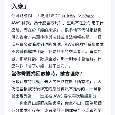
入甕」
你可能會問：「我用 USDT 買服務，又沒違反
AWS 條款，為什麼會被封？」重點不在於你用了什
麼幣，而在於「錢的來源」。很多地下代付服務提
供的資金，來源往往與洗錢或非法轉帳有關。一旦
這些資金被追蹤到你的帳號，AWS 的風控系統根本
不會聽你解釋什麼「我是無辜的交易者」。直接封
號、扣除餘額、數據全毀，那一刻你才會理解，什
麼叫作「省了小錢，虧了公司」。
當你需要找回數據時，誰會理你？
這類買來的帳號，最大的痛點在於「所有權」。因
為這些帳號背後綁定的身分資訊不是你的，一旦帳
號出現異常——比如被 AWS 要求再次驗證身分
——你拿得出護照來驗證嗎？你拿不出，因為那個
身分根本不存在，或者屬於一個你完全不認識的陌