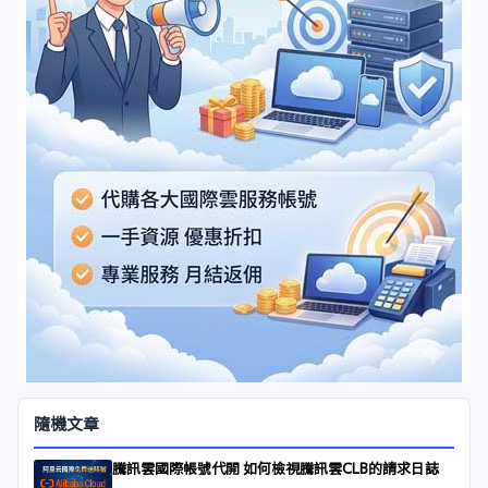
隨機文章
騰訊雲國際帳號代開 如何檢視騰訊雲CLB的請求日誌