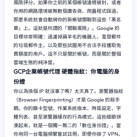
風險評分。如果你之前的某個帳號違規被封，或者
你用的網路環境被無數個廣告商、爬蟲程式踩過，
那麼系統就會自動將你的新帳號關聯到這些「黑名
單」上。這就是所謂的「關聯風險」。Google 的
目標非常明確：過濾掉薅羊毛的機器人、濫發郵件
的垃圾郵件主，以及那些試圖用不合法手段獲取免
費額度的用戶。這不只是關於帳號，而是關於整個
雲端生態的純淨度。
GCP企業帳號代理
硬體指紋：你電腦的身
份證
你以為換個 IP 就沒事了嗎？太天真了。瀏覽器指紋
（Browser Fingerprinting）才是 Google 的殺手
鐧。你的顯卡型號、作業系統版本、時區設定、字
體列表、甚至瀏覽器緩存的行為模式，這些細節拼
湊起來，就是一個獨一無二的「數位身份證」。當
你用同一台電腦頻繁嘗試註冊，即便你掛了 VPN，