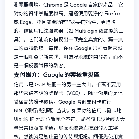
瀏覽器環境。Chrome 是 Google 自家的產品，它
對你的資訊掌握度極高。建議使用乾淨的 Firefox
或 Edge，並且關閉所有非必要的插件。更進階
的，請使用指紋瀏覽器（如 Multilogin 或類似的工
具），它們能為你模擬出一個完全真實的、獨一無
二的電腦環境。這樣，你在 Google 眼裡看起來就
是一個剛買了新電腦、剛裝好系統的開發者，而不
是一個反覆試探的駭客。
支付媒介：Google 的審核重災區
信用卡是 GCP 註冊中的另一座大山。千萬不要用
那些來路不明的虛擬卡（VCC），除非你用的是信
譽極高的發卡機構。Google 會對支付卡進行
BIN（銀行識別碼）查詢。如果你的信用卡發卡地
與你的 IP 地理位置完全不符，或者該卡段曾經與大
量異常帳號關聯過，那麼系統會直接觸發人工審
核，然後就是無止盡的等待與拒絕。請優先使用實