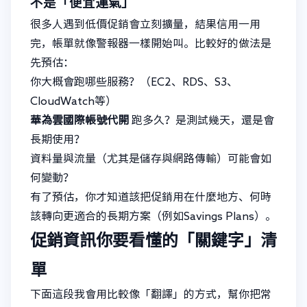
不是「便宜運氣」
很多人遇到低價促銷會立刻擴量，結果信用一用
完，帳單就像警報器一樣開始叫。比較好的做法是
先預估：
你大概會跑哪些服務？（EC2、RDS、S3、
CloudWatch等）
華為雲國際帳號代開
跑多久？是測試幾天，還是會
長期使用？
資料量與流量（尤其是儲存與網路傳輸）可能會如
何變動？
有了預估，你才知道該把促銷用在什麼地方、何時
該轉向更適合的長期方案（例如Savings Plans）。
促銷資訊你要看懂的「關鍵字」清
單
下面這段我會用比較像「翻譯」的方式，幫你把常