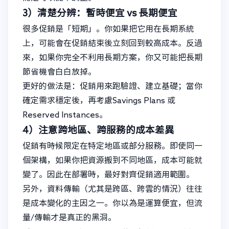
3）清楚分辨：暫時便宜 vs 長期便宜
很多促銷是「短期」。你如果把它用在長期系統
上，可能會在促銷結束後立刻回到較高成本。反過
來，如果你完全不利用長期方案，你又可能把長期
節省機會白白放掉。
更好的做法是：促銷用來跑驗證、建立基礎；當你
確定需求穩定後，再考慮Savings Plans 或
Reserved Instances。
4）注意跨地區、跨服務的成本差異
促銷有時候限定在特定地區或部分服務。即使同一
個架構，如果你把資源搬到不同地區，成本可能就
變了。因此在部署時，最好對齊促銷適用範圍。
另外，資料傳輸（尤其是跨區、跨雲的情況）往往
是成本變化的主因之一。你以為是運算便宜，但流
量/傳輸才是真正的黑洞。