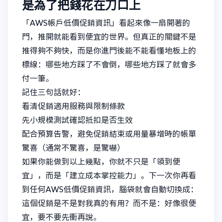
是為了把錢花在刀口上
「AWS帳戶低價促銷資訊」看起來像一扇開著的
門，推開就能看到便宜的世界。但真正的關鍵不是
推得夠不夠快，而是你進門後能不能看懂地板上的
標線：哪些地方踩了不會倒，哪些地方踩了就會多
付一筆。
記住三句話就好：
看清促銷適用服務與限制條款
先小規模測試確認抵扣是否生效
配合預算告警，避免促銷結束或用量暴增時的帳單
驚喜（通常不驚喜，是驚嚇）
如果你能做到以上幾點，你就不只是「領到便
宜」，而是「建立成本掌控能力」。下一次你再看
到任何AWS低價促銷資訊，腦袋就會自動切換成：
這個促銷是不是對我真的有用？而不是：好像很便
宜，要不要先衝再說。