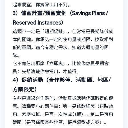
起來便宜，你實際上用不到。
3）儲蓄計畫/預留實例（Savings Plans /
Reserved Instances）
這類不一定是「短期促銷」，但常常是長期降低成
本的關鍵。你承諾一定的使用量或期限，換取相對
低的單價。適合有穩定需求、知道大概用量的團
隊。
它不像信用那麼「立即爽」，比較像你買長期會
員：先想清楚你會常用，才值得。
4）促銷活動（合作夥伴、活動碼、地區/
方案限定）
有些是透過合作夥伴、活動頁或活動代碼取得的優
惠。這種要小心兩件事：第一是條款細節（何時啟
用、怎麼扣抵、是否一次性或分期）。第二是可用
範圍（是否僅限某些地區、帳戶類型或方案）。