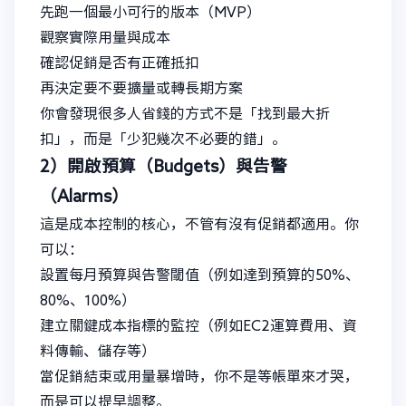
先跑一個最小可行的版本（MVP）
觀察實際用量與成本
確認促銷是否有正確抵扣
再決定要不要擴量或轉長期方案
你會發現很多人省錢的方式不是「找到最大折
扣」，而是「少犯幾次不必要的錯」。
2）開啟預算（Budgets）與告警
（Alarms）
這是成本控制的核心，不管有沒有促銷都適用。你
可以：
設置每月預算與告警閾值（例如達到預算的50%、
80%、100%）
建立關鍵成本指標的監控（例如EC2運算費用、資
料傳輸、儲存等）
當促銷結束或用量暴增時，你不是等帳單來才哭，
而是可以提早調整。