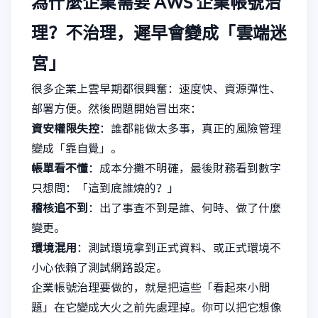
為什麼企業需要 AWS 企業帳號治
理？不治理，遲早會變成「雲端迷
宮」
很多企業上雲早期都很興奮：速度快、資源彈性、
部署方便。然後問題開始冒出來：
資安權限失控
：誰都能做太多事，真正的風險管理
變成「靠自覺」。
帳單看不懂
：成本分攤不明確，最後財務看到數字
只想問：「這到底誰燒的？」
稽核追不到
：出了事查不到是誰、何時、做了什麼
變更。
環境混用
：測試環境拿到正式資料、或正式環境不
小心依賴了測試網路設定。
企業帳號治理要做的，就是把這些「看起來小問
題」在它變成大火之前先處理掉。你可以把它想像