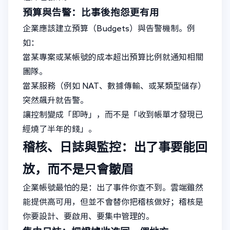
預算與告警：比事後抱怨更有用
企業應該建立預算（Budgets）與告警機制。例
如：
當某專案或某帳號的成本超出預算比例就通知相關
團隊。
當某服務（例如 NAT、數據傳輸、或某類型儲存）
突然飆升就告警。
讓控制變成「即時」，而不是「收到帳單才發現已
經燒了半年的錢」。
稽核、日誌與監控：出了事要能回
放，而不是只會皺眉
企業帳號最怕的是：出了事件你查不到。雲端雖然
能提供高可用，但並不會替你把稽核做好；稽核是
你要設計、要啟用、要集中管理的。