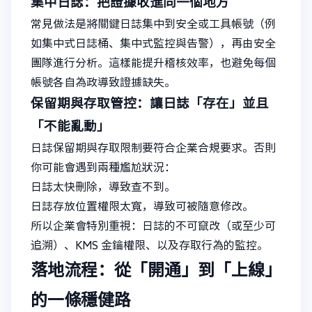
集中日誌：把證據收進同一個地方
常見做法是將關鍵日誌集中到安全或工具帳號（例
如集中式日誌桶、集中式監控與告警），再由安全
團隊進行分析。這樣能提升稽核效率，也避免每個
帳號各自為政導致證據缺失。
保留期與存取管控：讓日誌「存在」並且
「不能亂動」
日誌保留期與存取限制要符合企業合規要求。否則
你可能會遇到兩種尷尬狀況：
日誌太快刪除，導致查不到。
日誌存放位置權限太寬，導致可被隨意修改。
所以企業會特別重視：日誌的不可竄改（或至少可
追溯）、KMS 金鑰權限、以及存取行為的監控。
落地流程：從「開通」到「上線」
的一條穩健路