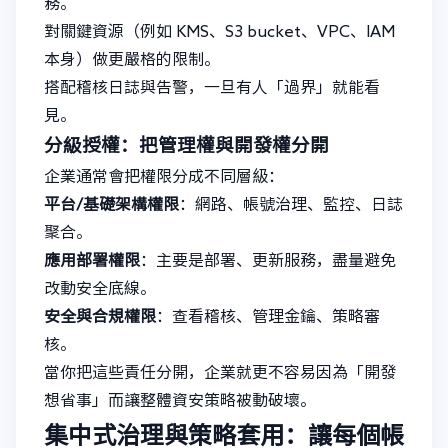
務。
對關鍵資源（例如 KMS、S3 bucket、VPC、IAM
本身）做更嚴格的限制。
搭配稽核日誌與告警，一旦有人「過界」就能看
見。
分級授權：把管理權與開發權分開
企業通常會把權限分成不同層級：
平台/基礎架構權限
：網路、帳號治理、監控、日誌
聚合。
應用部署權限
：主要是部署、更新服務，盡量避免
改動安全底線。
安全與合規權限
：查看稽核、管理金鑰、策略審
核。
當你把這些責任分開，企業就更不容易因為「開發
想省事」而讓整體資安策略被動破壞。
集中式治理與策略套用：讓每個帳