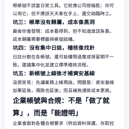
根帳號不該當日常工具。它就像公司總鑰匙：你可
以用它，但不應該天天拿在手上、還交給臨時工。
坑三：帳單沒有歸屬，成本像黑洞
最後你會發現：成本看得到，但不知道誰該負責。
成本歸屬需要標籤與帳號結構。
坑四：沒有集中日誌，稽核像找針
日誌分散在各帳號，還可能權限過寬或保留期不一
致。建議集中化並建立標準稽核流程。
坑五：新帳號上線後才補資安基線
這很常見：先讓業務上線再說。問題是：資安基線
如果延後，風險也延後；而且補救通常成本更高。
企業帳號與合規：不是「做了就
算」，而是「能證明」
企業會面對各種合規要求（例如資料保護、存取控