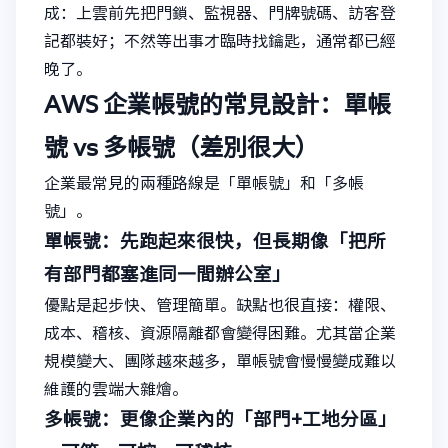
成：上雲前先把門鎖、監視器、門牌號碼、訪客登
記都裝好；不然等出事才臨時找鑰匙，通常都已經
晚了。
AWS 企業帳號的常見設計：單帳
號 vs 多帳號（差別很大）
企業最常見的兩種路線是「單帳號」和「多帳
號」。
單帳號：先跑起來很快，但長期像「把所
有部門都塞進同一間辦公室」
優點是起步快、管理簡單。缺點也很直接：權限、
成本、稽核、資源隔離都會變得困難。尤其當企業
規模變大、團隊越來越多，單帳號會慢慢變成難以
維護的雲端大雜燴。
多帳號：更像企業內的「部門+工地分區」