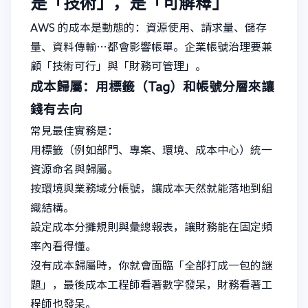
是「技術」，是「可解釋」
AWS 的成本是動態的：資源使用、請求量、儲存
量、資料傳輸…都會影響帳單。企業帳號治理要兼
顧「技術可行」與「財務可管理」。
成本歸屬：用標籤（Tag）和帳號分層來讓
錢有去向
常見最佳實務是：
用標籤（例如部門、專案、環境、成本中心）統一
資源命名與歸屬。
按環境與業務域分帳號，讓成本天然就能落地到組
織結構。
設定成本分攤規則與彙總報表，讓財務能在固定頻
率內看得懂。
沒有成本歸屬時，你就會面臨「全部打成一包的謎
題」，最後成本工程師看著數字發呆，財務看著工
程師也發呆。