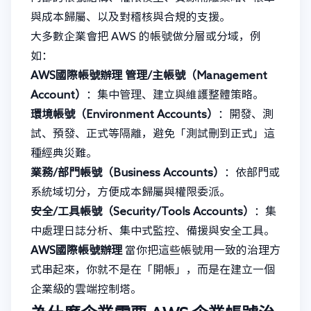
與成本歸屬、以及對稽核與合規的支援。
大多數企業會把 AWS 的帳號做分層或分域，例
如：
AWS國際帳號辦理
管理/主帳號（Management
Account）
：集中管理、建立與維護整體策略。
環境帳號（Environment Accounts）
：開發、測
試、預發、正式等隔離，避免「測試刪到正式」這
種經典災難。
業務/部門帳號（Business Accounts）
：依部門或
系統域切分，方便成本歸屬與權限委派。
安全/工具帳號（Security/Tools Accounts）
：集
中處理日誌分析、集中式監控、備援與安全工具。
AWS國際帳號辦理
當你把這些帳號用一致的治理方
式串起來，你就不是在「開帳」，而是在建立一個
企業級的雲端控制塔。