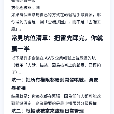
確保配置一致
方便稽核與回溯
如果每個團隊用自己的方式在帳號裡手敲資源，那
你得到的會是一團「雲端拼圖」，而不是「雲端工
廠」。
常見坑位清單：把雷先踩完，你就
贏一半
以下是許多企業在 AWS 企業帳號上曾踩過的坑
（我用「人話」描述，因為技術上的嚴肅，已經夠
了）。
坑一：把所有權限都給到開發帳號，資安
靠祈禱
結果就是：你每次都在緊張，因為任何人都可能改
到關鍵設定。企業需要的是最小權限與分級授權。
坑二：根帳號被拿來處理日常管理