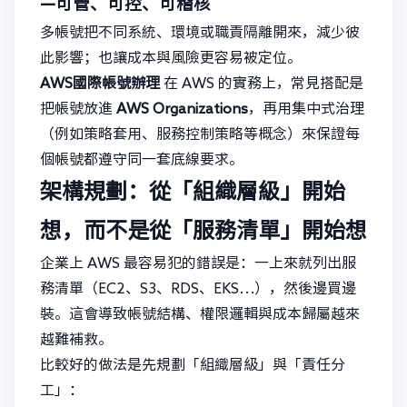
—可管、可控、可稽核
多帳號把不同系統、環境或職責隔離開來，減少彼
此影響；也讓成本與風險更容易被定位。
AWS國際帳號辦理
在 AWS 的實務上，常見搭配是
把帳號放進
AWS Organizations
，再用集中式治理
（例如策略套用、服務控制策略等概念）來保證每
個帳號都遵守同一套底線要求。
架構規劃：從「組織層級」開始
想，而不是從「服務清單」開始想
企業上 AWS 最容易犯的錯誤是：一上來就列出服
務清單（EC2、S3、RDS、EKS…），然後邊買邊
裝。這會導致帳號結構、權限邏輯與成本歸屬越來
越難補救。
比較好的做法是先規劃「組織層級」與「責任分
工」：