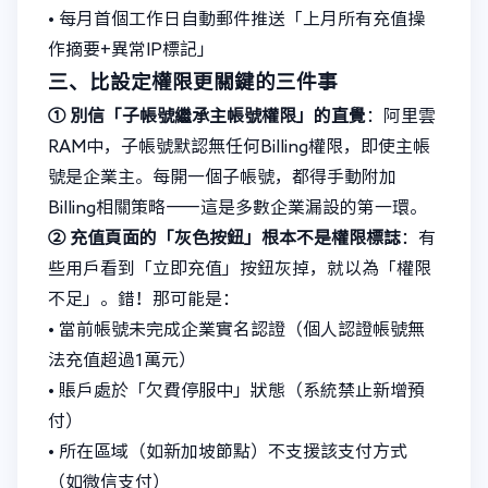
• 每月首個工作日自動郵件推送「上月所有充值操
作摘要+異常IP標記」
三、比設定權限更關鍵的三件事
① 別信「子帳號繼承主帳號權限」的直覺
：阿里雲
RAM中，子帳號默認無任何Billing權限，即使主帳
號是企業主。每開一個子帳號，都得手動附加
Billing相關策略——這是多數企業漏設的第一環。
② 充值頁面的「灰色按鈕」根本不是權限標誌
：有
些用戶看到「立即充值」按鈕灰掉，就以為「權限
不足」。錯！那可能是：
• 當前帳號未完成企業實名認證（個人認證帳號無
法充值超過1萬元）
• 賬戶處於「欠費停服中」狀態（系統禁止新增預
付）
• 所在區域（如新加坡節點）不支援該支付方式
（如微信支付）