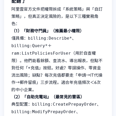
配錯了
阿里雲官方文件把權限拆成「系統策略」與「自訂
策略」，但真正決定風險的，是以下三種實務角
色：
（1）「財務守門員」（推薦最小權限）
billing:Describe*、
僅具備：
billing:Query*
＋
ram:ListPoliciesForUser
（用於自查權
限）。他們能看餘額、查流水、導出報表，但點不
到任何「+充值」按鈕。好處？零誤操作、零資金
流出風險；缺點？每次充值都要走「申請→IT代操
作→郵件留痕」三步流程。適合年充值頻次＜6次
的中小企業。
（2）「自助充電站」（最常見的雷區）
billing:CreatePrepayOrder、
典型配置：
billing:ModifyPrepayOrder、