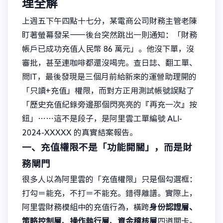
理全解
上週五下午四點十七分，某電商公司財務主管老陳
盯著螢幕發呆——後台突然跳出一則通知：「財務
帳戶已成功充值人民幣 86 萬元」。他沒下單，沒
審批，甚至連咖啡都還沒喝完。查日誌、翻工單、
問IT，最後發現是三個月前給新來的運營助理開的
「只讀+充值」權限，而對方正用測試帳號誤點了
「歷史充值紀錄旁邊那個閃亮亮的『再充一次』按
鈕」……這不是段子，是阿里雲工單編號 ALI-
2024-XXXXX 的真實結案報告。
一、充值權限不是「功能開關」，而是財
務閘門
很多人以為阿里雲的「充值權限」只是個勾選框：
打勾＝能充，不打＝不能充。錯得離譜。實際上，
阿里雲財務模組中的充值行為，橫跨
身份認證層、
策略控制層、操作執行層、資金稽核層
四道關卡。