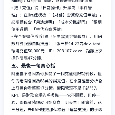
Billing字樣的自訂策略，逐條審查Action清單
• 把「充值」從「日常操作」升級為「事件管
理」：在Jira建模板「【財務】雲資源充值申請」，
必填欄位含「用途說明」「成本分攤部門」「預期
使用週期」「替代方案評估」
• 在企業微信/釘釘建「阿里雲資金警報群」，用函
數計算服務自動推送：「張三於14:22為dev-test
環境充值50,000元｜IP：203.107.xx.xx｜距離上次
操作間隔47分鐘」
五、最後一句真心話
阿里雲不會因為你多開了一個充值權限就罰款，但
你的老闆會因為86萬的誤充值，在季度經營分析會
上盯著你看整整17分鐘。權限管理不是IT部門的
KPI，是財務合規的呼吸機——它不顯眼，但停一
秒，整條業務鏈就可能窒息。明天早上開會前，花
三分鐘，去RAM裡把那個標著「運營支援」的子帳