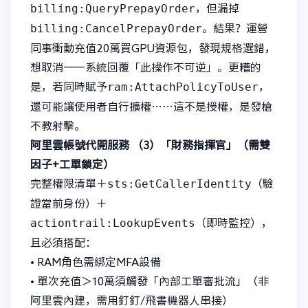
billing:QueryPrepayOrder
，但漏掉
billing:CancelPrepayOrder
。結果？運營
同事衝動充值20萬買GPU資源包，發現規格選錯，
想取消——系統回覆「此操作不可逆」。更糟的
ram:AttachPolicyToUser
是，若同時賦予
，
還可能讓使用者自行擴權……這不是授權，是發槍
不教射擊。
阿里雲帳號代開服務
（3）「財務指揮官」（需雙
因子+工單鎖定）
sts:GetCallerIdentity
完整權限清單＋
（驗
證當前身份）＋
actiontrail:LookupEvents
（即時監控），
且必須搭配：
• RAM角色需綁定MFA設備
• 單次充值＞10萬須觸發「內部工單審批流」（非
阿里雲內建，需用釘釘/飛書機器人串接）