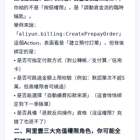
你給的不是「按鈕權限」，是「調動資金流的臨時
鑰匙」。
舉例來說：
aliyun.billing:CreatePrepayOrder
「
」
這個Action，表面看是「建立預付訂單」，但背後
綁定的是：
• 是否可指定付款方式（對公轉帳／支付寶／信用
卡）
• 是否可跳過金額上限校驗（例如：默認單次不超5
萬，但高權限者可繞過）
• 是否能選擇「自動續費扣款來源」（這會悄悄綁
定到下一季賬單）
• 是否具備「退款反向操作」資格（沒這權限？充
錯了也退不了）
二、阿里雲三大充值權限角色，你可能全