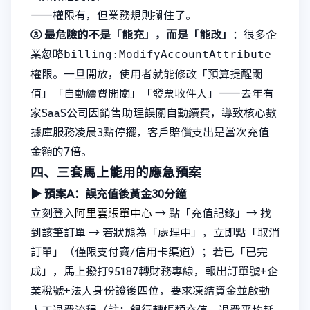
——權限有，但業務規則攔住了。
③ 最危險的不是「能充」，而是「能改」
：很多企
billing:ModifyAccountAttribute
業忽略
權限。一旦開放，使用者就能修改「預算提醒閾
值」「自動續費開關」「發票收件人」——去年有
家SaaS公司因銷售助理誤關自動續費，導致核心數
據庫服務凌晨3點停擺，客戶賠償支出是當次充值
金額的7倍。
四、三套馬上能用的應急預案
▶ 預案A：誤充值後黃金30分鐘
立刻登入
阿里雲賬單中心
→ 點「充值記錄」→ 找
到該筆訂單 → 若狀態為「處理中」，立即點「取消
訂單」（僅限支付寶/信用卡渠道）；若已「已完
成」，馬上撥打95187轉財務專線，報出訂單號+企
業稅號+法人身份證後四位，要求凍結資金並啟動