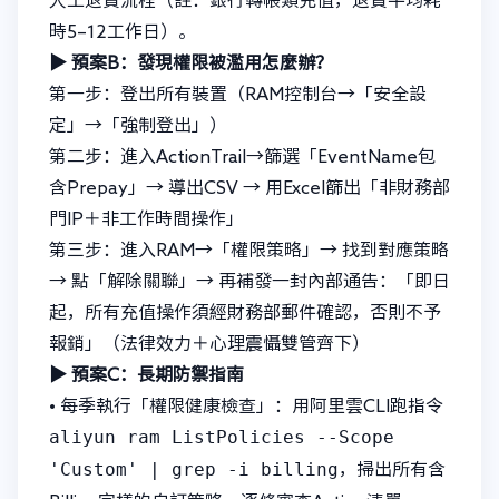
人工退費流程（註：銀行轉帳類充值，退費平均耗
時5–12工作日）。
▶ 預案B：發現權限被濫用怎麼辦？
第一步：登出所有裝置（RAM控制台→「安全設
定」→「強制登出」）
第二步：進入ActionTrail→篩選「EventName包
含Prepay」→ 導出CSV → 用Excel篩出「非財務部
門IP＋非工作時間操作」
第三步：進入RAM→「權限策略」→ 找到對應策略
→ 點「解除關聯」→ 再補發一封內部通告：「即日
起，所有充值操作須經財務部郵件確認，否則不予
報銷」（法律效力＋心理震懾雙管齊下）
▶ 預案C：長期防禦指南
• 每季執行「權限健康檢查」：用阿里雲CLI跑指令
aliyun ram ListPolicies --Scope
'Custom' | grep -i billing
，掃出所有含