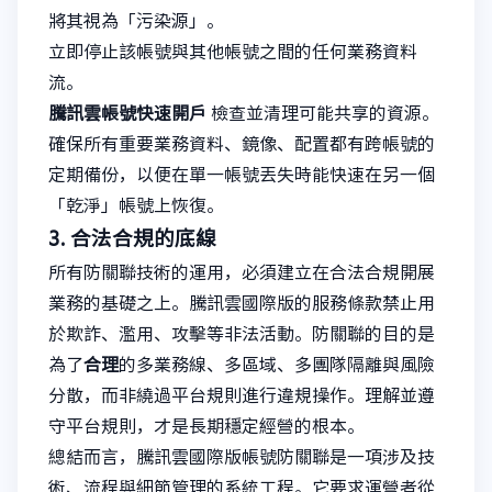
將其視為「污染源」。
立即停止該帳號與其他帳號之間的任何業務資料
流。
騰訊雲帳號快速開戶
檢查並清理可能共享的資源。
確保所有重要業務資料、鏡像、配置都有跨帳號的
定期備份，以便在單一帳號丟失時能快速在另一個
「乾淨」帳號上恢復。
3. 合法合規的底線
所有防關聯技術的運用，必須建立在合法合規開展
業務的基礎之上。騰訊雲國際版的服務條款禁止用
於欺詐、濫用、攻擊等非法活動。防關聯的目的是
為了
合理
的多業務線、多區域、多團隊隔離與風險
分散，而非繞過平台規則進行違規操作。理解並遵
守平台規則，才是長期穩定經營的根本。
總結而言，騰訊雲國際版帳號防關聯是一項涉及技
術、流程與細節管理的系統工程。它要求運營者從