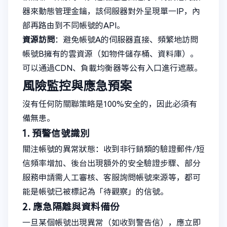
器來動態管理金鑰，該伺服器對外呈現單一IP，內
部再路由到不同帳號的API。
資源訪問
：避免帳號A的伺服器直接、頻繁地訪問
帳號B擁有的雲資源（如物件儲存桶、資料庫）。
可以通過CDN、負載均衡器等公有入口進行遮蔽。
風險監控與應急預案
沒有任何防關聯策略是100%安全的，因此必須有
備無患。
1. 預警信號識別
關注帳號的異常狀態：收到非行銷類的驗證郵件/短
信頻率增加、後台出現額外的安全驗證步驟、部分
服務申請需人工審核、客服詢問帳號來源等，都可
能是帳號已被標記為「待觀察」的信號。
2. 應急隔離與資料備份
一旦某個帳號出現異常（如收到警告信），應立即