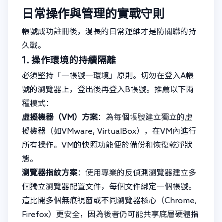
日常操作與管理的實戰守則
帳號成功註冊後，漫長的日常運維才是防關聯的持
久戰。
1. 操作環境的持續隔離
必須堅持「一帳號一環境」原則。切勿在登入A帳
號的瀏覽器上，登出後再登入B帳號。推薦以下兩
種模式：
虛擬機器（VM）方案
：為每個帳號建立獨立的虛
擬機器（如VMware, VirtualBox），在VM內進行
所有操作。VM的快照功能便於備份和恢復乾淨狀
態。
瀏覽器指紋方案
：使用專業的反偵測瀏覽器建立多
個獨立瀏覽器配置文件，每個文件綁定一個帳號。
這比開多個無痕視窗或不同瀏覽器核心（Chrome,
Firefox）更安全，因為後者仍可能共享底層硬體指