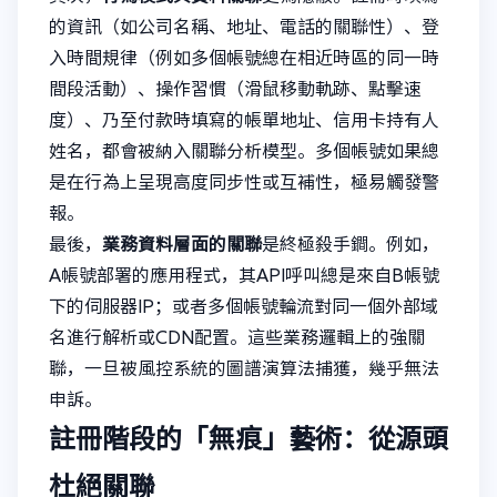
的資訊（如公司名稱、地址、電話的關聯性）、登
入時間規律（例如多個帳號總在相近時區的同一時
間段活動）、操作習慣（滑鼠移動軌跡、點擊速
度）、乃至付款時填寫的帳單地址、信用卡持有人
姓名，都會被納入關聯分析模型。多個帳號如果總
是在行為上呈現高度同步性或互補性，極易觸發警
報。
最後，
業務資料層面的關聯
是終極殺手鐧。例如，
A帳號部署的應用程式，其API呼叫總是來自B帳號
下的伺服器IP；或者多個帳號輪流對同一個外部域
名進行解析或CDN配置。這些業務邏輯上的強關
聯，一旦被風控系統的圖譜演算法捕獲，幾乎無法
申訴。
註冊階段的「無痕」藝術：從源頭
杜絕關聯