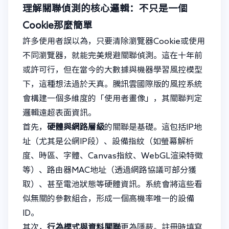
理解關聯偵測的核心邏輯：不只是一個
Cookie那麼簡單
許多使用者誤以為，只要清除瀏覽器Cookie或使用
不同瀏覽器，就能完美規避關聯偵測。這在十年前
或許可行，但在當今的大數據與機器學習風控模型
下，這種想法過於天真。騰訊雲國際版的風控系統
會構建一個多維度的「使用者畫像」，其關聯判定
邏輯遠超表面資訊。
首先，
硬體與網路層級
的關聯是基礎。這包括IP地
址（尤其是公網IP段）、設備指紋（如螢幕解析
度、時區、字體、Canvas指紋、WebGL渲染特徵
等）、路由器MAC地址（透過網路協議可部分獲
取）、甚至電池狀態等硬體資訊。系統會將這些看
似無關的參數組合，形成一個高機率唯一的設備
ID。
其次，
行為模式與資料關聯
更為隱蔽。註冊時填寫