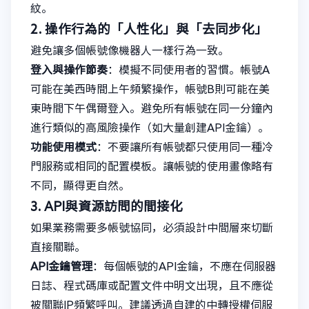
紋。
2. 操作行為的「人性化」與「去同步化」
避免讓多個帳號像機器人一樣行為一致。
登入與操作節奏
：模擬不同使用者的習慣。帳號A
可能在美西時間上午頻繁操作，帳號B則可能在美
東時間下午偶爾登入。避免所有帳號在同一分鐘內
進行類似的高風險操作（如大量創建API金鑰）。
功能使用模式
：不要讓所有帳號都只使用同一種冷
門服務或相同的配置模板。讓帳號的使用畫像略有
不同，顯得更自然。
3. API與資源訪問的間接化
如果業務需要多帳號協同，必須設計中間層來切斷
直接關聯。
API金鑰管理
：每個帳號的API金鑰，不應在伺服器
日誌、程式碼庫或配置文件中明文出現，且不應從
被關聯IP頻繁呼叫。建議透過自建的中轉授權伺服