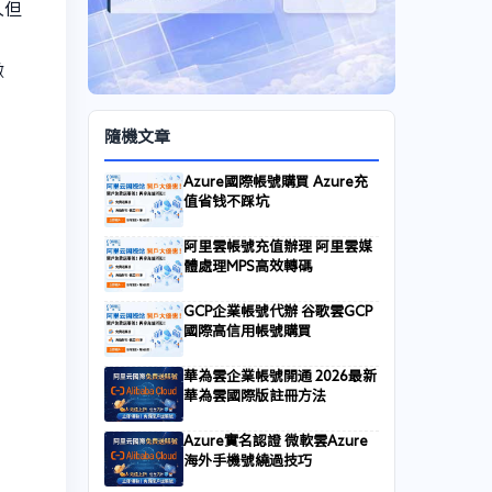
久但
做
隨機文章
Azure國際帳號購買 Azure充
值省钱不踩坑
阿里雲帳號充值辦理 阿里雲媒
體處理MPS高效轉碼
GCP企業帳號代辦 谷歌雲GCP
國際高信用帳號購買
華為雲企業帳號開通 2026最新
華為雲國際版註冊方法
Azure實名認證 微軟雲Azure
海外手機號繞過技巧