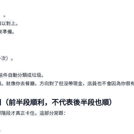
）。
難以對上。
來準備。
一次）。
碼信件自動分類成垃圾。
嶺。就像你去餐廳，方向對了但沒帶現金，店員也不會因為你很
用（前半段順利，不代表後半段也順）
單階段才真正卡住。這部分常跟：
。