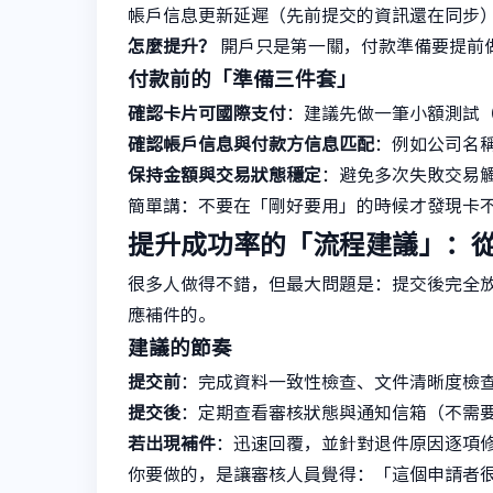
帳戶信息更新延遲（先前提交的資訊還在同步
怎麼提升？
開戶只是第一關，付款準備要提前
付款前的「準備三件套」
確認卡片可國際支付
：建議先做一筆小額測試
確認帳戶信息與付款方信息匹配
：例如公司名
保持金額與交易狀態穩定
：避免多次失敗交易
簡單講：不要在「剛好要用」的時候才發現卡
提升成功率的「流程建議」：
很多人做得不錯，但最大問題是：提交後完全
應補件的。
建議的節奏
提交前
：完成資料一致性檢查、文件清晰度檢
提交後
：定期查看審核狀態與通知信箱（不需
若出現補件
：迅速回覆，並針對退件原因逐項
你要做的，是讓審核人員覺得：「這個申請者