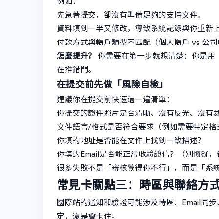
例如：
先急著提交，卻沒有準備足夠的支持文件。
資料填到一半又修改，導致系統記錄與你重新
付款方式與帳戶類型不匹配（個人帳戶 vs 公
怎麼提升？
你需要在第一步就想清楚：你是用
在推錯門。
在提交前先做「風險自檢」
建議你在提交前快速過一遍清單：
你提交的證件照片是否清晰、沒有反光、沒有
文件語言/格式是否符合要求（例如需要特定格
你填的地址是否能在文件上找到一致描述？
你填的Email是否能正常收驗證信？（別懷疑
很多失敗不是「審核覺得你不行」，而是「系
常見卡關點三：時區與聯絡方
國際站的通知和驗證可能涉及時區、Email
定，還是會卡住。