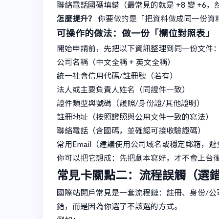
聯絡電話國碼填錯（最常見的就是 +8 變 +
怎麼提升？
你要做的是「把資料做成同一份資
可操作的做法：做一份「欄位對照表」
開始申請前，先把以下資訊整理到同一份文件
公司名稱（中文全稱 + 英文全稱）
統一社會信用代碼/註冊號（若有）
法人或主要負責人姓名（同證件一致）
證件類型與號碼（護照/身份證/其他證明）
註冊地址（按照證照與公用文件一致的寫法）
聯絡電話（含國碼，並確認可接收驗證碼）
常用Email（建議使用公司域名或穩定郵箱，
你可以把它想成：先把劇本寫好，才不會上台
常見卡關點二：流程誤觸（選
國際站開戶常見是一套流程鏈：註冊、身份/公
錯，而是因為你選了不該選的方式。