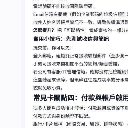
電話號碼不能接收國際驗證碼。
Email信箱有攔截（例如企業郵箱的垃圾信規則
收件人姓名與帳戶資訊不一致，導致後續溝通
怎麼提升？
把「可聯絡性」當成審核的一部分
實用小技巧：先測試收信與簡訊
提交前，你可以先：
登入郵箱，確認能正常接收驗證郵件（至少測
手機可接收來自相關平台的簡訊/語音驗證。
若公司有客服/IT管理信箱，確認沒有把驗證
這些聽起來瑣碎，但瑣碎往往是成功率的分水
貌就免收小費。
常見卡關點四：付款與帳戶啟
很多人開戶成功後才發現：付款啟用或資源下
付款方式與身份類型不匹配。
銀行/卡片風控（國際交易、驗證、餘額狀態）