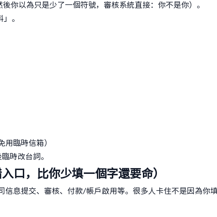
6，然後你以為只是少了一個符號，審核系統直接：你不是你）。
料」。
：
避免用臨時信箱）
後臨時改台詞。
錯入口，比你少填一個字還要命）
司信息提交、審核、付款/帳戶啟用等。很多人卡住不是因為你