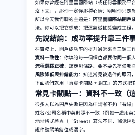
如果你曾經在阿里雲國際站（或任何雲服務平
沒下文」，那你一定懂那種心情：明明你只是
所以今天我們聊的主題是：
阿里雲國際站開戶
法。你可以把它想成：把運氣從抽獎變成工程
先說結論：成功率提升靠三件
在實務上，開戶成功率的提升通常來自三類工
資料一致性
：你填的每一個欄位都要像同一個
流程選擇正確
：該走哪條路、要不要先準備哪
風險降低與排錯能力
：知道常見被退件的原因
下面我們就用「真實卡關點 + 對策」的方式把
常見卡關點一：資料不一致（
很多人以為開戶失敗是因為申請者不夠「有緣
姓名/公司名稱中英對照不一致（例如一處用英
地址格式差異（「Street」寫法不同、郵遞
證件號碼填錯位或漏字。