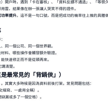
台）開戶時，遇到「卡在審核」、「資料反饋不通過」、「等很
想用雲，結果像在辦一張讓人哭笑不得的證件。
成功率提升
。這不是一句口號，而是把成功的機率往上推的具體
。
事
作：
人、同一個公司、同一個世界觀。
些材料、哪些操作會觸發額外驗證。
，能快速修正而不是從頭再來。
它講清楚。
這是最常見的「背鍋俠」）
」。其實大多時候是因為資料前後打架。常見問題包括：
文縮寫、一處用全稱）。
區號缺漏或多了一個空格）。