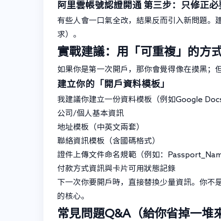
阿里雲帳號認證開通
第三步：只修正必
有些人會一口氣全改，結果反而引入新問題。
求）。
實戰建議：用「可重複」的方
如果你是第一次開戶，那你會覺得像在摸黑；
建立你的「開戶資料模板」
我建議你建立一份資料模板（例如Google D
公司/個人基本資訊
地址模板（中英文兩套）
聯絡資訊模板（含國碼格式）
證件上傳文件命名規範（例如：Passport_Name_
付款方式資訊與卡片可用狀態記錄
下一次你要開戶時，直接替換少量資訊。你不
的核心。
常見問題Q&A（給你省掉一堆