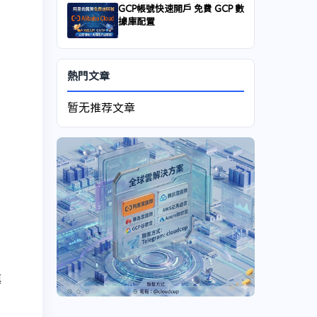
GCP帳號快速開戶 免費 GCP 數
據庫配置
熱門文章
暂无推荐文章
填