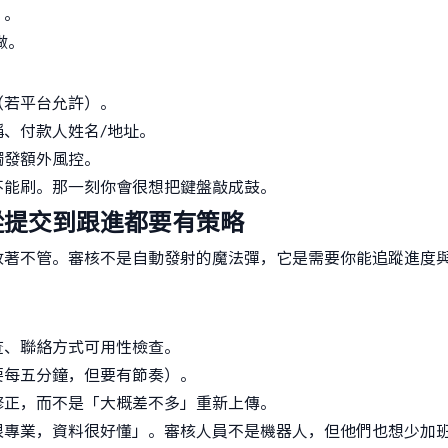
）。
做。
（若平台允許）。
稱、付款人姓名/地址。
觸發額外風控。
不能刷。那一刻你會很想把鍵盤敲成鼓。
從提交到跟進都要有策略
放著不管。審核不是自動發射的魔法彈，它是需要你能追蹤進度
查、聯絡方式可用性檢查。
要每五分鐘，但要有節奏）。
修正，而不是「大概差不多」重新上傳。
很專業，資料很好懂」。審核人員不是機器人，但他們也想少加