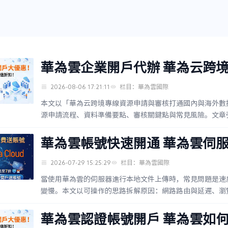
華為雲企業開戶代辦 華為云跨
國內與海外數據中心
2026-08-06 17:21:11
栏目：華為雲國際
本文以「華為云跨境專線資源申請與審核打通國內與海外數
源申請流程、資料準備要點、審核關鍵點與常見風險。文章
實施前的決策框架：如何選站點、如何預估帶寬與延遲...
華為雲帳號快速開通 華為雲伺
方案
2026-07-29 15:25:29
栏目：華為雲國際
當使用華為雲的伺服器進行本地文件上傳時，常見問題是速
變慢。本文以可操作的思路拆解原因：網路路由與延遲、瀏
態、以及本地磁碟與壓縮造成的瓶頸。最後提供一套...
華為雲認證帳號開戶 華為雲如