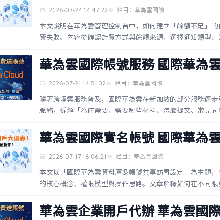
醒
2026-07-24 14:47:22
栏目：華為雲國際
本文說明在華為雲管理控制台中，如何建立「餘額不足」的
費失敗。內容從確認計費方式與餘額來源、選擇通知類型、
核管理到常見問題與最佳實務一一整理，讓操作步驟清...
華為雲國際帳號服務 國際華為
求
2026-07-21 14:51:32
栏目：華為雲國際
隨著跨境雲服務普及，國際華為雲在新加坡的部分服務逐步
脈絡，拆解「為何需要、需要哪些材料、怎麼提交、常見問
醒使用者先確認賬戶類型與資料一致性，並準備合規留...
華為雲國際實名帳號 國際華為
定
2026-07-17 16:06:21
栏目：華為雲國際
本文以「國際華為雲資料庫多帳號共享訪問設定」為主題，
的核心概念、權限模型與操作思路。文章解釋如何在不同賬
範圍、網路與資料層面的控制、審計與風險防範。重點...
華為雲企業開戶代辦 華為雲國際