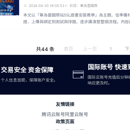
2026-06-30 18:00:53
栏目：華為雲國際
本文以「華為雲國際站SSL證書安裝教學」為主題，從準備
證、上傳與綁定到測試與排錯，逐步講清楚整個流程。內容
性、私鑰匹配、DNS解析與生效時間、常見錯誤如證...
共44 条
首页
上一页
1
下
国际账号 快速
交易安全 资金保障
国际云账号充值后分钟
个人信息加密，保障账户安全。
响应更及时。
友情链接
腾讯云账号
阿里云账号
政策页面