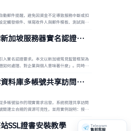
自動郵件提醒，避免因資金不足導致服務中斷或扣
設定觸發條件、填寫收件人與郵件模板、測試與稽
雲新加坡服務器實名認證要
引入實名認證要求。本文以新加坡常見監管框架為
題如何處理、對企業與個人意味著什麼」。同時提
雲資料庫多帳號共享訪問設
從多帳號協作的現實需求出發，系統梳理共享訪問
號間建立合規的資源可見性，並用實例說明：授權
站SSL證書安裝教學
Telegram
售前客服