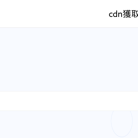
cdn
獲