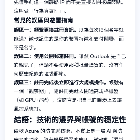
先隨手創建一個靜態 IP 而不是直接去開挖礦節點。
這叫做「行為真實性」。
常見的誤區與避雷指南
誤區一：頻繁更換註冊資訊。
以為每次換個名字就
能過？微軟記住的是你的裝置特徵和支付關聯，而
不是名字。
誤區二：使用公開郵箱註冊。
雖然 Outlook 是自己
的親兒子，但請不要使用那種批量購買的、沒有任
何歷史紀錄的垃圾郵箱。
誤區三：註冊完成後立即進行大規模操作。
帳號有
一個「觀察期」，剛註冊完就去開通高規格機器
（如 GPU 型號），這簡直是把自己的臉湊上去讓
風控系統打。
結語：技術的邊界與帳號的穩定性
微軟 Azure 的防關聯技術，本質上是一場 AI 與防
守者的博弈。隨著機器學習的應用，微軟對「異常