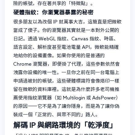
險的帳號，存在著共享的「特徵點」。
硬體指紋：你瀏覽器暴露的秘密
很多朋友以為改個 IP 就萬事大吉，這簡直是把微軟
當成了傻子。你的瀏覽器其實就是一本對外公開的
日記。透過 WebGL 指紋、Canvas 指紋、時區、
語言設定、解析度甚至電池電量 API，微軟能精確
地給你的設備畫像。如果你使用的是普通的
Chrome 瀏覽器，即便掛了代理，這些參數依然會
洩露你設備的唯一性。一旦你之前在同一台電腦上
申請過被封的帳號，這些硬體標識符會像烙印一樣
留在微軟的資料庫裡。這就是為什麼許多老司機推
薦使用指紋瀏覽器（如 Multilogin 或 AdsPower）
的原因——它不是為了讓你隱身，而是為了讓你偽
裝成一個「正常的、與眾不同的」路人。
解碼 IP 與網路環境的「乾淨度」