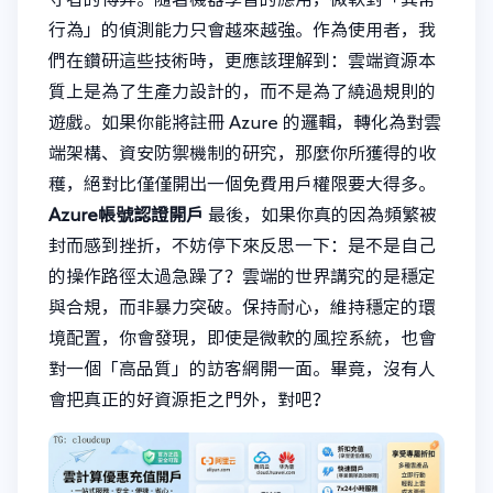
行為」的偵測能力只會越來越強。作為使用者，我
們在鑽研這些技術時，更應該理解到：雲端資源本
質上是為了生產力設計的，而不是為了繞過規則的
遊戲。如果你能將註冊 Azure 的邏輯，轉化為對雲
端架構、資安防禦機制的研究，那麼你所獲得的收
穫，絕對比僅僅開出一個免費用戶權限要大得多。
Azure帳號認證開戶
最後，如果你真的因為頻繁被
封而感到挫折，不妨停下來反思一下：是不是自己
的操作路徑太過急躁了？雲端的世界講究的是穩定
與合規，而非暴力突破。保持耐心，維持穩定的環
境配置，你會發現，即使是微軟的風控系統，也會
對一個「高品質」的訪客網開一面。畢竟，沒有人
會把真正的好資源拒之門外，對吧？