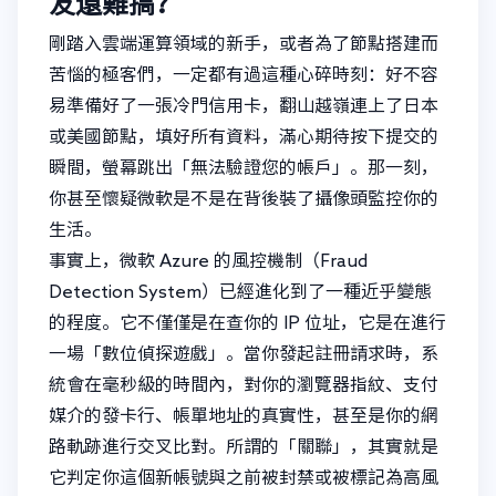
友還難搞？
剛踏入雲端運算領域的新手，或者為了節點搭建而
苦惱的極客們，一定都有過這種心碎時刻：好不容
易準備好了一張冷門信用卡，翻山越嶺連上了日本
或美國節點，填好所有資料，滿心期待按下提交的
瞬間，螢幕跳出「無法驗證您的帳戶」。那一刻，
你甚至懷疑微軟是不是在背後裝了攝像頭監控你的
生活。
事實上，微軟 Azure 的風控機制（Fraud
Detection System）已經進化到了一種近乎變態
的程度。它不僅僅是在查你的 IP 位址，它是在進行
一場「數位偵探遊戲」。當你發起註冊請求時，系
統會在毫秒級的時間內，對你的瀏覽器指紋、支付
媒介的發卡行、帳單地址的真實性，甚至是你的網
路軌跡進行交叉比對。所謂的「關聯」，其實就是
它判定你這個新帳號與之前被封禁或被標記為高風