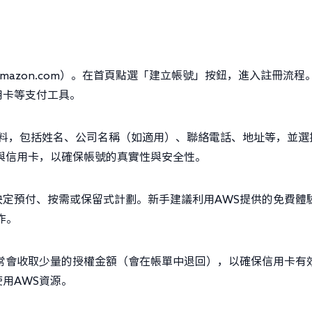
s.amazon.com）。在首頁點選「建立帳號」按鈕，進入註冊流程
用卡等支付工具。
料，包括姓名、公司名稱（如適用）、聯絡電話、地址等，並選
與信用卡，以確保帳號的真實性與安全性。
定預付、按需或保留式計劃。新手建議利用AWS提供的免費體
作。
常會收取少量的授權金額（會在帳單中退回），以確保信用卡有
用AWS資源。