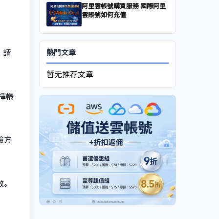
阿里雲帳號購買服務 國際阿里
雲賬號如何充值
熱門文章
。請
暂无推荐文章
擇帳
驗方
效。