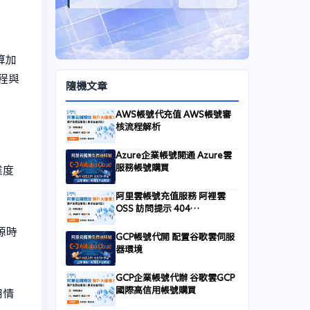
算加
程與
隨機文章
AWS帳號代充值 AWS帳號審
核流程解析
Azure企業帳號開通 Azure雲
服務帳號購買
業度
阿里雲帳號充值服務 阿裡雲
OSS 訪問提示 404
NoSuchKey：檢查 Bucket 路
源時
徑、檔案名大小寫與重寫規則
GCP帳號代開 配置谷歌雲伺服
器環境
GCP企業帳號代辦 谷歌雲GCP
國際高信用帳號購買
用情